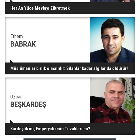
Her An Yüce Mevlayı Zikretmek
Ethem
BABRAK
Müslümanlar birlik olmalıdır: Silahlar kadar algılar da öldürür!
Özcan
BEŞKARDEŞ
Kardeşlik mi, Emperyalizmin Tuzakları mı?