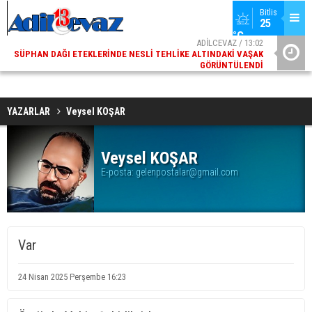
Bitlis
25 
ADİLCEVAZ / 13:02
°C
SÜPHAN DAĞI ETEKLERINDE NESLI TEHLIKE ALTINDAKI VAŞAK
GÖRÜNTÜLENDI
ADİLCEVAZ / 09:10
ADILCEVAZ ESKI KAYMAKAMLARINDAN MUSTAFA ÇIFTÇI
İÇIŞLERI BAKANI OLDU
YAZARLAR
Veysel KOŞAR
Veysel KOŞAR
E-posta:
gelenpostalar@gmail.com
Var
24 Nisan 2025 Perşembe 16:23