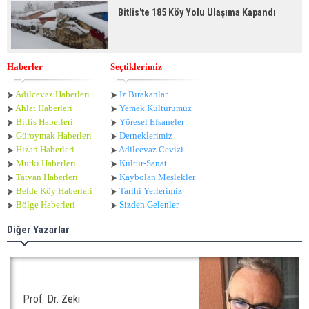
Bitlis'te 185 Köy Yolu Ulaşıma Kapandı
Haberler
Seçtiklerimiz
Adilcevaz Haberleri
İz Bırakanlar
Ahlat Haberle
ri
Yemek Kültürümüz
Bitlis Haberleri
Yöresel Efsaneler
Güroymak Haberleri
Derneklerimiz
Hizan Haberleri
Adilcevaz Cevizi
Mutki Haberleri
Kültür-Sanat
Tatvan Haberleri
Kaybolan Meslekler
Belde Köy Haberleri
Tarihi Yerlerimiz
Bölge Haberleri
Sizden Gelenler
Diğer Yazarlar
Prof. Dr. Zeki