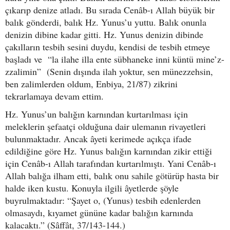
çıkarıp denize atladı. Bu sırada Cenâb-ı Allah büyük bir
balık gönderdi, balık Hz. Yunus’u yuttu. Balık onunla
denizin dibine kadar gitti. Hz. Yunus denizin dibinde
çakılların tesbih sesini duydu, kendisi de tesbih etmeye
başladı ve “la ilahe illa ente sübhaneke inni küntü mine’z-
zzalimin” (Senin dışında ilah yoktur, sen münezzehsin,
ben zalimlerden oldum, Enbiya, 21/87) zikrini
tekrarlamaya devam ettim.
Hz. Yunus’un balığın karnından kurtarılması için
meleklerin şefaatçi olduğuna dair ulemanın rivayetleri
bulunmaktadır. Ancak âyeti kerimede açıkça ifade
edildiğine göre Hz. Yunus balığın karnından zikir ettiği
için Cenâb-ı Allah tarafından kurtarılmıştı. Yani Cenâb-ı
Allah balığa ilham etti, balık onu sahile götürüp hasta bir
halde iken kustu. Konuyla ilgili âyetlerde şöyle
buyrulmaktadır: “Şayet o, (Yunus) tesbih edenlerden
olmasaydı, kıyamet gününe kadar balığın karnında
kalacaktı.” (Sâffât, 37/143-144.)