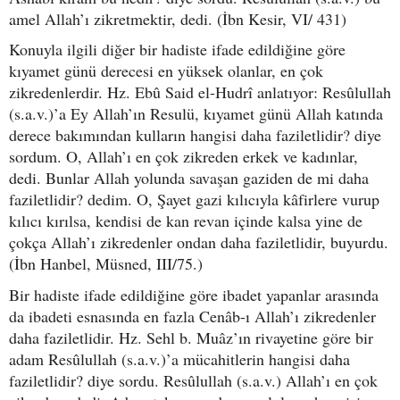
amel Allah’ı zikretmektir, dedi. (İbn Kesir, VI/ 431)
Konuyla ilgili diğer bir hadiste ifade edildiğine göre
kıyamet günü derecesi en yüksek olanlar, en çok
zikredenlerdir. Hz. Ebû Said el-Hudrî anlatıyor: Resûlullah
(s.a.v.)’a Ey Allah’ın Resulü, kıyamet günü Allah katında
derece bakımından kulların hangisi daha faziletlidir? diye
sordum. O, Allah’ı en çok zikreden erkek ve kadınlar,
dedi. Bunlar Allah yolunda savaşan gaziden de mi daha
faziletlidir? dedim. O, Şayet gazi kılıcıyla kâfirlere vurup
kılıcı kırılsa, kendisi de kan revan içinde kalsa yine de
çokça Allah’ı zikredenler ondan daha faziletlidir, buyurdu.
(İbn Hanbel, Müsned, III/75.)
Bir hadiste ifade edildiğine göre ibadet yapanlar arasında
da ibadeti esnasında en fazla Cenâb-ı Allah’ı zikredenler
daha faziletlidir. Hz. Sehl b. Muâz’ın rivayetine göre bir
adam Resûlullah (s.a.v.)’a mücahitlerin hangisi daha
faziletlidir? diye sordu. Resûlullah (s.a.v.) Allah’ı en çok