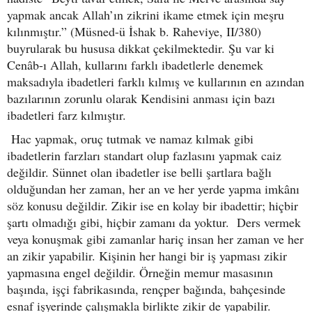
yapmak ancak Allah’ın zikrini ikame etmek için meşru
kılınmıştır.” (Müsned-ü İshak b. Raheviye, II/380)
buyrularak bu hususa dikkat çekilmektedir. Şu var ki
Cenâb-ı Allah, kullarını farklı ibadetlerle denemek
maksadıyla ibadetleri farklı kılmış ve kullarının en azından
bazılarının zorunlu olarak Kendisini anması için bazı
ibadetleri farz kılmıştır.
Hac yapmak, oruç tutmak ve namaz kılmak gibi
ibadetlerin farzları standart olup fazlasını yapmak caiz
değildir. Sünnet olan ibadetler ise belli şartlara bağlı
olduğundan her zaman, her an ve her yerde yapma imkânı
söz konusu değildir. Zikir ise en kolay bir ibadettir; hiçbir
şartı olmadığı gibi, hiçbir zamanı da yoktur. Ders vermek
veya konuşmak gibi zamanlar hariç insan her zaman ve her
an zikir yapabilir. Kişinin her hangi bir iş yapması zikir
yapmasına engel değildir. Örneğin memur masasının
başında, işçi fabrikasında, rençper bağında, bahçesinde
esnaf işyerinde çalışmakla birlikte zikir de yapabilir.