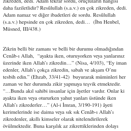
zikreden, dedi. Adam tekrar sordu, oruçluların hangisi
daha faziletlidir? Resûlullah (s.a.v.) en çok zikreden, dedi.
Adam namaz ve diğer ibadetleri de sordu. Resûlullah
(s.a.v.) hepsinde en çok zikreden, dedi… (İbn Henbel,
Müsned, III/438.)
Zikrin belli bir zamanı ve belli bir durumu olmadığından
Cenâb-ı Allah, “ayakta iken, oturuyorken veya yanlarınız
üzerinde iken Allah’ı zikredin…” (Nisa, 4/103), “Ey iman
edenler, Allah’ı çokça zikredin, sabah ve akşam O’nu
tesbih edin.” (Ehzab, 33/41-42) buyurarak müminleri her
zaman ve her durumda zikir yapmaya teşvik etmektedir.
“…Bunda akıl sahibi insanlar için âyetler vardır. Onlar ki
ayakta iken veya otururken yahut yanları üstünde iken
Allah’ı zikrederler…” (Al-i İmran, 3/190-191) âyeti
kerimelerinde ise daima veya sık sık Cenâb-ı Allah’ı
zikredenler, akıllı kimseler olarak nitelendirilerek
övülmektedir. Buna karşılık az zikrettiklerinden dolayı