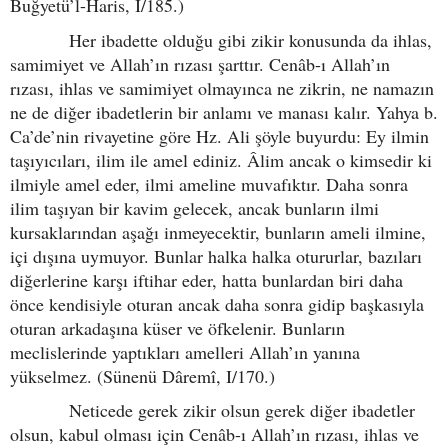
Buğyetü’l-Haris, I/185.)
Her ibadette olduğu gibi zikir konusunda da ihlas,
samimiyet ve Allah’ın rızası şarttır. Cenâb-ı Allah’ın
rızası, ihlas ve samimiyet olmayınca ne zikrin, ne namazın
ne de diğer ibadetlerin bir anlamı ve manası kalır. Yahya b.
Ca’de’nin rivayetine göre Hz. Ali şöyle buyurdu: Ey ilmin
taşıyıcıları, ilim ile amel ediniz. Âlim ancak o kimsedir ki
ilmiyle amel eder, ilmi ameline muvafıktır. Daha sonra
ilim taşıyan bir kavim gelecek, ancak bunların ilmi
kursaklarından aşağı inmeyecektir, bunların ameli ilmine,
içi dışına uymuyor. Bunlar halka halka otururlar, bazıları
diğerlerine karşı iftihar eder, hatta bunlardan biri daha
önce kendisiyle oturan ancak daha sonra gidip başkasıyla
oturan arkadaşına küser ve öfkelenir. Bunların
meclislerinde yaptıkları amelleri Allah’ın yanına
yükselmez. (Sünenü Dâremî, I/170.)
Neticede gerek zikir olsun gerek diğer ibadetler
olsun, kabul olması için Cenâb-ı Allah’ın rızası, ihlas ve