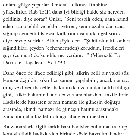
onlara gölge yaparlar. Oradan kalkınca Rabbine
yükselirler. Rab Teâlâ daha iyi bildiği halde siz nereden
geldiniz, diye sorar? Onlar, “Seni tesbih eden, sana hamd
eden, sana tehlil ve tekbir getiren, senin azabından sana
sığınıp cennetini isteyen kullarının yanından geliyoruz.”
diye cevap verirler. Allah şöyle der: “Şahit olun ki, onları
sığındıkları şeyden (cehennemden) korudum, istedikleri
şeyi (cenneti) de kendilerine verdim…” (Müsnedü Ebî
Dâvûd et-Tayâlesî, IV/ 179.)
Daha önce de ifade edildiği gibi, zikrin belli bir vakti söz
konusu değildir, zikir her zaman yapılabilir, ancak namaz,
oruç ve diğer ibadetler bakımından zamanlar farklı olduğu
gibi, zikir bakımından da bazı zamanlar daha faziletlidir.
Hadislerde hassaten sabah namazı ile güneşin doğuşu
arasında, ikindi namazı ile güneşin batımı arasındaki
zamanın daha faziletli olduğu ifade edilmektedir.
Bu zamanlarla ilgili farklı bazı hadisler bulunmakta olup
konuyla ilgili hadislerden birinde şöyle buyrulmaktadır: