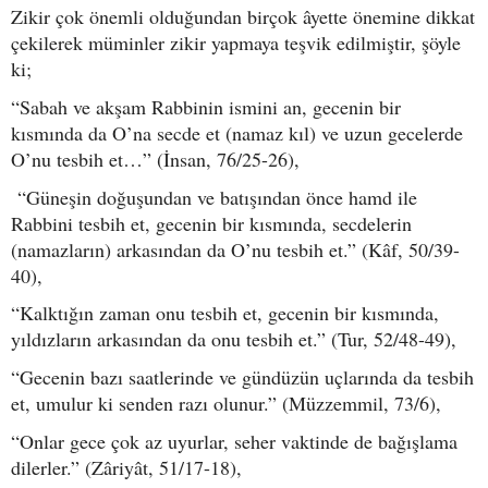
Zikir çok önemli olduğundan birçok âyette önemine dikkat
çekilerek müminler zikir yapmaya teşvik edilmiştir, şöyle
ki;
“Sabah ve akşam Rabbinin ismini an, gecenin bir
kısmında da O’na secde et (namaz kıl) ve uzun gecelerde
O’nu tesbih et…” (İnsan, 76/25-26),
“Güneşin doğuşundan ve batışından önce hamd ile
Rabbini tesbih et, gecenin bir kısmında, secdelerin
(namazların) arkasından da O’nu tesbih et.” (Kâf, 50/39-
40),
“Kalktığın zaman onu tesbih et, gecenin bir kısmında,
yıldızların arkasından da onu tesbih et.” (Tur, 52/48-49),
“Gecenin bazı saatlerinde ve gündüzün uçlarında da tesbih
et, umulur ki senden razı olunur.” (Müzzemmil, 73/6),
“Onlar gece çok az uyurlar, seher vaktinde de bağışlama
dilerler.” (Zâriyât, 51/17-18),