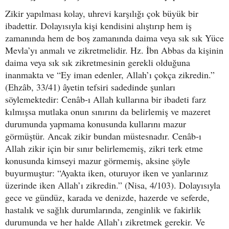
Zikir yapılması kolay, uhrevi karşılığı çok büyük bir
ibadettir. Dolayısıyla kişi kendisini alıştırıp hem iş
zamanında hem de boş zamanında daima veya sık sık Yüce
Mevla’yı anmalı ve zikretmelidir. Hz. İbn Abbas da kişinin
daima veya sık sık zikretmesinin gerekli olduğuna
inanmakta ve “Ey iman edenler, Allah’ı çokça zikredin.”
(Ehzâb, 33/41) âyetin tefsiri sadedinde şunları
söylemektedir: Cenâb-ı Allah kullarına bir ibadeti farz
kılmışsa mutlaka onun sınırını da belirlemiş ve mazeret
durumunda yapmama konusunda kullarını mazur
görmüştür. Ancak zikir bundan müstesnadır. Cenâb-ı
Allah zikir için bir sınır belirlememiş, zikri terk etme
konusunda kimseyi mazur görmemiş, aksine şöyle
buyurmuştur: “Ayakta iken, oturuyor iken ve yanlarınız
üzerinde iken Allah’ı zikredin.” (Nisa, 4/103). Dolayısıyla
gece ve gündüz, karada ve denizde, hazerde ve seferde,
hastalık ve sağlık durumlarında, zenginlik ve fakirlik
durumunda ve her halde Allah’ı zikretmek gerekir. Ve