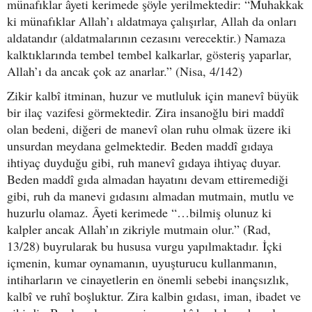
münafıklar âyeti kerimede şöyle yerilmektedir: “Muhakkak
ki münafıklar Allah’ı aldatmaya çalışırlar, Allah da onları
aldatandır (aldatmalarının cezasını verecektir.) Namaza
kalktıklarında tembel tembel kalkarlar, gösteriş yaparlar,
Allah’ı da ancak çok az anarlar.” (Nisa, 4/142)
Zikir kalbî itminan, huzur ve mutluluk için manevî büyük
bir ilaç vazifesi görmektedir. Zira insanoğlu biri maddî
olan bedeni, diğeri de manevî olan ruhu olmak üzere iki
unsurdan meydana gelmektedir. Beden maddî gıdaya
ihtiyaç duyduğu gibi, ruh manevî gıdaya ihtiyaç duyar.
Beden maddî gıda almadan hayatını devam ettiremediği
gibi, ruh da manevi gıdasını almadan mutmain, mutlu ve
huzurlu olamaz. Âyeti kerimede “…bilmiş olunuz ki
kalpler ancak Allah’ın zikriyle mutmain olur.” (Rad,
13/28) buyrularak bu hususa vurgu yapılmaktadır. İçki
içmenin, kumar oynamanın, uyuşturucu kullanmanın,
intiharların ve cinayetlerin en önemli sebebi inançsızlık,
kalbî ve ruhî boşluktur. Zira kalbin gıdası, iman, ibadet ve