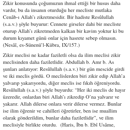
Zikir konusunda çoğumuzun ihmal ettiği bir husus daha
vardır, bu da insanın oturduğu her mecliste mutlaka
Cenâb-ı Allah’ı zikretmesidir. Bir hadiste Resûlullah
(s.a.v.) şöyle buyurur: Cennete girseler dahi bir mecliste
oturup Allah’ı zikretmeden kalkan bir kavim yoktur ki bu
durum kıyamet günü onlar için hasrete sebep olmasın.
(Nesâî, es-Sünenü’l-Kübra, IX/157.)
Zikir meclisi ne kadar faziletli olsa da ilim meclisi zikir
meclisinden daha faziletlidir. Abdullah b. Amr b. As
şunları anlatıyor: Resûlullah (s.a.v.) bir gün mescide girdi
ve iki meclis gördü. O meclislerden biri zikir edip Allah’a
yalvarıp yakarıyordu, diğer meclis ise fıkıh öğreniyordu.
Resûlullah (s.a.v.) şöyle buyurdu: “Her iki meclis de hayır
üzeredir, onlardan biri Allah’ı zikredip O’na yalvarır ve
yakarır. Allah dilerse onlara verir dilerse vermez. Bunlar
ise ilim öğrenir ve cahilleri öğretirler, ben ise muallim
olarak gönderildim, bunlar daha faziletlidir”, ve ilim
meclisiyle birlikte oturdu. (Haris, İbn b. Ebî Usâme,