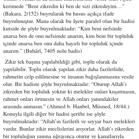
kerimede “Beni zikredin ki ben de sizi zikredeyim…”
(Bakara, 2/152) buyrularak bu husus açıkça ifade
buyrulmuştur. Mana olarak bu âyete paralel olan bir hadisi
kutside de şöyle buyrulmaktadır: “Kim beni nefsinde
anarsa ben de onu nefsimde anarım, kim beni bir topluluk
içinde anarsa ben onu daha hayırlı bir topluluk içinde
anarım.” (Buhârî, 7405 nolu hadis)
Zikir tek başına yapılabildiği gibi, toplu olarak da
yapılabilir. Toplu olarak yapılan zikir daha faziletlidir,
rahmetin celp edilmesine ve insanın bağışlanmasına vesile
olur. Bir hadiste şöyle buyrulmaktadır: “Oturup Allah’ı
zikreden bir topluluk yoktur ki melekler onları kuşatmasın,
rahmet onları örtmesin ve Allah onları yanındakiler
arasında anmasın.” (Ahmed b. Hanbel, Müsned, 18/44.)
Konuyla ilgili diğer bir hadisi şerifte ise şöyle
buyrulmaktadır: “Allah’ın faziletli ve seyyar bazı melekleri
vardır. Bunlar zikir meclislerini arıyorlar. Allah’ı zikreden
bir topluluğun yanına uğrayınca oturur ve kanatlarıyla