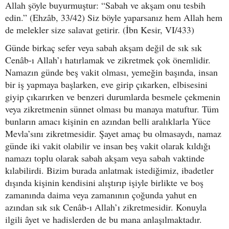
Allah şöyle buyurmuştur: “Sabah ve akşam onu tesbih
edin.” (Ehzâb, 33/42) Siz böyle yaparsanız hem Allah hem
de melekler size salavat getirir. (İbn Kesir, VI/433)
Günde birkaç sefer veya sabah akşam değil de sık sık
Cenâb-ı Allah’ı hatırlamak ve zikretmek çok önemlidir.
Namazın günde beş vakit olması, yemeğin başında, insan
bir iş yapmaya başlarken, eve girip çıkarken, elbisesini
giyip çıkarırken ve benzeri durumlarda besmele çekmenin
veya zikretmenin sünnet olması bu manaya matuftur. Tüm
bunların amacı kişinin en azından belli aralıklarla Yüce
Mevla’sını zikretmesidir. Şayet amaç bu olmasaydı, namaz
günde iki vakit olabilir ve insan beş vakit olarak kıldığı
namazı toplu olarak sabah akşam veya sabah vaktinde
kılabilirdi. Bizim burada anlatmak istediğimiz, ibadetler
dışında kişinin kendisini alıştırıp işiyle birlikte ve boş
zamanında daima veya zamanının çoğunda yahut en
azından sık sık Cenâb-ı Allah’ı zikretmesidir. Konuyla
ilgili âyet ve hadislerden de bu mana anlaşılmaktadır.