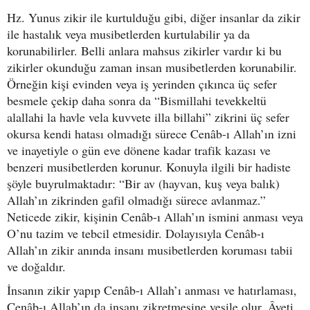
Hz. Yunus zikir ile kurtulduğu gibi, diğer insanlar da zikir
ile hastalık veya musibetlerden kurtulabilir ya da
korunabilirler. Belli anlara mahsus zikirler vardır ki bu
zikirler okunduğu zaman insan musibetlerden korunabilir.
Örneğin kişi evinden veya iş yerinden çıkınca üç sefer
besmele çekip daha sonra da “Bismillahi tevekkeltü
alallahi la havle vela kuvvete illa billahi” zikrini üç sefer
okursa kendi hatası olmadığı sürece Cenâb-ı Allah’ın izni
ve inayetiyle o gün eve dönene kadar trafik kazası ve
benzeri musibetlerden korunur. Konuyla ilgili bir hadiste
şöyle buyrulmaktadır: “Bir av (hayvan, kuş veya balık)
Allah’ın zikrinden gafil olmadığı sürece avlanmaz.”
Neticede zikir, kişinin Cenâb-ı Allah’ın ismini anması veya
O’nu tazim ve tebcil etmesidir. Dolayısıyla Cenâb-ı
Allah’ın zikir anında insanı musibetlerden koruması tabii
ve doğaldır.
İnsanın zikir yapıp Cenâb-ı Allah’ı anması ve hatırlaması,
Cenâb-ı Allah’ın da insanı zikretmesine vesile olur. Âyeti