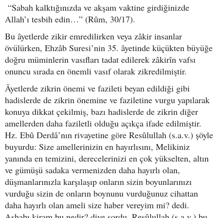
“Sabah kalktığınızda ve akşam vaktine girdiğinizde
Allah’ı tesbih edin…” (Rûm, 30/17).
Bu âyetlerde zikir emredilirken veya zâkir insanlar
övülürken, Ehzâb Suresi’nin 35. âyetinde küçükten büyüğe
doğru müminlerin vasıfları tadat edilerek zâkirîn vafsı
onuncu sırada en önemli vasıf olarak zikredilmiştir.
Âyetlerde zikrin önemi ve fazileti beyan edildiği gibi
hadislerde de zikrin önemine ve faziletine vurgu yapılarak
konuya dikkat çekilmiş, bazı hadislerde de zikrin diğer
amellerden daha faziletli olduğu açıkça ifade edilmiştir.
Hz. Ebû Derdâ’nın rivayetine göre Resûlullah (s.a.v.) şöyle
buyurdu: Size amellerinizin en hayırlısını, Melikiniz
yanında en temizini, derecelerinizi en çok yükselten, altın
ve gümüşü sadaka vermenizden daha hayırlı olan,
düşmanlarınızla karşılaşıp onların sizin boyunlarınızı
vurduğu sizin de onların boynunu vurduğunuz cihattan
daha hayırlı olan ameli size haber vereyim mi? dedi.
Ashabı kiram bu nedir? diye sordu. Resûlullah (s.a.v.) bu