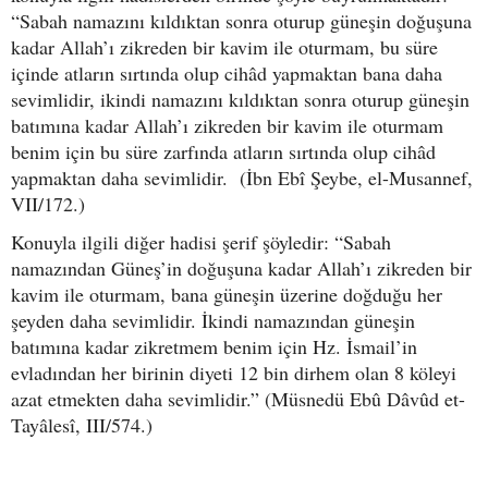
“Sabah namazını kıldıktan sonra oturup güneşin doğuşuna
kadar Allah’ı zikreden bir kavim ile oturmam, bu süre
içinde atların sırtında olup cihâd yapmaktan bana daha
sevimlidir, ikindi namazını kıldıktan sonra oturup güneşin
batımına kadar Allah’ı zikreden bir kavim ile oturmam
benim için bu süre zarfında atların sırtında olup cihâd
yapmaktan daha sevimlidir. (İbn Ebî Şeybe, el-Musannef,
VII/172.)
Konuyla ilgili diğer hadisi şerif şöyledir: “Sabah
namazından Güneş’in doğuşuna kadar Allah’ı zikreden bir
kavim ile oturmam, bana güneşin üzerine doğduğu her
şeyden daha sevimlidir. İkindi namazından güneşin
batımına kadar zikretmem benim için Hz. İsmail’in
evladından her birinin diyeti 12 bin dirhem olan 8 köleyi
azat etmekten daha sevimlidir.” (Müsnedü Ebû Dâvûd et-
Tayâlesî, III/574.)