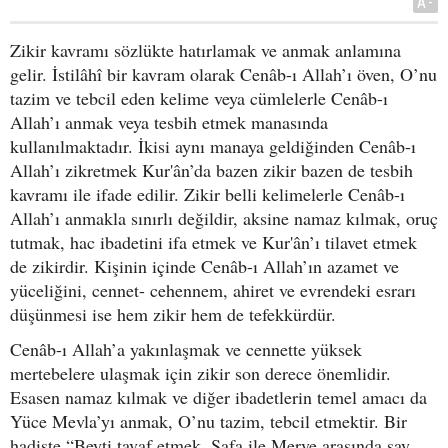
A-
Zikir kavramı sözlükte hatırlamak ve anmak anlamına
gelir. İstilâhî bir kavram olarak Cenâb-ı Allah’ı öven, O’nu
tazim ve tebcil eden kelime veya cümlelerle Cenâb-ı
Allah’ı anmak veya tesbih etmek manasında
kullanılmaktadır. İkisi aynı manaya geldiğinden Cenâb-ı
Allah’ı zikretmek Kur'ân’da bazen zikir bazen de tesbih
kavramı ile ifade edilir. Zikir belli kelimelerle Cenâb-ı
Allah’ı anmakla sınırlı değildir, aksine namaz kılmak, oruç
tutmak, hac ibadetini ifa etmek ve Kur'ân’ı tilavet etmek
de zikirdir. Kişinin içinde Cenâb-ı Allah’ın azamet ve
yüceliğini, cennet- cehennem, ahiret ve evrendeki esrarı
düşünmesi ise hem zikir hem de tefekkürdür.
Cenâb-ı Allah’a yakınlaşmak ve cennette yüksek
mertebelere ulaşmak için zikir son derece önemlidir.
Esasen namaz kılmak ve diğer ibadetlerin temel amacı da
Yüce Mevla’yı anmak, O’nu tazim, tebcil etmektir. Bir
hadiste “Beyti tavaf etmek, Safa ile Merve arasında say