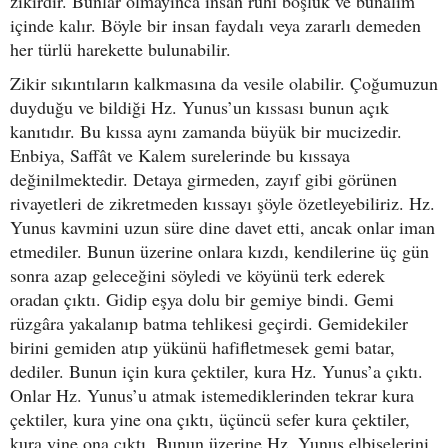
zikirdir. Bunlar olmayınca insan ruhî boşluk ve bunalım
içinde kalır. Böyle bir insan faydalı veya zararlı demeden
her türlü harekette bulunabilir.
Zikir sıkıntıların kalkmasına da vesile olabilir. Çoğumuzun
duyduğu ve bildiği Hz. Yunus’un kıssası bunun açık
kanıtıdır. Bu kıssa aynı zamanda büyük bir mucizedir.
Enbiya, Saffât ve Kalem surelerinde bu kıssaya
değinilmektedir. Detaya girmeden, zayıf gibi görünen
rivayetleri de zikretmeden kıssayı şöyle özetleyebiliriz. Hz.
Yunus kavmini uzun süre dine davet etti, ancak onlar iman
etmediler. Bunun üzerine onlara kızdı, kendilerine üç gün
sonra azap geleceğini söyledi ve köyünü terk ederek
oradan çıktı. Gidip eşya dolu bir gemiye bindi. Gemi
rüzgâra yakalanıp batma tehlikesi geçirdi. Gemidekiler
birini gemiden atıp yükünü hafifletmesek gemi batar,
dediler. Bunun için kura çektiler, kura Hz. Yunus’a çıktı.
Onlar Hz. Yunus’u atmak istemediklerinden tekrar kura
çektiler, kura yine ona çıktı, üçüncü sefer kura çektiler,
kura yine ona çıktı. Bunun üzerine Hz. Yunus elbiselerini