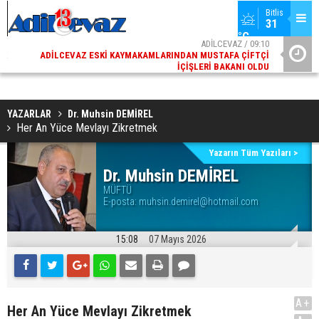
Bitlis
31 
°C
02
ADİLCEVAZ / 09:10
AK
ADILCEVAZ ESKI KAYMAKAMLARINDAN MUSTAFA ÇIFTÇI
DI
İÇIŞLERI BAKANI OLDU
YAZARLAR
Dr. Muhsin DEMİREL
Her An Yüce Mevlayı Zikretmek
Yazarın Tüm Yazıları >
Dr. Muhsin DEMİREL
MÜFTÜ
E-posta:
muhsin.demirel@hotmail.com
15:08
07 Mayıs 2026
A+
Her An Yüce Mevlayı Zikretmek