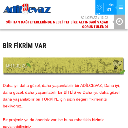
Bitlis
ADİLCEVAZ / 13:02
31 
SÜPHAN DAĞI ETEKLERINDE NESLI TEHLIKE ALTINDAKI VAŞAK
°C
GÖRÜNTÜLENDI
ADİLCEVAZ / 09:10
ADILCEVAZ ESKI KAYMAKAMLARINDAN MUSTAFA ÇIFTÇI
İÇIŞLERI BAKANI OLDU
BİR FİKRİM VAR
Daha iyi, daha güzel, daha yaşanılabilir bir ADİLCEVAZ,
Daha iyi,
daha güzel, daha yaşanılabilir bir
BİTLİS ve
Daha iyi, daha güzel,
daha yaşanılabilir bir TÜRKİYE
için sizin değerli fikirlerinizi
bekliyoruz...
Bir projeniz ya da öneriniz var ise bunu rahatlıkla bizimle
paylaşabilirsiniz.