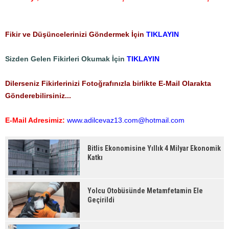
Fikir ve Düşüncelerinizi Göndermek İçin
TIKLAYIN
Sizden Gelen Fikirleri Okumak İçin
TIKLAYIN
Dilerseniz Fikirlerinizi Fotoğrafınızla birlikte E-Mail Olarakta
Gönderebilirsiniz...
E-Mail Adresimiz:
www.adilcevaz13.com@hotmail.com
Bitlis Ekonomisine Yıllık 4 Milyar Ekonomik
Katkı
Yolcu Otobüsünde Metamfetamin Ele
Geçirildi