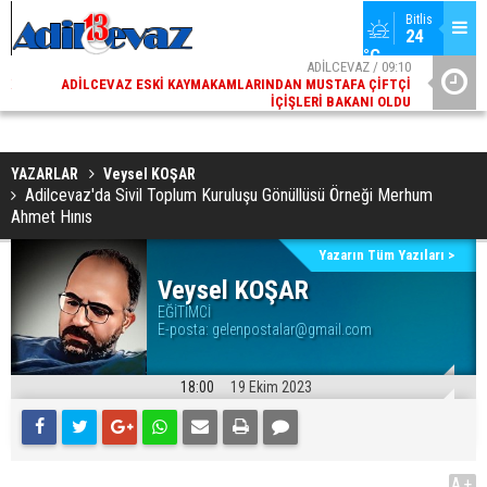
Bitlis
24 
°C
02
ADİLCEVAZ / 09:10
AK
ADILCEVAZ ESKI KAYMAKAMLARINDAN MUSTAFA ÇIFTÇI
DI
İÇIŞLERI BAKANI OLDU
YAZARLAR
Veysel KOŞAR
Adilcevaz'da Sivil Toplum Kuruluşu Gönüllüsü Örneği Merhum
Ahmet Hınıs
Yazarın Tüm Yazıları >
Veysel KOŞAR
EĞİTİMCİ
E-posta:
gelenpostalar@gmail.com
18:00
19 Ekim 2023
A+