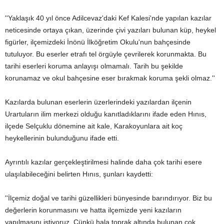
''Yaklaşık 40 yıl önce Adilcevaz'daki Kef Kalesi'nde yapılan kazılar
neticesinde ortaya çıkan, üzerinde çivi yazıları bulunan küp, heykel
figürler, ilçemizdeki İnönü İlköğretim Okulu'nun bahçesinde
tutuluyor. Bu eserler etrafı tel örgüyle çevrilerek korunmakta. Bu
tarihi eserleri koruma anlayışı olmamalı. Tarih bu şekilde
korunamaz ve okul bahçesine eser bırakmak koruma şekli olmaz.''
Kazılarda bulunan eserlerin üzerlerindeki yazılardan ilçenin
Urartuların ilim merkezi olduğu kanıtladıklarını ifade eden Hınıs,
ilçede Selçuklu dönemine ait kale, Karakoyunlara ait koç
heykellerinin bulunduğunu ifade etti.
Ayrıntılı kazılar gerçekleştirilmesi halinde daha çok tarihi esere
ulaşılabileceğini belirten Hınıs, şunları kaydetti:
''İlçemiz doğal ve tarihi güzellikleri bünyesinde barındırıyor. Biz bu
değerlerin korunmasını ve hatta ilçemizde yeni kazıların
yapılmasını istiyoruz. Çünkü hala toprak altında bulunan çok