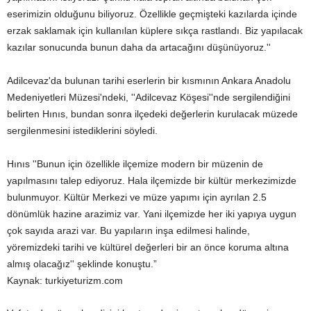
eserimizin olduğunu biliyoruz. Özellikle geçmişteki kazılarda içinde
erzak saklamak için kullanılan küplere sıkça rastlandı. Biz yapılacak
kazılar sonucunda bunun daha da artacağını düşünüyoruz.''
Adilcevaz'da bulunan tarihi eserlerin bir kısmının Ankara Anadolu
Medeniyetleri Müzesi'ndeki, ''Adilcevaz Köşesi''nde sergilendiğini
belirten Hınıs, bundan sonra ilçedeki değerlerin kurulacak müzede
sergilenmesini istediklerini söyledi.
Hınıs ''Bunun için özellikle ilçemize modern bir müzenin de
yapılmasını talep ediyoruz. Hala ilçemizde bir kültür merkezimizde
bulunmuyor. Kültür Merkezi ve müze yapımı için ayrılan 2.5
dönümlük hazine arazimiz var. Yani ilçemizde her iki yapıya uygun
çok sayıda arazi var. Bu yapıların inşa edilmesi halinde,
yöremizdeki tarihi ve kültürel değerleri bir an önce koruma altına
almış olacağız'' şeklinde konuştu.”
Kaynak: turkiyeturizm.com