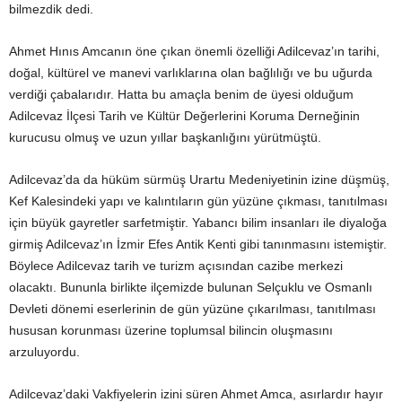
bilmezdik dedi.
Ahmet Hınıs Amcanın öne çıkan önemli özelliği Adilcevaz’ın tarihi,
doğal, kültürel ve manevi varlıklarına olan bağlılığı ve bu uğurda
verdiği çabalarıdır. Hatta bu amaçla benim de üyesi olduğum
Adilcevaz İlçesi Tarih ve Kültür Değerlerini Koruma Derneğinin
kurucusu olmuş ve uzun yıllar başkanlığını yürütmüştü.
Adilcevaz’da da hüküm sürmüş Urartu Medeniyetinin izine düşmüş,
Kef Kalesindeki yapı ve kalıntıların gün yüzüne çıkması, tanıtılması
için büyük gayretler sarfetmiştir. Yabancı bilim insanları ile diyaloğa
girmiş Adilcevaz’ın İzmir Efes Antik Kenti gibi tanınmasını istemiştir.
Böylece Adilcevaz tarih ve turizm açısından cazibe merkezi
olacaktı. Bununla birlikte ilçemizde bulunan Selçuklu ve Osmanlı
Devleti dönemi eserlerinin de gün yüzüne çıkarılması, tanıtılması
hususan korunması üzerine toplumsal bilincin oluşmasını
arzuluyordu.
Adilcevaz’daki Vakfiyelerin izini süren Ahmet Amca, asırlardır hayır