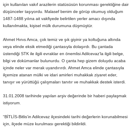
için kullanılan vakıf arazilerin statüsüsün korunması gerektiğine dair
düşünceler taşıyordu. Malasef benim de görüp okumuş olduğum
1487-1488 yılına ait vakfiyede belirtilen yerler amacı dışında
kullanılmakta, kişisel mülk durumuna düşmüştür.
Ahmet Hınıs Amca, çok temiz ve şık giyinir ya koltuğuna altında
veya elinde eksik etmediği çantasıyla dolaşırdı. Bu çantada
üstendiği STK ile ilgili evraklar en önemlisi Adilcevaz’la ilgili belge,
bilgi ve dokümanlar bulunurdu. O çanta hep gizem doluydu acaba
içinde neler var merak uyandırırdı. Ahmet Amca elinde çantasıyla
ilçemize atanan mülki ve idari amirleri muhakkak ziyaret eder,
tanışır ve yürüttüğü çalışmaları tanıtır ve muhakkak destek isterdi.
31.01.2008 tarihinde yapılan arşiv değerinde bir haberi paylaşmak
istiyorum.
“BİTLİS-Bitlis'in Adilcevaz ilçesindeki tarihi değerlerin korunabilmesi
için, ilçede müze kurulması gerektiği bildirildi.