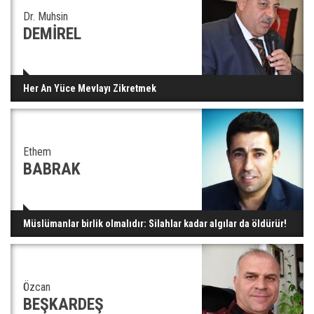
Dr. Muhsin
DEMİREL
Her An Yüce Mevlayı Zikretmek
Ethem
BABRAK
Müslümanlar birlik olmalıdır: Silahlar kadar algılar da öldürür!
Özcan
BEŞKARDEŞ