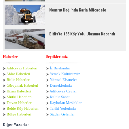
Nemrut Dağı'nda Karla Mücadele
Bitlis'te 185 Köy Yolu Ulaşıma Kapandı
Haberler
Seçtiklerimiz
Adilcevaz Haberleri
İz Bırakanlar
Ahlat Haberle
ri
Yemek Kültürümüz
Bitlis Haberleri
Yöresel Efsaneler
Güroymak Haberleri
Derneklerimiz
Hizan Haberleri
Adilcevaz Cevizi
Mutki Haberleri
Kültür-Sanat
Tatvan Haberleri
Kaybolan Meslekler
Belde Köy Haberleri
Tarihi Yerlerimiz
Bölge Haberleri
Sizden Gelenler
Diğer Yazarlar