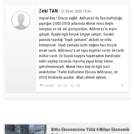
Zeki TAN
/ 21 Ekim 2023 19:54
Veysel Bey ! Elinize sağlık. Adilcevaz'da İlçe müftülüğü
yaptığım (2002-2010) yıllarında Ahmet Hınıs Beyle
tanışmış ve sık sık görüşürdüm. Adilcevaz'ın arşivi
gibiydi. İlçeyle ilgili birçok bilgiye sahipti. Sürekli
yanında taşıdığı "siyah çantanın" akıbeti ne oldu
bilmiyorum. Siyah çantada tarihi değere haiz birçok
evrak vardı. Adilcevaz'a ait tapu kayıtları ve bir de tarihi
mühür vardı. En büyük kayıpta hayattayken kendisiyle
nehir söyleşi tarzında röportaj yapıp kitap haline
getirilmemesiydi. Ahmet Hınıs Bey ile ilgili bazı
anekdotları "Farklı Kültürlerin Ebrusu Adilcevaz, ist.
2013) kitabında yazdım. Allah rahmet eylesin.
Yanıtla
(0)
(0)
Bitlis Ekonomisine Yıllık 4 Milyar Ekonomik