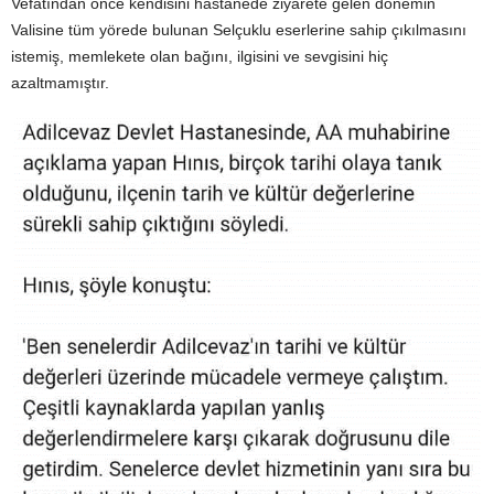
Vefatından önce kendisini hastanede ziyarete gelen dönemin
Valisine tüm yörede bulunan Selçuklu eserlerine sahip çıkılmasını
istemiş, memlekete olan bağını, ilgisini ve sevgisini hiç
azaltmamıştır.