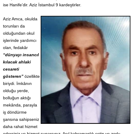
ise Hanife’dir. Aziz İstambul 9 kardeştirler.
Aziz Amca, okulda
torunları da
olduğundan okul
işlerinde yardımcı
olan, fedakâr
“dünyayı insancıl
kılacak ahlaki
cesareti
gösteren”
özellikte
biriydi. İmkânın
olduğu yerde,
bolluğun aktığı
mekânda, parayla
iş döndürme
şansına sahipseniz
daha rahat hizmet
edersiniz ve hizmet sunarsınız. Asıl kahramanlık çetin ve zorlu