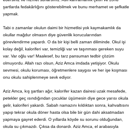
şartlarda fedakârlığını gösterebilmek ve bunu merhamet ve şefkatle
yapmak.
Tabi o zamanlar okulun daimi bir hizmetlisi yok kaymakamlık da
okullar mağdur olmasın diye güvenlik korucularından
görevlendirme yapardı. O da bir kişi belli zaman diliminde. Okul işi
kolay değil, kaloriferi var, temizliği var ve taşınması gereken suyu
var. Var oğlu var! Maalesef, bu tarz pansuman tedbir çözüm
olmuyordu. Allah razı olsun, Aziz Amca imdada yetişiyor. Okulu
sevmesi, okulu koruması, öğretmenlere saygısı ve her işe koşması
onu okulu sahiplenmeye sevk ediyor.
Aziz Amca, kış şartları ağır, kalorifer kazan dairesi uzak mesafede,
petekler geç ısındığından çocuklar üşümesin diye gece yarısı okula
gelir, kaloriferi yakardı. Sabah namazını kıldıktan sonra, kahvaltısını
yapıp tekrar okula döner hasta olsa bile bir gün dahi aksatmadan
yapmaya gayret ederdi. O yıllarda köyde su sorunu olduğundan,
okula su çıkmazdı. Çıksa da donardı. Aziz Amca, el arabasıyla