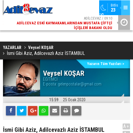
Bitlis
23 
°C
02
ADİLCEVAZ / 09:10
AK
ADILCEVAZ ESKI KAYMAKAMLARINDAN MUSTAFA ÇIFTÇI
DI
İÇIŞLERI BAKANI OLDU
YAZARLAR
Veysel KOŞAR
İsmi Gibi Aziz, Adilcevazlı Aziz İSTAMBUL
Yazarın Tüm Yazıları >
Veysel KOŞAR
EĞİTİMCİ
E-posta:
gelenpostalar@gmail.com
15:59
25 Ocak 2020
A+
İsmi Gibi Aziz, Adilcevazlı Aziz İSTAMBUL