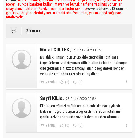
içeren, Türkçe karakter kullanılmayan ve büyük harflerle yazılmış yorumlar
onaylanmamaktadır. Yazılan yorumlar hiçbir şekilde
www.adilcevaz13.com
’un
görüş ve düşüncelerini yansıtmamaktadır. Yorumlar, yazan kişiyi bağlayıcı
niteliktedir.
2 Yorum
Murat GÜLTEK
/ 28 Ocak 2020 15:21
Bu ahlaklı insanı düsünüp dile getirdiğin için sana
teşekürlerımızi iletiyorum dilinin altında bir tat kalmışsa
dile getirmişsin azziz amcayı allah peygamber senden
ve azziz amcadan razı olsun inşallah
Yanıtla
(0)
(0)
Seyfi KILIc
/ 25 Ocak 2020 22:52
Elinize emeğinizi sağlık aslında anlatılmaya layık bir
baba nin oğlu olduğunu öğrendim. Sizden istirhamim
gönlü azîz babanızida sizin kaleminiz den okumak.
Yanıtla
(0)
(0)