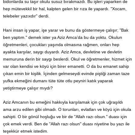
bidonlarda su taşır okulu susuz bırakmazdı. Bu işleri yaparken de
hep mütevekkil bir hal, kalpten gelen bir rıza ile yapardı. "Xocam,
telebeler yazıxdır" derdi.
Hani insan iş yapar, işe yarar ve bunu da göstermeye çalışır; "Bak
ben yaptım." demek ister ya Aziz Amca’da bu da yoktu. Okulun
öğretmenleri, çocukları yaşında olmasına rağmen, onları hep
ayakta karşılar, saygı duyardı. Aziz Amca, devletine ve devletin
memuruna derin bir saygı beslerdi. Okul ve öğretmenler, hizmet için
var olan kendisi ve köyü için birer emanetti. O da bu emanet sahip
çıkan emin bir kişilik. İçinden gelmeseydi evinde piştiği zaman taze
yufka ekmeğini dumanı tüte tüte otlu peyniri katık yaparak
yetiştirmeye çalışır mıydı?
Aziz Amcanın bu emeğini hakkıyla karşılamak için çok uğraşıldı
ama arzu edilen gibi olmadı. O torunları, evlatları ve köyü için okula
sahipti. O bir gönül hoşluğu ve bir de "Allah razı olsun." duası için
çok emek verdi. Ben de "Allah razı olsun" duası niyetine bu yazı ile
teşekkür etmek istedim.