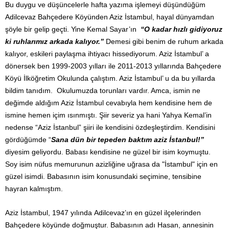
Bu duygu ve düşüncelerle hafta yazıma işlemeyi düşündüğüm
Adilcevaz Bahçedere Köyünden Aziz İstambul, hayal dünyamdan
şöyle bir gelip geçti. Yine Kemal Sayar’ın
“O kadar hızlı gidiyoruz
ki ruhlarımız arkada kalıyor.”
Demesi gibi benim de ruhum arkada
kalıyor, eskileri paylaşma ihtiyacı hissediyorum. Aziz İstambul’ a
dönersek ben 1999-2003 yılları ile 2011-2013 yıllarında Bahçedere
Köyü İlköğretim Okulunda çalıştım. Aziz İstambul’ u da bu yıllarda
bildim tanıdım. Okulumuzda torunları vardır. Amca, ismin ne
değimde aldığım Aziz İstambul cevabıyla hem kendisine hem de
ismine hemen içim ısınmıştı. Şiir severiz ya hani Yahya Kemal’in
nedense “Aziz İstanbul” şiiri ile kendisini özdeşleştirdim. Kendisini
gördüğümde “
Sana dün bir tepeden baktım aziz İstanbul!”
diyesim geliyordu. Babası kendisine ne güzel bir isim koymuştu.
Soy isim nüfus memurunun azizliğine uğrasa da "İstambul" için en
güzel isimdi. Babasının isim konusundaki seçimine, tensibine
hayran kalmıştım.
Aziz İstambul, 1947 yılında Adilcevaz’ın en güzel ilçelerinden
Bahçedere köyünde doğmuştur. Babasının adı Hasan, annesinin