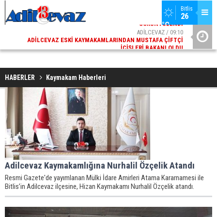
Bitlis
26 
°C
02
ADİLCEVAZ / 09:10
AK
ADILCEVAZ ESKI KAYMAKAMLARINDAN MUSTAFA ÇIFTÇI
DI
İÇIŞLERI BAKANI OLDU
HABERLER
Kaymakam Haberleri
Adilcevaz Kaymakamlığına Nurhalil Özçelik Atandı
Resmi Gazete'de yayımlanan Mülki İdare Amirleri Atama Kararnamesi ile
Bitlis’in Adilcevaz ilçesine, Hizan Kaymakamı Nurhalil Özçelik atandı.