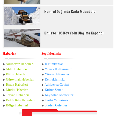
Nemrut Dağı'nda Karla Mücadele
Bitlis'te 185 Köy Yolu Ulaşıma Kapandı
Haberler
Seçtiklerimiz
Adilcevaz Haberleri
İz Bırakanlar
Ahlat Haberle
ri
Yemek Kültürümüz
Bitlis Haberleri
Yöresel Efsaneler
Güroymak Haberleri
Derneklerimiz
Hizan Haberleri
Adilcevaz Cevizi
Mutki Haberleri
Kültür-Sanat
Tatvan Haberleri
Kaybolan Meslekler
Belde Köy Haberleri
Tarihi Yerlerimiz
Bölge Haberleri
Sizden Gelenler