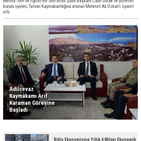
Memur-Sen ve Eğitim Bir-Sen Bitlis Şube Başkanı Cabir Durak ve yönetim
kurulu üyeleri, Tatvan Kaymakamlığına atanan Mehmet Ali Özkan'ı ziyaret
etti.
Adilcevaz
Kaymakamı Arif
Karaman Görevine
Başladı
Bitlis Ekonomisine Yıllık 4 Milyar Ekonomik