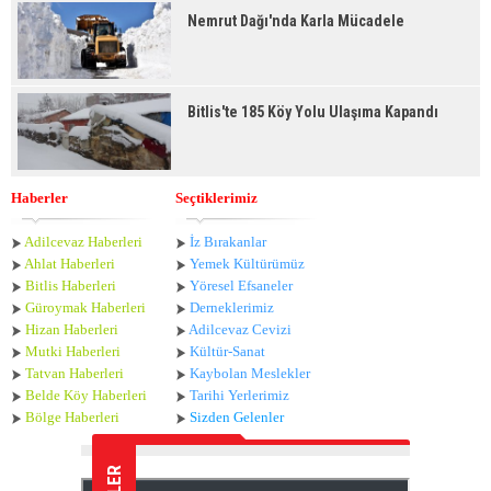
Nemrut Dağı'nda Karla Mücadele
Bitlis'te 185 Köy Yolu Ulaşıma Kapandı
Haberler
Seçtiklerimiz
Adilcevaz Haberleri
İz Bırakanlar
Ahlat Haberle
ri
Yemek Kültürümüz
Bitlis Haberleri
Yöresel Efsaneler
Güroymak Haberleri
Derneklerimiz
Hizan Haberleri
Adilcevaz Cevizi
Mutki Haberleri
Kültür-Sanat
Tatvan Haberleri
Kaybolan Meslekler
Belde Köy Haberleri
Tarihi Yerlerimiz
Bölge Haberleri
Sizden Gelenler