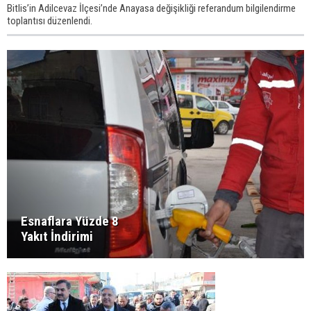
Bitlis’in Adilcevaz İlçesi’nde Anayasa değişikliği referandum bilgilendirme
toplantısı düzenlendi.
Esnaflara Yüzde 8
Yakıt İndirimi