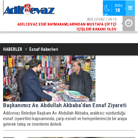
Bitlis
18 
°C
02
ADİLCEVAZ / 09:10
AK
ADILCEVAZ ESKI KAYMAKAMLARINDAN MUSTAFA ÇIFTÇI
DI
İÇIŞLERI BAKANI OLDU
HABERLER
Esnaf Haberleri
Başkanımız Av. Abdullah Akbaba’dan Esnaf Ziyareti
Adilcevaz Belediye Başkanı Av. Abdullah Akbaba, aralıksız sürdürdüğü
esnaf ziyaretleri kapsamında, çarşı esnafı ve hemşerilerimizle bir araya
gelerek talep ve önerilerini dinledi.