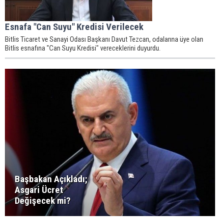
Esnafa "Can Suyu" Kredisi Verilecek
​Bitlis Ticaret ve Sanayi Odası Başkanı Davut Tezcan, odalarına üye olan
Bitlis esnafına "Can Suyu Kredisi" vereceklerini duyurdu.
Başbakan Açıkladı;
Asgari Ücret
Değişecek mi?