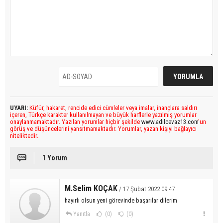
UYARI:
Küfür, hakaret, rencide edici cümleler veya imalar, inançlara saldırı
içeren, Türkçe karakter kullanılmayan ve büyük harflerle yazılmış yorumlar
onaylanmamaktadır. Yazılan yorumlar hiçbir şekilde
www.adilcevaz13.com
’un
görüş ve düşüncelerini yansıtmamaktadır. Yorumlar, yazan kişiyi bağlayıcı
niteliktedir.
1 Yorum
M.Selim KOÇAK
/ 17 Şubat 2022 09:47
hayırlı olsun yeni görevinde başarılar dilerim
Yanıtla
(0)
(0)