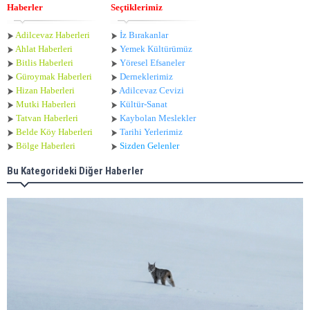
Haberler
Seçtiklerimiz
Adilcevaz Haberleri
İz Bırakanlar
Ahlat Haberle
ri
Yemek Kültürümüz
Bitlis Haberleri
Yöresel Efsaneler
Güroymak Haberleri
Derneklerimiz
Hizan Haberleri
Adilcevaz Cevizi
Mutki Haberleri
Kültür-Sanat
Tatvan Haberleri
Kaybolan Meslekler
Belde Köy Haberleri
Tarihi Yerlerimiz
Bölge Haberleri
Sizden Gelenler
Bu Kategorideki Diğer Haberler