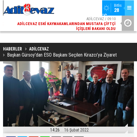
Bitlis
28 
°C
02
ADİLCEVAZ / 09:10
AK
ADILCEVAZ ESKI KAYMAKAMLARINDAN MUSTAFA ÇIFTÇI
DI
İÇIŞLERI BAKANI OLDU
HABERLER
ADİLCEVAZ
Başkan Gürsoy’dan ESO Başkanı Seçilen Kirazcı’ya Ziyaret
14:26
16 Şubat 2022