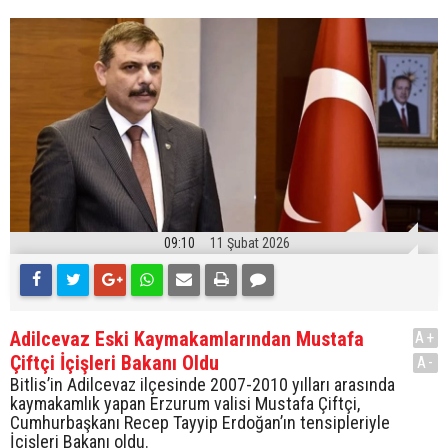
09:10
11 Şubat 2026
Adilcevaz Eski Kaymakamlarından Mustafa
A+
Çiftçi İçişleri Bakanı Oldu
A-
Bitlis’in Adilcevaz ilçesinde 2007-2010 yılları arasında
kaymakamlık yapan Erzurum valisi Mustafa Çiftçi,
Cumhurbaşkanı Recep Tayyip Erdoğan’ın tensipleriyle
İçişleri Bakanı oldu.