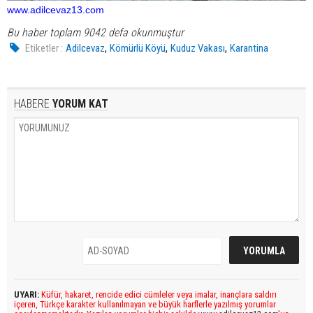
www.adilcevaz13.com
Bu haber toplam 9042 defa okunmuştur
,
,
,
Etiketler :
Adilcevaz
Kömürlü Köyü
Kuduz Vakası
Karantina
HABERE
YORUM KAT
UYARI:
Küfür, hakaret, rencide edici cümleler veya imalar, inançlara saldırı
içeren, Türkçe karakter kullanılmayan ve büyük harflerle yazılmış yorumlar