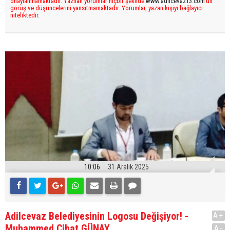
onaylanmamaktadır. Yazılan yorumlar hiçbir şekilde
www.adilcevaz13.com
’un
görüş ve düşüncelerini yansıtmamaktadır. Yorumlar, yazan kişiyi bağlayıcı
niteliktedir.
10:06
31 Aralık 2025
Adilcevaz Belediyesinin Logosu Değişiyor! -
A+
Muhammed Cihat GÜNAY
A-