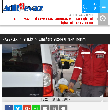
Bitlis
18 
°C
02
ADİLCEVAZ / 09:10
AK
ADILCEVAZ ESKI KAYMAKAMLARINDAN MUSTAFA ÇIFTÇI
DI
İÇIŞLERI BAKANI OLDU
Esnaflara Yüzde 8 Yakıt İndirimi
HABERLER
BİTLİS
13:25
28 Mart 2017