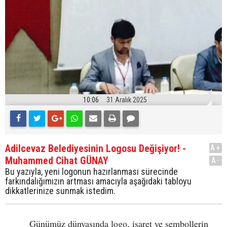
10:06
31 Aralık 2025
Adilcevaz Belediyesinin Logosu Değişiyor! -
A+
Muhammed Cihat GÜNAY
A-
Bu yazıyla, yeni logonun hazırlanması sürecinde
farkındalığımızın artması amacıyla aşağıdaki tabloyu
dikkatlerinize sunmak istedim.
Günümüz dünyasında logo, işaret ve sembollerin