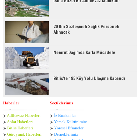
Daha Güzel Bir Adilcevaz Mümkün!
20 Bin Sözleşmeli Sağlık Personeli
Alınacak
Nemrut Dağı'nda Karla Mücadele
Bitlis'te 185 Köy Yolu Ulaşıma Kapandı
Haberler
Seçtiklerimiz
Adilcevaz Haberleri
İz Bırakanlar
Ahlat Haberle
ri
Yemek Kültürümüz
Bitlis Haberleri
Yöresel Efsaneler
Güroymak Haberleri
Derneklerimiz