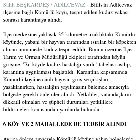
Salih BEŞKARDEŞ / ADİLCEVAZ
- Bitlis'in Adilcevaz
ilçesine bağlı Kömürlü köyü, tespit edilen kuduz vakası
sonrası karantinaya alındı.
İlçe merkezine yaklaşık 35 kilometre uzaklıktaki Kömürlü
köyünde, yabani bir hayvan tarafından ısırılan bir köpekten
alınan numunede kuduz tespit edildi. Bunun üzerine İlçe
Tarım ve Orman Müdürlüğü ekipleri tarafından köyün
girişine, 'Bu köyde kuduz hastalığı vardır' tabelası asılıp,
karantina uygulaması başlatıldı. Karantina kapsamında
Kömürlü köyüne canlı hayvan giriş ve çıkışları
yasaklanırken, hastalığın yayılmasını önlemek amacıyla
bölgede gerekli önlemler alındı. Yetkililer, vatandaşların
dikkatli olmaları ve şüpheli durumları yetkililere
bildirmeleri konusunda uyarılarda bulundu.
6 KÖY VE 2 MAHALLEDE DE TEDBİR ALINDI
Ayrıca önlem amacıyla Kömürlü köyüne yakın bölgelerde