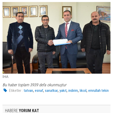
İHA
Bu haber toplam 3939 defa okunmuştur
,
,
,
,
,
,
Etiketler :
tatvan
esnaf
sanatkar
yakıt
indirim
lıkoil
emrullah tekin
HABERE
YORUM KAT