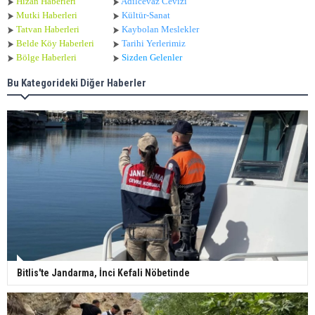
Hizan Haberleri
Adilcevaz Cevizi
Mutki Haberleri
Kültür-Sanat
Tatvan Haberleri
Kaybolan Meslekler
Belde Köy Haberleri
Tarihi Yerlerimiz
Bölge Haberleri
Sizden Gelenler
Bu Kategorideki Diğer Haberler
Bitlis'te Jandarma, İnci Kefali Nöbetinde