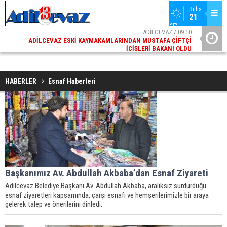
Bitlis
21 
°C
02
ADİLCEVAZ / 09:10
AK
ADILCEVAZ ESKI KAYMAKAMLARINDAN MUSTAFA ÇIFTÇI
DI
İÇIŞLERI BAKANI OLDU
HABERLER
Esnaf Haberleri
Başkanımız Av. Abdullah Akbaba’dan Esnaf Ziyareti
Adilcevaz Belediye Başkanı Av. Abdullah Akbaba, aralıksız sürdürdüğü
esnaf ziyaretleri kapsamında, çarşı esnafı ve hemşerilerimizle bir araya
gelerek talep ve önerilerini dinledi.