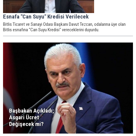
Esnafa "Can Suyu" Kredisi Verilecek
​Bitlis Ticaret ve Sanayi Odası Başkanı Davut Tezcan, odalarına üye olan
Bitlis esnafına "Can Suyu Kredisi" vereceklerini duyurdu.
Başbakan Açıkladı;
Asgari Ücret
Değişecek mi?