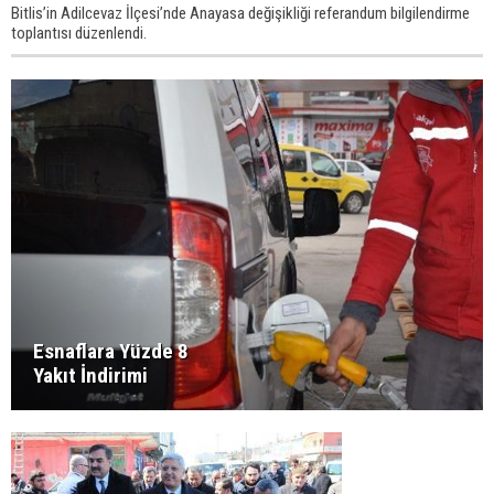
Bitlis’in Adilcevaz İlçesi’nde Anayasa değişikliği referandum bilgilendirme
toplantısı düzenlendi.
Esnaflara Yüzde 8
Yakıt İndirimi