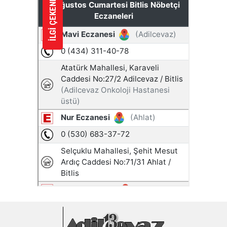
İLGİ ÇEKENLER