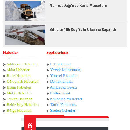
Nemrut Dağı'nda Karla Mücadele
Bitlis'te 185 Köy Yolu Ulaşıma Kapandı
Haberler
Seçtiklerimiz
Adilcevaz Haberleri
İz Bırakanlar
Ahlat Haberle
ri
Yemek Kültürümüz
Bitlis Haberleri
Yöresel Efsaneler
Güroymak Haberleri
Derneklerimiz
Hizan Haberleri
Adilcevaz Cevizi
Mutki Haberleri
Kültür-Sanat
Tatvan Haberleri
Kaybolan Meslekler
Belde Köy Haberleri
Tarihi Yerlerimiz
Bölge Haberleri
Sizden Gelenler