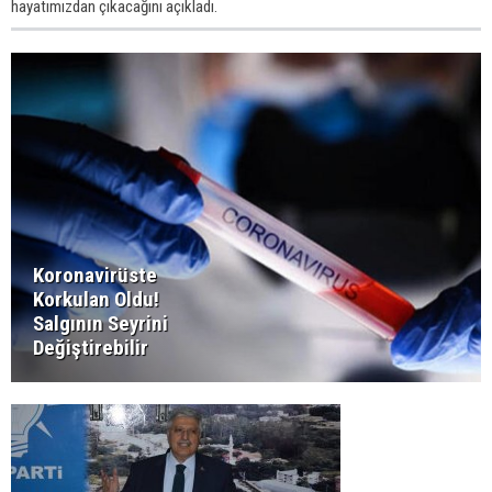
hayatımızdan çıkacağını açıkladı.
Koronavirüste
Korkulan Oldu!
Salgının Seyrini
Değiştirebilir