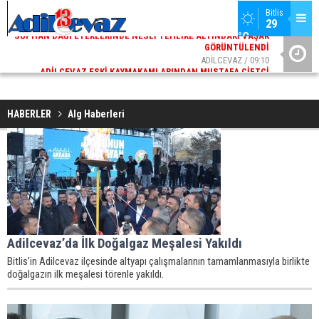
Bitlis
29 
°C
02
ADİLCEVAZ / 09:10
AK
ADILCEVAZ ESKI KAYMAKAMLARINDAN MUSTAFA ÇIFTÇI
DI
İÇIŞLERI BAKANI OLDU
HABERLER
Alg Haberleri
Adilcevaz’da İlk Doğalgaz Meşalesi Yakıldı
Bitlis’in Adilcevaz ilçesinde altyapı çalışmalarının tamamlanmasıyla birlikte
doğalgazın ilk meşalesi törenle yakıldı.