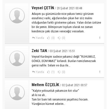
Veysel ÇETİN
/ 20 Şubat 2021 00:48
Adaşım şu günümüzde nice yakası temiz görünen
esnafımız varki, ağızlarından çıkan her söz malını
olduğundan farklı gösterme çabası. Yalan dolan üstüne
bir de yemin. Bilmiyorum toplum olarak ne zaman
kendimize çeki düzen vereceğiz vesselam.
Yanıtla
(0)
(0)
Zeki TAN
/ 03 Şubat 2021 15:51
Veysel Kardeşim sadece yakamız değil "RUHUMUZ,
GÖNÜL DÜNYAMIZ" kirlendi. Bunları temizlemezsek
gerisi nafile. Selam ve dua ile...
Yanıtla
(1)
(0)
Meltem ÖZÇELİK
/ 02 Şubat 2021 00:57
"Kalpte yoksunluk yakamızın kiri olur"
ah ki ne ah..
Tam bir bam teli seramonisi yaşattınız hocam.
Yüreğinize hürmet ederim..