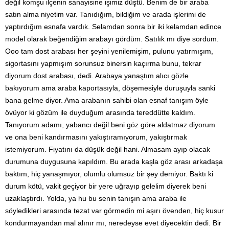
değil komşu ilçenin sanayisine işimiz düştü. Benim de bir araba
satın alma niyetim var. Tanıdığım, bildiğim ve arada işlerimi de
yaptırdığım esnafa vardık. Selamdan sonra bir iki kelamdan edince
model olarak beğendiğim arabayı gördüm. Satılık mı diye sordum.
Ooo tam dost arabası her şeyini yenilemişim, pulunu yatırmışım,
sigortasını yapmışım sorunsuz binersin kaçırma bunu, tekrar
diyorum dost arabası, dedi. Arabaya yanaştım alıcı gözle
bakıyorum ama araba kaportasıyla, döşemesiyle duruşuyla sanki
bana gelme diyor. Ama arabanın sahibi olan esnaf tanışım öyle
övüyor ki gözüm ile duyduğum arasında tereddütte kaldım.
Tanıyorum adamı, yabancı değil beni göz göre aldatmaz diyorum
ve ona beni kandırmasını yakıştıramıyorum, yakıştırmak
istemiyorum. Fiyatını da düşük değil hani. Almasam ayıp olacak
durumuna duygusuna kapıldım. Bu arada kaşla göz arası arkadaşa
baktım, hiç yanaşmıyor, olumlu olumsuz bir şey demiyor. Baktı ki
durum kötü, vakit geçiyor bir yere uğrayıp gelelim diyerek beni
uzaklaştırdı. Yolda, ya hu bu senin tanışın ama araba ile
söyledikleri arasında tezat var görmedin mi aşırı övenden, hiç kusur
kondurmayandan mal alınır mı, neredeyse evet diyecektin dedi. Bir