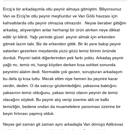
Erciş’e bir arkadaşımla otlu peynir almaya gitmiştim. Biliyorsunuz
Van ve Erciş'te otlu peynir meşhurdur ve Van Gölü havzası için
kahvaltılarda otlu peynir olmazsa olmazıdır. Neyse beraber gittiğim
arkadaş, alış
verişten anlar herhangi bir ürün alırken neye dikkat
edilir iyi bilirdi. Yağı yerinde güzel peynir almak için erkenden
gitmek lazım tabi. Biz de erkenden gittik. Bir iki yere bakıp peynir
satanları gezerken meydanda yüzü gözü temiz birinin önünde
durduk. Peyniri tattık diğerlerinden pek farkı yoktu. Arkadaş peynir
yağlı mı, temiz mi, hangi köyden derken kısa sohbet sonunda
peynirini alalım dedi. Normalde çok gezen, soruşturan arkadaşım
bu defa işi kısa tuttu. Merak ettim niye hemen bu peynire karar
verdin, dedim. O da satıcıyı gözlemlediğini, yakasına baktığını
yakasının temiz olduğunu, yakası temiz olanın peyniri de temiz
olacağını söyledi. Bu peynir alış verişi üzerine akli ve kalbi
temizliğin, bedene ondan da muamelelere yansıması üzerine bir
beyin fırtınası yapmış olduk.
Neyse gel zaman git zaman aynı arkadaşla Van dönüşü Adilcevaz