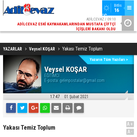
Bitlis
16 
°C
02
ADİLCEVAZ / 09:10
AK
ADILCEVAZ ESKI KAYMAKAMLARINDAN MUSTAFA ÇIFTÇI
DI
İÇIŞLERI BAKANI OLDU
Yakası Temiz Toplum
YAZARLAR
Veysel KOŞAR
Yazarın Tüm Yazıları >
Veysel KOŞAR
EĞİTİMCİ
E-posta:
gelenpostalar@gmail.com
17:47
01 Şubat 2021
A+
Yakası Temiz Toplum
A-