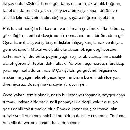
iki şey daha söyledi. Ben o gün tanış olmanın, akrabalık bağının,
tabelasında en usta yazsa bile yazsa bir kişiyi esnaf, dürüst ve
ahlâklı kılmada yeterli olmadığını yaşayarak öğrenmiş oldum.
Pek haz etmediğim bir kavram var “ fırsata çevirmek”. Sanki bu aç
gözlülüğün, menfaat devşirmenin, nemalanmanın bir ön adımı gibi.
Oysa ticaret, alış veriş, beşeri ilişkiler ihtiyaç karşılamak ve ihtiyaç
görmek içindir. Makul ve ölçülü olarak ezmek için değil beraber
kalkınmak içindir. Sütü, peyniri yağını ayırarak satmayı imansızlık
olarak gören bir toplumduk hâlbuki. Ya okumuşumuzda, mürekkep
yalamışımızda durum nasıl? Çok şükür, görgüsünü, bilgisini ve
makamını yağını alarak pazarlayanlar bizim bu ehli tahsilde yok,
diyemiyoruz. Dost işi nakaratıyla yürüyor işler.
Oysa yakası temiz olmak, nezih bir insaniyet taşımak, saygıyı esas
tutmak, ihtiyaç gidermek, zelil pespayelikle değil, vakur duruşla
gözü gönlü tok tutmakla olur. Emekle kazanılmış sermaye, alın
teriyle yenilen ekmek sahibini ne oldum delisine çevirmez. Topluma
hasetlik de vermez, insanı hasit de kılmaz.