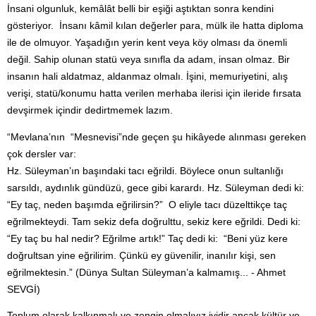
İnsani olgunluk, kemâlât belli bir eşiği aştıktan sonra kendini
gösteriyor. İnsanı kâmil kılan değerler para, mülk ile hatta diploma
ile de olmuyor. Yaşadığın yerin kent veya köy olması da önemli
değil. Sahip olunan statü veya sınıfla da adam, insan olmaz. Bir
insanın hali aldatmaz, aldanmaz olmalı. İşini, memuriyetini, alış
verişi, statü/konumu hatta verilen merhaba ilerisi için ileride fırsata
devşirmek içindir dedirtmemek lazım.
“Mevlana’nın “Mesnevisi”nde geçen şu hikâyede alınması gereken
çok dersler var:
Hz. Süleyman’ın başındaki tacı eğrildi. Böylece onun sultanlığı
sarsıldı, aydınlık gündüzü, gece gibi karardı. Hz. Süleyman dedi ki:
“Ey taç, neden başımda eğrilirsin?” O eliyle tacı düzelttikçe taç
eğrilmekteydi. Tam sekiz defa doğrulttu, sekiz kere eğrildi. Dedi ki:
“Ey taç bu hal nedir? Eğrilme artık!” Taç dedi ki: “Beni yüz kere
doğrultsan yine eğrilirim. Çünkü ey güvenilir, inanılır kişi, sen
eğrilmektesin.” (
Dünya Sultan Süleyman’a kalmamış... - Ahmet
SEVGİ
)
Toplum olarak k
alkınmalı ve zengin olmalıyız iyidir ancak kültür ve