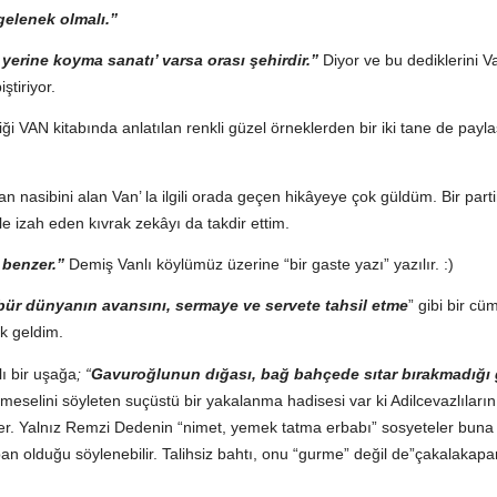
 gelenek olmalı.”
yerine koyma sanatı’ varsa orası şehirdir.”
Diyor ve bu dediklerini Va
ştiriyor.
i VAN kitabında anlatılan renkli güzel örneklerden bir iki tane de payl
an nasibini alan Van’ la ilgili orada geçen hikâyeye çok güldüm. Bir parti
kle izah eden kıvrak zekâyı da takdir ettim.
 benzer.”
Demiş Vanlı köylümüz üzerine “bir gaste yazı” yazılır. :)
ür dünyanın avansını, sermaye ve servete tahsil etme
” gibi bir cüm
nk geldim.
ı bir uşağa
; “
Gavuroğlunun dığası, bağ bahçede sıtar bırakmadığı 
 meselini söyleten suçüstü bir yakalanma hadisesi var ki Adilcevazlıları
er. Yalnız Remzi Dedenin “nimet, yemek tatma erbabı” sosyeteler buna
apan olduğu söylenebilir. Talihsiz bahtı, onu “gurme” değil de”çakalakapa