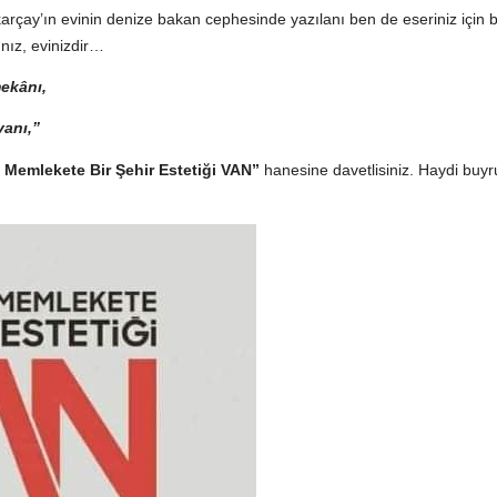
Akarçay’ın evinin denize bakan cephesinde yazılanı ben de eseriniz için b
ınız, evinizdir…
mekânı,
vanı,”
Memlekete Bir Şehir Estetiği VAN”
hanesine davetlisiniz. Haydi buy