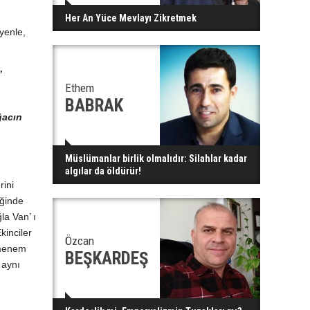
Her An Yüce Mevlayı Zikretmek
yenle,
”
Ethem
BABRAK
ğacın
Müslümanlar birlik olmalıdır: Silahlar kadar
algılar da öldürür!
rini
iğinde
la Van’ ı
kinciler
Özcan
 menem
BEŞKARDEŞ
aynı