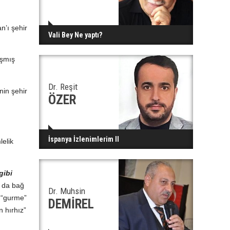
n’ı şehir
Vali Bey Ne yaptı?
aşmış
Dr. Reşit
nin şehir
ÖZER
İspanya İzlenimlerim II
lelik
gibi
n da bağ
Dr. Muhsin
 “gurme”
DEMİREL
n hırhız”