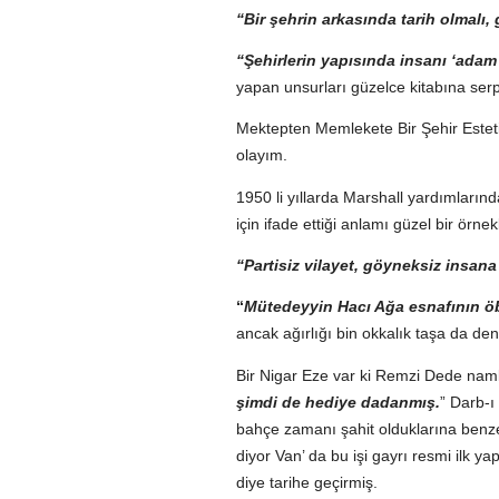
“Bir şehrin arkasında tarih olmalı,
“Şehirlerin yapısında insanı ‘adam 
yapan unsurları güzelce kitabına serpi
Mektepten Memlekete Bir Şehir Estetiğ
olayım.
1950 li yıllarda Marshall yardımlarınd
için ifade ettiği anlamı güzel bir örne
“Partisiz vilayet, göyneksiz insana
“
Mütedeyyin Hacı Ağa esnafının öb
ancak ağırlığı bin okkalık taşa da de
Bir Nigar Eze var ki Remzi Dede naml
şimdi de hediye dadanmış.
” Darb-ı
bahçe zamanı şahit olduklarına benz
diyor Van’ da bu işi gayrı resmi ilk y
diye tarihe geçirmiş.