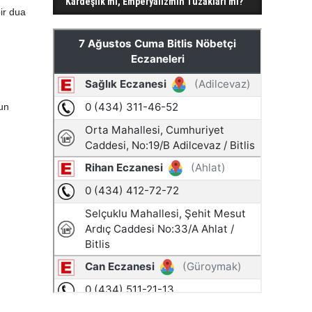
Kardeşlik mi, Emperyalizmin Tuzakları mı?
ir dua
run