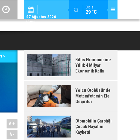
ADİLCEVAZ / 12:
Bitlis
29 °C
ADILCEVAZ'DA KUDUZ VAKASI TESPIT EDILEN KÖY, KARANTINAYA ALIN
07 Ağustos 2026
Cuma
ı >
Bitlis Ekonomisine
Yıllık 4 Milyar
Ekonomik Katkı
Yolcu Otobüsünde
Metamfetamin Ele
Geçirildi
Otomobilin Çarptığı
A+
Çocuk Hayatını
Kaybetti
A-