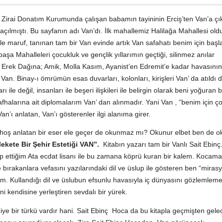
tir. Zirai Donatım Kurumunda çalışan babamın tayininin Erciş’ten Van’a ç
açılmıştı. Bu sayfanın adı Van’dı. İlk mahallemiz Halilağa Mahallesi old
le maruf, tanınan tam bir Van evinde artık Van safahatı benim için baş
paşa Mahalleleri çocukluk ve gençlik yıllarımın geçtiği, silinmez anılar
en Erek Dağına; Amik, Molla Kasım, Ayanist’en Edremit’e kadar havasının
 Van. Binay-ı ömrümün esas duvarları, kolonları, kirişleri Van’ da atıldı
ile değil, insanları ile beşeri ilişkileri ile belirgin olarak beni yoğuran b
fhalarına ait diplomalarım Van’ dan alınmadır. Yani Van , “benim için ç
an’ı anlatan, Van’ı gösterenler ilgi alanıma girer.
 hoş anlatan bir eser ele geçer de okunmaz mı? Okunur elbet ben de 
kete Bir Şehir Estetiği VAN”.
Kitabın yazarı tam bir Vanlı Sait Ebinç
p ettiğim Ata ecdat lisanı ile bu zamana köprü kuran bir kalem. Kocama
bırakanlara vefasını yazılarındaki dil ve üslup ile gösteren ben “mirasy
m. Kullandığı dil ve üslubun efsunlu havasıyla iç dünyasını gözlemlem
ni kendisine yerleştiren sevdalı bir yürek.
diye bir türkü vardır hani. Sait Ebinç Hoca da bu kitapla geçmişten gel