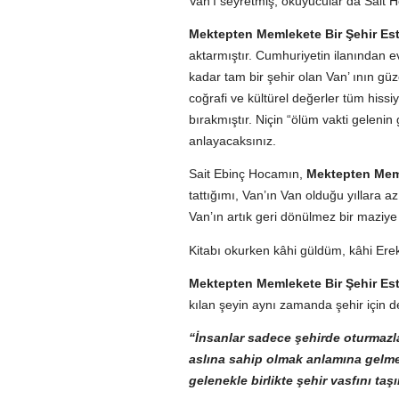
Van’ı seyretmiş, okuyucular da Sait 
Mektepten Memlekete Bir Şehir Est
aktarmıştır. Cumhuriyetin ilanından e
kadar tam bir şehir olan Van’ ının güze
coğrafi ve kültürel değerler tüm hissi
bırakmıştır. Niçin “ölüm vakti gelenin
anlayacaksınız.
Sait Ebinç Hocamın,
Mektepten Meml
tattığımı, Van’ın Van olduğu yıllara 
Van’ın artık geri dönülmez bir maziye 
Kitabı okurken kâhi güldüm, kâhi Erek
Mektepten Memlekete Bir Şehir Es
kılan şeyin aynı zamanda şehir için d
“İnsanlar sadece şehirde oturmazla
aslına sahip olmak anlamına gelmez.
gelenekle birlikte şehir vasfını taşır