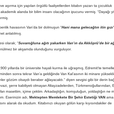
 aşırma için yapılan örgütlü faaliyetlerden kitabın yazarı ta çocukluk
ak akademik alanda bir bilim insanı olacağının ipucunu vermiş. “Dayağı yi
ermiş.
kobenlik havasının Van’da bir dolmuşun “
Hani mana gelecağtın itin gızı
et anlatılmış.
si olarak; “
Suvaroğluna ağıtı yakarken Van’ın da Akköprü’de bir a
dönülmez bir akşamda olunduğunu vurguluyor.
900 yıllarda bir üniversite hayali kurma ile uğraşmış, Edremit’te temelle
minden sonra tekrar Van’a geldiğinde Van Kal’asının iki minare yüksekl
ler gözüm olsaydı beraber ağlayacaktı.” diyen sevgisi gibi bir derin bağ
zi, şerre kabiliyeti olmayan Altayzadelerden, Türkmenoğullarından, E
i Van masettim, içime çektim. Arkadaşlığın, komşuluğun, yoldaşlığın ne
üm. Eserinizin adı,
Mektepten Memlekete Bir Şehir Estetiği VAN
ama 
sını alarak da okudum. Kitabınızı okuyan gölün karşı kıyısındakiler de