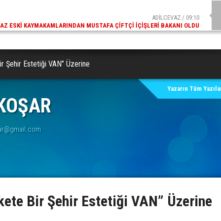
ADİLCEVAZ / 09:10
AZ ESKI KAYMAKAMLARINDAN MUSTAFA ÇIFTÇI İÇIŞLERI BAKANI OLDU
 Şehir Estetiği VAN” Üzerine
Yazarın Tüm Yazılar
 KOŞAR
lar@gmail.com
te Bir Şehir Estetiği VAN” Üzerine