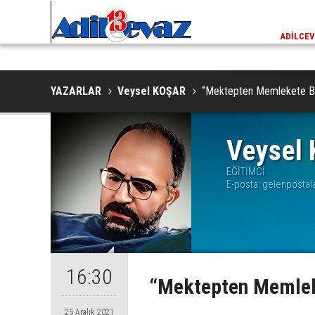
ADİLCEVAZ / 13:02
EKLERINDE NESLI TEHLIKE ALTINDAKI VAŞAK GÖRÜNTÜLENDI
ADILCEV
YAZARLAR
Veysel KOŞAR
“Mektepten Memlekete Bir
Veysel
EĞİTİMCİ
E-posta:
gelenposta
16:30
“Mektepten Memleke
25 Aralık 2021