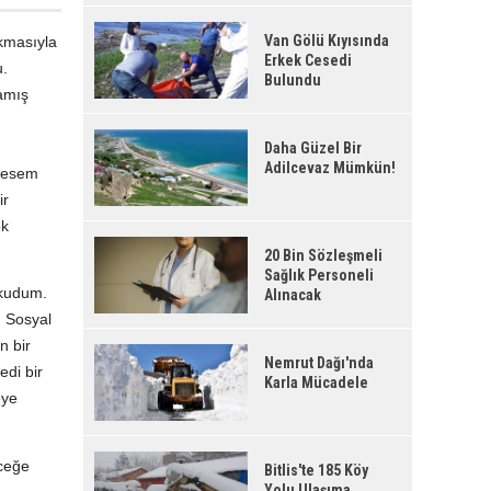
Van Gölü Kıyısında
ıkmasıyla
Erkek Cesedi
u.
Bulundu
lamış
Daha Güzel Bir
Adilcevaz Mümkün!
 desem
ir
ok
20 Bin Sözleşmeli
Sağlık Personeli
okudum.
Alınacak
. Sosyal
n bir
Nemrut Dağı'nda
edi bir
Karla Mücadele
eye
eceğe
Bitlis'te 185 Köy
Yolu Ulaşıma