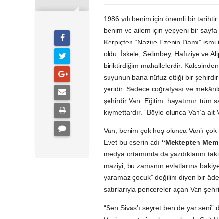
1986 yılı benim için önemli bir tarih
benim ve ailem için yepyeni bir sayfa 
Kerpiçten “Nazire Ezenin Damı” ismi i
oldu. İskele, Selimbey, Hafıziye ve Ali
biriktirdiğim mahallelerdir. Kalesind
suyunun bana nüfuz ettiği bir şehirdir
yeridir. Sadece coğrafyası ve mekânları 
şehirdir Van. Eğitim hayatımın tüm sa
kıymettardır.” Böyle olunca Van’a ait V
Van, benim çok hoş olunca Van’ı çok
Evet bu eserin adı
“Mektepten Memle
medya ortamında da yazdıklarını taki
maziyi, bu zamanın evlatlarına bakiye 
yaramaz çocuk” değilim diyen bir âde
satırlarıyla pencereler açan Van şehri
“Sen Sivas’ı seyret ben de yar seni” 