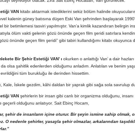
Hocayı seyrediyor olacak. Zira Sait Ebinç Hocadan, Van görünecek.
etiği VAN
kitabı aktarmak istediklerini sekiz bölüm halinde okuyucuları
vvel kalenin güney batısına düşen Eski Van şehrinden başlayarak 1990’ l
l bir betimlemesi tasviri yapılmıştır. Van’a kimlik kazandıran belirgin ins
yatıyla ölüm vakti gelenin gözü önünde geçen film şeridi satırlara kendin
 gözü önünde geçen film şeridi” gibi tabiri kullandığımı kitabı okuyunca d
ekete Bir Şehir Estetiği VAN' ı
okurken o anlattığı Van’ a dair hazları
az da olsa şahitlik edenlerden olduğumu anladım. Anlatılan ve benim ya
evrildiğini tüm burukluğu ile derinden hissettim.
, Kale, İskele gezdim, kâhi daldan bir yaprak gibi sağa sola savrulup 
tetiği VAN
şehirlerin bir insan gibi canlı bir organizma olduğunu, insanı
e geçerli olduğunu anlatıyor. Sait Ebinç Hocam,
r, şehir de insanların içine oturur. Bir şeyin ismine sahip olmak, 
 O nedenle şehirler, yasayla şehir olmazlar, arkalarından taşıdıkl
lar.”