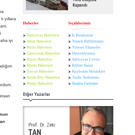
Kapandı
na
ı yıllara
Haberler
Seçtiklerimiz
ani,
i
Adilcevaz Haberleri
İz Bırakanlar
aha iyi
Ahlat Haberle
ri
Yemek Kültürümüz
Bitlis Haberleri
Yöresel Efsaneler
Güroymak Haberleri
Derneklerimiz
Hizan Haberleri
Adilcevaz Cevizi
Mutki Haberleri
Kültür-Sanat
şadığım
Tatvan Haberleri
Kaybolan Meslekler
Belde Köy Haberleri
Tarihi Yerlerimiz
Bölge Haberleri
Sizden Gelenler
durdum.
Diğer Yazarlar
 insan
onun
arı
Prof. Dr. Zeki
TAN