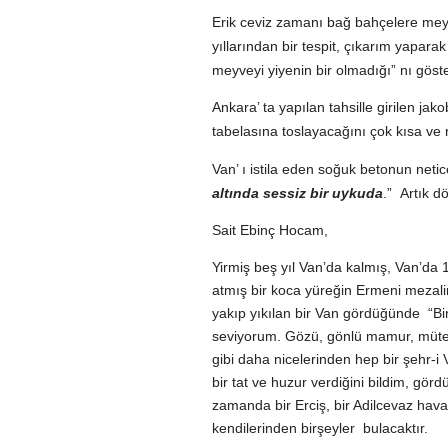
Erik ceviz zamanı bağ bahçelere meyve
yıllarından bir tespit, çıkarım yapar
meyveyi yiyenin bir olmadığı” nı göst
Ankara’ ta yapılan tahsille girilen ja
tabelasına toslayacağını çok kısa ve n
Van’ ı istila eden soğuk betonun netice
altında sessiz bir uykuda
.” Artık 
Sait Ebinç Hocam,
Yirmiş beş yıl Van’da kalmış, Van’da 1
atmış bir koca yüreğin Ermeni mezali
yakıp yıkılan bir Van gördüğünde “Bin
seviyorum. Gözü, gönlü mamur, müteva
gibi daha nicelerinden hep bir şehr-
bir tat ve huzur verdiğini bildim, görd
zamanda bir Erciş, bir Adilcevaz hava
kendilerinden birşeyler bulacaktır.