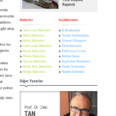
dı.
Kapandı
ğumda
larımızda
Haberler
Seçtiklerimiz
bilirim,
gibi akıp
Adilcevaz Haberleri
İz Bırakanlar
Ahlat Haberle
ri
Yemek Kültürümüz
Bitlis Haberleri
Yöresel Efsaneler
lnız bu
Güroymak Haberleri
Derneklerimiz
şlerim
Hizan Haberleri
Adilcevaz Cevizi
Mutki Haberleri
Kültür-Sanat
Tatvan Haberleri
Kaybolan Meslekler
yakta
Belde Köy Haberleri
Tarihi Yerlerimiz
an bu
Bölge Haberleri
Sizden Gelenler
am tarzı
Diğer Yazarlar
ak
i yoktur.
ağı olan,
Prof. Dr. Zeki
TAN