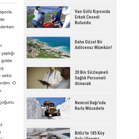
Van Gölü Kıyısında
sporla
Erkek Cesedi
ede
Bulundu
 ederken
Daha Güzel Bir
n
Adilcevaz Mümkün!
 yaptığı
r golde
uş
20 Bin Sözleşmeli
 sekiz
Sağlık Personeli
erdim. O
Alınacak
m.
 çoğunu
Nemrut Dağı'nda
Karla Mücadele
.
iz
n
Bitlis'te 185 Köy
Yolu Ulaşıma