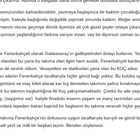
 çıkarırdı. Aslında o kavgalar daha sonra genelde dostlukla sonuçlanır
 sonucundan bahsedecektim, yazmaya başlayınca bir baktım çocuklu
rmişim, haleyle başlığında değişiklik yapmak zorunda kaldım. Meğer anı
manım olursa geçmişe dönük ilçemize ait çok güzel şeyler ortaya çıkara
ıyorsun yaşlandığının farkına varıyor insan, vay be diyorsun zaman su 
 Fenerbahçeli olarak Galatasaray’ın galibiyetinden dolayı kutlarım. Ya
 olandan bu yana bu takıma olan ilgim hem azaldı, Fenerbahçeli karde
ne de sevinir oldum. Vesayetten ve statikodan yana olan bu KOÇ ailesi
 ailenin Fenerbahçe taraftarıyla hiçbir gönül bağı yoktur. Bu kulübü a
 tişörtünü ve maç bileti alarak kar kış demeden takımını yalnız bırakmay
lık bu takımın başkanlığına Ali Koç yakışmamaktadır. Çünkü bu aile yaş
ş, (saygımız var) haliyle Anadolu insanın yaşam ve inanç tarzından uz
, onlara tepeden bakan kaprisli bir başkanın bu takıma verecek hiçbir şey
 Bu takıma Fenerbahçe’nin dokusuna uygun taraftarıyla barışık ve gönül b
tli yerli ve milli bir başkan lazım. Benden söylemesi.