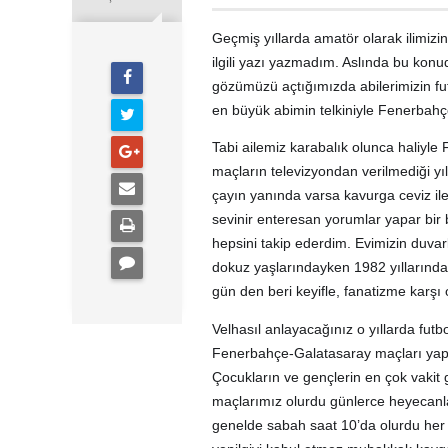
Geçmiş yıllarda amatör olarak ilimiz
ilgili yazı yazmadım. Aslında bu kon
gözümüzü açtığımızda abilerimizin futb
en büyük abimin telkiniyle Fenerbahç
Tabi ailemiz karabalık olunca haliyle
maçların televizyondan verilmediği yıl
çayın yanında varsa kavurga ceviz ile 
sevinir enteresan yorumlar yapar bir 
hepsini takip ederdim. Evimizin duva
dokuz yaşlarındayken 1982 yıllarınd
gün den beri keyifle, fanatizme karşı
Velhasıl anlayacağınız o yıllarda f
Fenerbahçe-Galatasaray maçları yapar
Çocukların ve gençlerin en çok vakit g
maçlarımız olurdu günlerce heyecanla
genelde sabah saat 10’da olurdu her