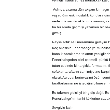
yenilgiyi kabul etmez muhakkak kavga
Aslında yazıma dün akşam ki maçın
yaşadığım eski nostaljik konulara gi
nede çok yazılacaklarımız varmış, za
ha bu arada geçmişi yazarken bir bak
gitmiş…
Neyse artık Asıl meramıma geleyim Bir
Koç ailesinin Fenerbahçe’ye musallat
bana kızacak ama takımın yenilgileri
Fenerbahçeden elini çekmeli, çünkü bu
tutan cebinde ki harçlıkla formasını,
cefakar taraftarın samimiyetine karşı
olarak Avrupai burjuvazimi özümsemi
taraftarlarının ne istediğini bilmeyen
Bu takımın gidişi iyi bir gidiş değil.
Fenerbahçe’nin tarihi köklerine sadaka
Sevgiyle kalın.