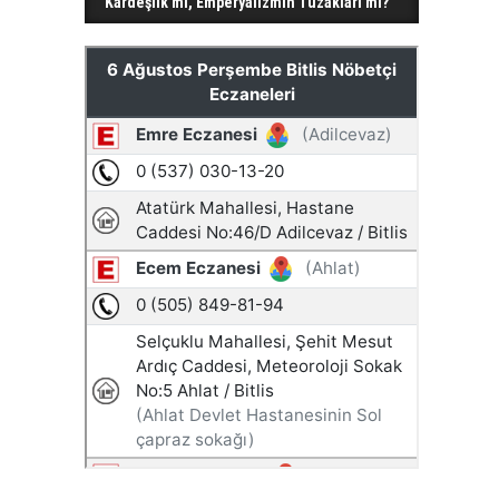
Kardeşlik mi, Emperyalizmin Tuzakları mı?