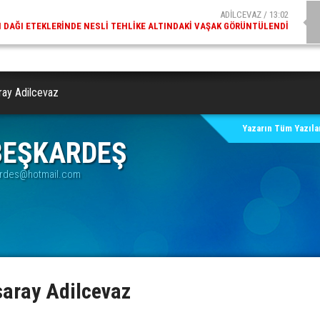
ADİLCEVAZ / 09:10
AZ ESKI KAYMAKAMLARINDAN MUSTAFA ÇIFTÇI İÇIŞLERI BAKANI OLDU
ray Adilcevaz
Yazarın Tüm Yazılar
BEŞKARDEŞ
rdes@hotmail.com
aray Adilcevaz