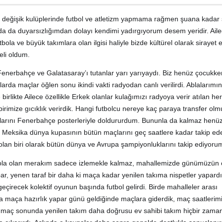
in değişik kulüplerinde futbol ve atletizm yapmama rağmen şuana kadar 
uda da duyarsızlığımdan dolayı kendimi yadırgıyorum desem yeridir. Ail
ola ve büyük takımlara olan ilgisi haliyle bizde kültürel olarak sirayet
eli oldum.
 Fenerbahçe ve Galatasaray’ı tutanlar yarı yarıyaydı. Biz henüz çocukke
larda maçlar öğlen sonu ikindi vakti radyodan canlı verilirdi. Ablalarımın
birlikte Ailece özellikle Erkek olanlar kulağımızı radyoya verir atılan he
birimize gıcıklık verirdik. Hangi futbolcu nereye kaç paraya transfer olm
rlarını Fenerbahçe posterleriyle doldururdum. Bununla da kalmaz henüz
a Meksika dünya kupasının bütün maçlarını geç saatlere kadar takip ed
 olan biri olarak bütün dünya ve Avrupa şampiyonluklarını takip ediyoru
utbola olan merakım sadece izlemekle kalmaz, mahallemizde günümüzün
, yenen taraf bir daha ki maça kadar yenilen takıma nispetler yapardı
eçirecek kolektif oyunun başında futbol gelirdi. Birde mahalleler arası
 maça hazırlık yapar günü geldiğinde maçlara giderdik, maç saatlerim
 maç sonunda yenilen takım daha doğrusu ev sahibi takım hiçbir zama