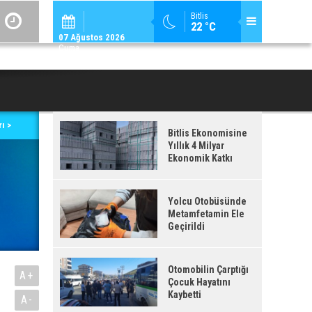
ADİLCEVAZ / 12:
Bitlis
22 °C
ADILCEVAZ'DA KUDUZ VAKASI TESPIT EDILEN KÖY, KARANTINAYA ALIN
07 Ağustos 2026
Cuma
ı >
Bitlis Ekonomisine
Yıllık 4 Milyar
Ekonomik Katkı
Yolcu Otobüsünde
Metamfetamin Ele
Geçirildi
Otomobilin Çarptığı
A+
Çocuk Hayatını
Kaybetti
A-