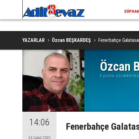
ADILCEV
YAZARLAR
Özcan BEŞKARDEŞ
Fenerbahçe Galatasa
Özcan 
E-posta:
ozcanbeska
14:06
Fenerbahçe Galatas
24 Şubat 2020