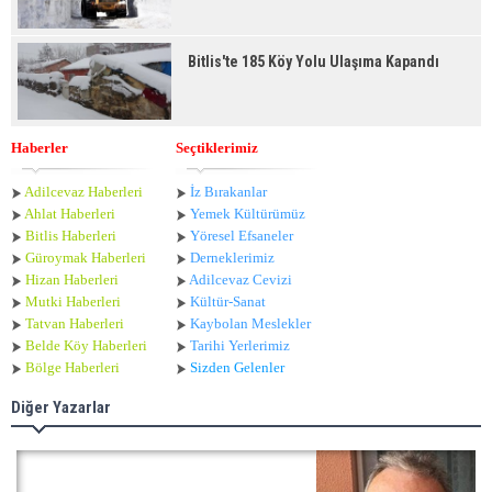
Bitlis'te 185 Köy Yolu Ulaşıma Kapandı
Haberler
Seçtiklerimiz
Adilcevaz Haberleri
İz Bırakanlar
Ahlat Haberle
ri
Yemek Kültürümüz
Bitlis Haberleri
Yöresel Efsaneler
Güroymak Haberleri
Derneklerimiz
Hizan Haberleri
Adilcevaz Cevizi
Mutki Haberleri
Kültür-Sanat
Tatvan Haberleri
Kaybolan Meslekler
Belde Köy Haberleri
Tarihi Yerlerimiz
Bölge Haberleri
Sizden Gelenler
Diğer Yazarlar