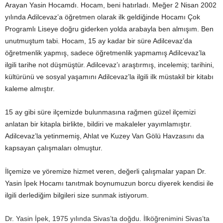
Arayan Yasin Hocamdı. Hocam, beni hatırladı. Meğer 2 Nisan 2002
yılında Adilcevaz’a öğretmen olarak ilk geldiğinde Hocamı Çok
Programlı Liseye doğru giderken yolda arabayla ben almışım. Ben
unutmuştum tabi. Hocam, 15 ay kadar bir süre Adilcevaz’da
öğretmenlik yapmış, sadece öğretmenlik yapmamış Adilcevaz’la
ilgili tarihe not düşmüştür. Adilcevaz’ı araştırmış, incelemiş; tarihini,
kültürünü ve sosyal yaşamını Adilcevaz’la ilgili ilk müstakil bir kitabı
kaleme almıştır.
15 ay gibi süre ilçemizde bulunmasına rağmen güzel ilçemizi
anlatan bir kitapla birlikte, bildiri ve makaleler yayımlamıştır.
Adilcevaz’la yetinmemiş, Ahlat ve Kuzey Van Gölü Havzasını da
kapsayan çalışmaları olmuştur.
İlçemize ve yöremize hizmet veren, değerli çalışmalar yapan Dr.
Yasin İpek Hocamı tanıtmak boynumuzun borcu diyerek kendisi ile
ilgili derlediğim bilgileri size sunmak istiyorum.
Dr. Yasin İpek, 1975 yılında Sivas’ta doğdu. İlköğrenimini Sivas’ta