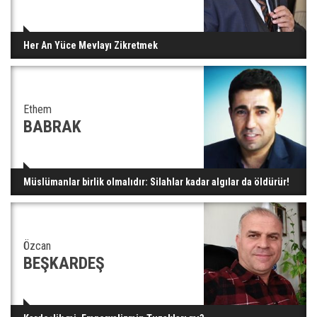
Her An Yüce Mevlayı Zikretmek
Ethem
BABRAK
Müslümanlar birlik olmalıdır: Silahlar kadar algılar da öldürür!
Özcan
BEŞKARDEŞ