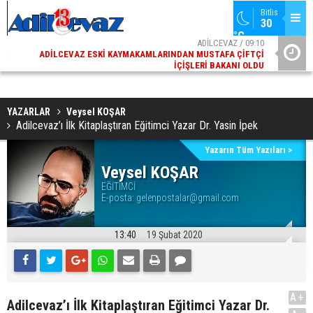
Bitlis
30 
°C
02
ADİLCEVAZ / 09:10
AK
ADILCEVAZ ESKI KAYMAKAMLARINDAN MUSTAFA ÇIFTÇI
DI
İÇIŞLERI BAKANI OLDU
YAZARLAR
Veysel KOŞAR
Adilcevaz’ı İlk Kitaplaştıran Eğitimci Yazar Dr. Yasin İpek
Yazarın Tüm Yazıları >
Veysel KOŞAR
EĞİTİMCİ
E-posta:
gelenpostalar@gmail.com
13:40
19 Şubat 2020
A+
Adilcevaz’ı İlk Kitaplaştıran Eğitimci Yazar Dr.