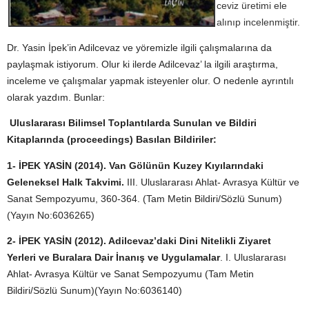
ceviz üretimi ele
alınıp incelenmiştir.
Dr. Yasin İpek’in Adilcevaz ve yöremizle ilgili çalışmalarına da
paylaşmak istiyorum. Olur ki ilerde Adilcevaz’ la ilgili araştırma,
inceleme ve çalışmalar yapmak isteyenler olur. O nedenle ayrıntılı
olarak yazdım. Bunlar:
Uluslararası Bilimsel Toplantılarda Sunulan ve Bildiri
Kitaplarında (proceedings) Basılan Bildiriler:
1- İPEK YASİN (2014). Van Gölünün Kuzey Kıyılarındaki
Geleneksel Halk Takvimi.
III. Uluslararası Ahlat- Avrasya Kültür ve
Sanat Sempozyumu, 360-364. (Tam Metin Bildiri/Sözlü Sunum)
(Yayın No:6036265)
2- İPEK YASİN (2012). Adilcevaz’daki Dini Nitelikli Ziyaret
Yerleri ve Buralara Dair İnanış ve Uygulamalar
. I. Uluslararası
Ahlat- Avrasya Kültür ve Sanat Sempozyumu (Tam Metin
Bildiri/Sözlü Sunum)(Yayın No:6036140)