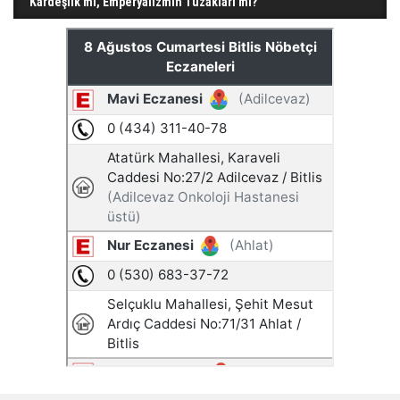
Kardeşlik mi, Emperyalizmin Tuzakları mı?