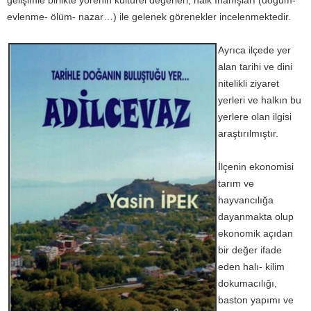
evlenme- ölüm- nazar…) ile gelenek görenekler incelenmektedir.
Ayrıca ilçede yer
alan tarihi ve dini
nitelikli ziyaret
yerleri ve halkın bu
yerlere olan ilgisi
araştırılmıştır.
İlçenin ekonomisi
tarım ve
hayvancılığa
dayanmakta olup
ekonomik açıdan
bir değer ifade
eden halı- kilim
dokumacılığı,
baston yapımı ve