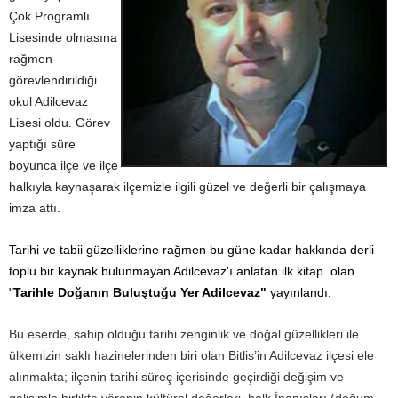
Çok Programlı
Lisesinde olmasına
rağmen
görevlendirildiği
okul Adilcevaz
Lisesi oldu. Görev
yaptığı süre
boyunca ilçe ve ilçe
halkıyla kaynaşarak ilçemizle ilgili güzel ve değerli bir çalışmaya
imza attı.
Tarihi ve tabii güzelliklerine rağmen bu güne kadar hakkında derli
toplu bir kaynak bulunmayan Adilcevaz'ı anlatan ilk kitap olan
"
Tarihle Doğanın Buluştuğu Yer Adilcevaz"
yayınlandı.
Bu eserde, sahip olduğu tarihi zenginlik ve doğal güzellikleri ile
ülkemizin saklı hazinelerinden biri olan Bitlis’in Adilcevaz ilçesi ele
alınmakta; ilçenin tarihi süreç içerisinde geçirdiği değişim ve
gelişimle birlikte yörenin kültürel değerleri, halk İnanışları (doğum-