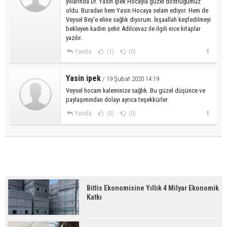
yıllarında Dr. Yasin İpek Hocayla güzel dostluğumuz
oldu. Buradan hem Yasin Hocaya selam ediyor. Hem de
Veysel Bey'e eline sağlık diyorum. İnşaallah keşfedilmeyi
bekleyen kadim şehir Adilcevaz ile ilgili nice kitaplar
yazılır.
Yanıtla
(1)
(0)
Yasin ipek
/ 19 Şubat 2020 14:19
Veysel hocam kaleminize sağlık. Bu güzel düşünce ve
paylaşımından dolayı ayrıca teşekkürler.
Yanıtla
(3)
(0)
Bitlis Ekonomisine Yıllık 4 Milyar Ekonomik
Katkı