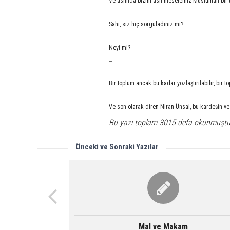
Ve aslında bizim asıl meselemiz Müslüman bir 
Sahi, siz hiç sorguladınız mı?
Neyi mi?
…
Bir toplum ancak bu kadar yozlaştırılabilir, bir 
Ve son olarak diren Niran Ünsal, bu kardeşin ve
Bu yazı toplam 3015 defa okunmuştu
Önceki ve Sonraki Yazılar
Mal ve Makam