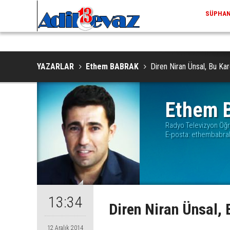
ADILCEV
YAZARLAR
Ethem BABRAK
Diren Niran Ünsal, Bu Ka
Ethem 
Radyo Televizyon Öğ
E-posta:
ethembabra
13:34
Diren Niran Ünsal, 
12 Aralık 2014