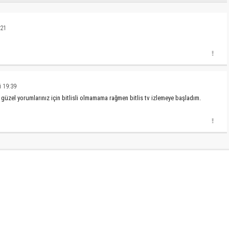
:21
 19:39
f güzel yorumlarınız için bitlisli olmamama rağmen bitlis tv izlemeye başladım.