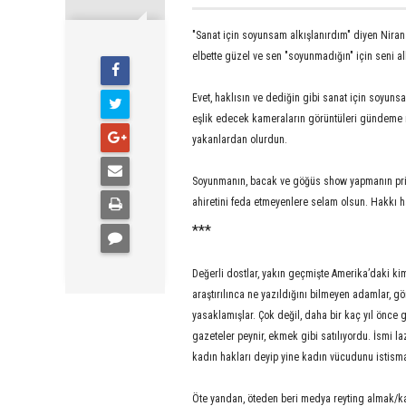
"Sanat için soyunsam alkışlanırdım" diyen Niran
elbette güzel ve sen "soyunmadığın" için seni al
Evet, haklısın ve dediğin gibi sanat için soyunsay
eşlik edecek kameraların görüntüleri gündeme m
yakanlardan olurdun.
Soyunmanın, bacak ve göğüs show yapmanın prim 
ahiretini feda etmeyenlere selam olsun. Hakkı 
***
Değerli dostlar, yakın geçmişte Amerika’daki ki
araştırılınca ne yazıldığını bilmeyen adamlar, g
yasaklamışlar. Çok değil, daha bir kaç yıl önce g
gazeteler peynir, ekmek gibi satılıyordu. İsmi 
kadın hakları deyip yine kadın vücudunu istisma
Öte yandan, öteden beri medya reyting almak/ka