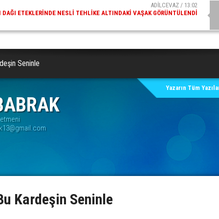
ADİLCEVAZ / 09:10
AZ ESKI KAYMAKAMLARINDAN MUSTAFA ÇIFTÇI İÇIŞLERI BAKANI OLDU
rdeşin Seninle
Yazarın Tüm Yazılar
BABRAK
retmeni
k13@gmail.com
Bu Kardeşin Seninle