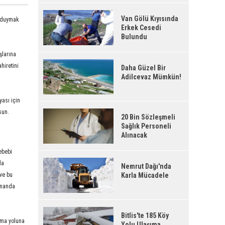
Van Gölü Kıyısında
n duymak
Erkek Cesedi
Bulundu
şlarına
hiretini
Daha Güzel Bir
Adilcevaz Mümkün!
ası için
lsun.
20 Bin Sözleşmeli
Sağlık Personeli
Alınacak
ebebi
la
Nemrut Dağı'nda
 ve bu
Karla Mücadele
zamanda
Bitlis'te 185 Köy
pma yoluna
Yolu Ulaşıma