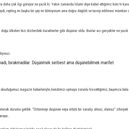
dya daha çok ilgi görüyor ne yazık ki. Yakın zamanda İslami diye kabul ettiğimiz kimi tv kana
neydi, reyting mi başka bir şey mi bilmiyorum ama doğru değildi ve tasvip edilmesi mümkün
doğu ülkeleri bizi dizilerdeki karakterler gibi düşünür oldu. Bunlar acı gerçekler ne yazık
diyoruz.
lmadı, bırakmadılar. Düşünmek serbest ama düşünebilmek marifet.
rle, okuduğumuz magazin haberleriyle, kendimizi uymaya zorunlu hissettiğimiz, başımıza bela
ilecek duruma geldik. "Örtünmeyi düşünen veya örtülü bir sanatçı olmaz, olamaz" zihniyeti
nereye…