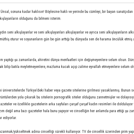
 Ünsal, sonuna kadar haklısın! Böylesine haklı ve yerinde bu cümleyi, bir bayan sanatçıda
kışlayanların olduğunu da bilmeni isterim.
dın seni alkışlayanlar ve seni alkışlayanları alkışlayanlar ve ayrıca seni alkışlayanların alkı
üthiş oturur ve soyunanların gün be gün arttığı bu dünyada sen de harama öncülük etmiş a
yaptığı şu zamanlarda, ahiretini dünya menfaatleri için değişmeyenlere selam olsun. Düny
hak bilip batıla meyletmeyenlere, mazluma kucak açıp zalime eyvallah etmeyenlere selam o
mi üniversitelerde Türkiye’deki haber veya gazete sitelerine girilmesi yasaklanmış. Bunun s
örüntülerden yola çıkarak bu sitelerin pornografik siteler olduğunu zannetmişler ve dolayısıy
azeteler ve özellikle gazetelerin arka sayfaları çarşaf çarşaf kadın resimleri ile dolduluyor
lazım değil ama bazı gazeteler hala bunu yapıyor ve cinselliğin her anlamda para ettiği şu 
r ediyorlar.
zanmak/yükseltmek adına cinselliği sürekli kullanıyor. TV de cinsellik üzerinden prim ya