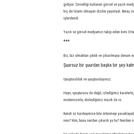
gidiyor. Cinselliği kullanan görsel ve yazılı me
hiç de İslami olmayan diziler yayınladı. Amaç 
işlerdendi.
Yazılı ve görsel medyamızı takip eden kimi Orta 
***
Biz, biz olmaktan çıktık ve çıkarılmaya devam e
Şuursuz bir şuurdan başka bir şey ka
Uyuşturulduk ve uyuşturuluyoruz.
Hayır, uyuşturucu ile değil; izlediğimiz karele
modernizmle, dinlediğimiz müzik ile vs.
Kendi öz kardeşimize bile örtünmeyi yasaklayab
nesi? Kim, bunu nerden çıkardı ya hu? Nerden 