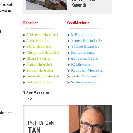
lları dahi
Kapandı
 olmayan
Haberler
Seçtiklerimiz
 ki.
Adilcevaz Haberleri
İz Bırakanlar
Ahlat Haberle
ri
Yemek Kültürümüz
Bitlis Haberleri
Yöresel Efsaneler
Güroymak Haberleri
Derneklerimiz
Hizan Haberleri
Adilcevaz Cevizi
Mutki Haberleri
Kültür-Sanat
Tatvan Haberleri
Kaybolan Meslekler
Belde Köy Haberleri
Tarihi Yerlerimiz
Bölge Haberleri
Sizden Gelenler
Diğer Yazarlar
 de neyin
Prof. Dr. Zeki
TAN