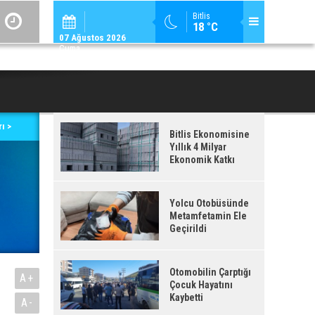
ADİLCEVAZ / 12:
Bitlis
18 °C
ADILCEVAZ'DA KUDUZ VAKASI TESPIT EDILEN KÖY, KARANTINAYA ALIN
07 Ağustos 2026
Cuma
ı >
Bitlis Ekonomisine
Yıllık 4 Milyar
Ekonomik Katkı
Yolcu Otobüsünde
Metamfetamin Ele
Geçirildi
Otomobilin Çarptığı
A+
Çocuk Hayatını
Kaybetti
A-