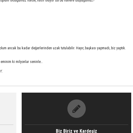
toplum olduğumuz halde, nasıl oluyor da bu hallere düştüğümüz?
toplum ancak bu kadar değerlerinden uzak tutulabilir. Hayır, başkası yapmadı, biz yaptık.
 eminim ki milyonlar seninle…
r.
Biz Biriz ve Kardeşiz