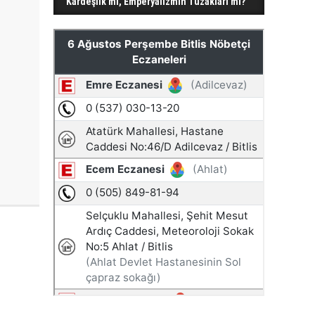
Kardeşlik mi, Emperyalizmin Tuzakları mı?