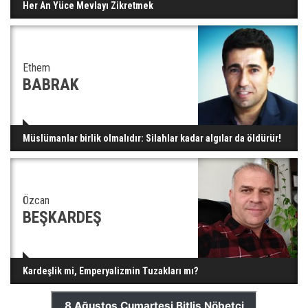
Her An Yüce Mevlayı Zikretmek
Ethem
BABRAK
Müslümanlar birlik olmalıdır: Silahlar kadar algılar da öldürür!
Özcan
BEŞKARDEŞ
Kardeşlik mi, Emperyalizmin Tuzakları mı?