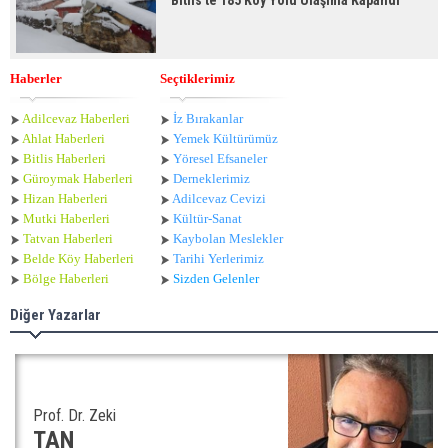
Bitlis'te 185 Köy Yolu Ulaşıma Kapandı
Haberler
Seçtiklerimiz
Adilcevaz Haberleri
İz Bırakanlar
Ahlat Haberle
ri
Yemek Kültürümüz
Bitlis Haberleri
Yöresel Efsaneler
Güroymak Haberleri
Derneklerimiz
Hizan Haberleri
Adilcevaz Cevizi
Mutki Haberleri
Kültür-Sanat
Tatvan Haberleri
Kaybolan Meslekler
Belde Köy Haberleri
Tarihi Yerlerimiz
Bölge Haberleri
Sizden Gelenler
Diğer Yazarlar
Prof. Dr. Zeki
TAN