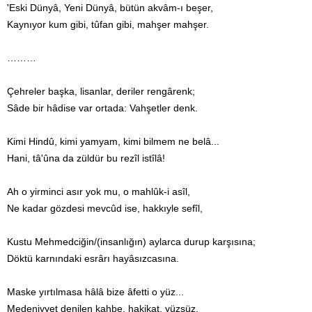
'Eski Dünyâ, Yeni Dünyâ, bütün akvâm-ı beşer,
Kaynıyor kum gibi, tûfan gibi, mahşer mahşer.
………
Çehreler başka, lisanlar, deriler rengârenk;
Sâde bir hâdise var ortada: Vahşetler denk.
Kimi Hindû, kimi yamyam, kimi bilmem ne belâ...
Hani, tâ'ûna da züldür bu rezîl istîlâ!
Ah o yirminci asır yok mu, o mahlûk-i asîl,
Ne kadar gözdesi mevcûd ise, hakkıyle sefîl,
Kustu Mehmedciğin/(insanlığın) aylarca durup karşısına;
Döktü karnındaki esrârı hayâsızcasına.
Maske yırtılmasa hâlâ bize âfetti o yüz...
Medeniyyet denilen kahbe, hakikat, yüzsüz.