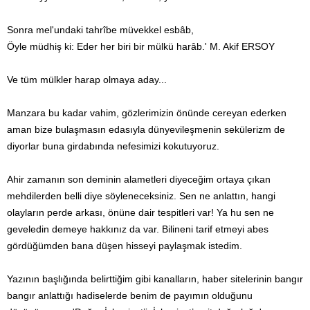
Sonra mel'undaki tahrîbe müvekkel esbâb,
Öyle müdhiş ki: Eder her biri bir mülkü harâb.' M. Akif ERSOY
Ve tüm mülkler harap olmaya aday...
Manzara bu kadar vahim, gözlerimizin önünde cereyan ederken
aman bize bulaşmasın edasıyla dünyevileşmenin sekülerizm de
diyorlar buna girdabında nefesimizi kokutuyoruz.
Ahir zamanın son deminin alametleri diyeceğim ortaya çıkan
mehdilerden belli diye söyleneceksiniz. Sen ne anlattın, hangi
olayların perde arkası, önüne dair tespitleri var! Ya hu sen ne
geveledin demeye hakkınız da var. Bilineni tarif etmeyi abes
gördüğümden bana düşen hisseyi paylaşmak istedim.
Yazının başlığında belirttiğim gibi kanalların, haber sitelerinin bangır
bangır anlattığı hadiselerde benim de payımın olduğunu