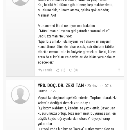
Kaç hakiki Müslüman gördümse, hep makberdedir;
Müslümanlık, bilmem amma, galiba göklerdedir;
Mehmet Akif
Muhammed İkbal ne diyor ona bakalım.
-“Müslüman dünyanın gidişatından sorumludur.”
Bediüzzaman Ne Diyor:
“Eğer biz ahlâk-ı İslâmiyenin ve hakaik-i imaniyenin
kemalâtınıef’âlimizle izhar etsek, sair dinlerin tâbileri
elbette cemaatlerle İslâmiyete girecekler. Belki, küre-i
arzın bazı kıt’aları ve devletleri de İslâmiyete dehalet
edecekler.”
Yanıtla
(0)
(0)
YRD. DOÇ. DR. ZEKİ TAN
/ 20 Haziran 2014
Cuma 17:29
Veysel kardeşime teşekkür ederim. Toplum olarak Hz.
Adem'in dediğini demek zorundayız.
“Ey bizim Rabbimiz, kendimize yazık ettik. Şayet Sen
kusurumuzu örtüp, bize merhamet buyurmazsan, en
büyük kayba uğrayanlardan oluruz” diye yalvarıp
yakardılar.
Bu toplumda hiç kimse "hatayı" üstlenmiyor. Şeytan