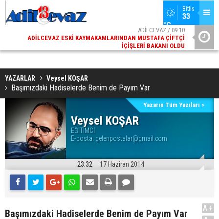
Bitlis
33 
°C
02
ADİLCEVAZ / 09:10
AK
ADILCEVAZ ESKI KAYMAKAMLARINDAN MUSTAFA ÇIFTÇI
DI
İÇIŞLERI BAKANI OLDU
YAZARLAR
Veysel KOŞAR
Başımızdaki Hadiselerde Benim de Payım Var
Yazarın Tüm Yazıları >
Veysel KOŞAR
EĞİTİMCİ
E-posta:
gelenpostalar@gmail.com
23:32
17 Haziran 2014
A+
Başımızdaki Hadiselerde Benim de Payım Var