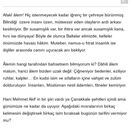
A-
Afakî âlem! Hiç istenmeyecek kadar iğrenç bir çehreye bürünmüş.
Bilindiği üzere insanı üzen, müteessir eden olayların ardı arkası
kesilmiyor. Bir susamışlık var, bir ihtira var ancak susamışlık kana,
hırs ise dünyaya! Böyle de olunca Baltalar elimizde, kelleler
önümüzde havası hâkim. Muteber, namus-u fıtrat insanlık ise
dişliler arasında canını uçuracak anı bekliyor.
Âlemin hangi tarafından bahsetsem bilmiyorum ki? Dâhili âlem
malum, harici âlem bizden uzak değil. Çiğneniyor bedenler, eziliyor
ruhlar, kalpler… En kudsi isim ve sıfatların içine vahşet ve zulüm
dolduruluyor. İnsanları, Müslüman nesli âdemleri, fitneler kemiriyor.
Hani Mehmet Akif’ in bir şiiri vardı ya Çanakkale şehitleri içindi ama
günümüze ne kadar da uyuyor. Aşağıdaki mısralarının birkaç
kelimesini değiştirsek birkaç isim bıraksak bugünün tarifini vermiyor
mu?