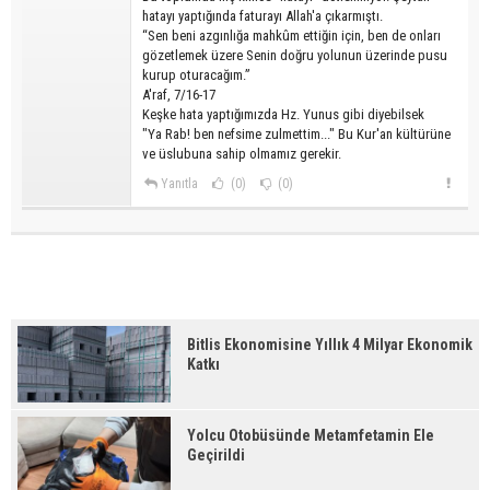
hatayı yaptığında faturayı Allah'a çıkarmıştı.
“Sen beni azgınlığa mahkûm ettiğin için, ben de onları
gözetlemek üzere Senin doğru yolunun üzerinde pusu
kurup oturacağım.”
A'raf, 7/16-17
Keşke hata yaptığımızda Hz. Yunus gibi diyebilsek
"Ya Rab! ben nefsime zulmettim..." Bu Kur'an kültürüne
ve üslubuna sahip olmamız gerekir.
Yanıtla
(0)
(0)
Bitlis Ekonomisine Yıllık 4 Milyar Ekonomik
Katkı
Yolcu Otobüsünde Metamfetamin Ele
Geçirildi