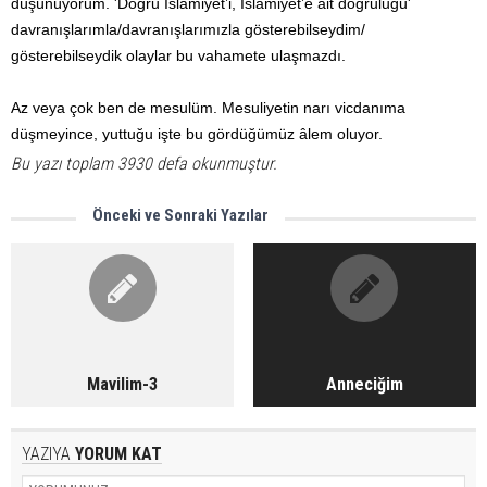
düşünüyorum. 'Doğru İslamiyet’i, İslamiyet’e ait doğruluğu'
davranışlarımla/davranışlarımızla gösterebilseydim/
gösterebilseydik olaylar bu vahamete ulaşmazdı.
Az veya çok ben de mesulüm. Mesuliyetin narı vicdanıma
düşmeyince, yuttuğu işte bu gördüğümüz âlem oluyor.
Bu yazı toplam 3930 defa okunmuştur.
Önceki ve Sonraki Yazılar
Mavilim-3
Anneciğim
YAZIYA
YORUM KAT