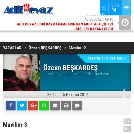
Bitlis
16 
°C
02
ADİLCEVAZ / 09:10
AK
ADILCEVAZ ESKI KAYMAKAMLARINDAN MUSTAFA ÇIFTÇI
DI
İÇIŞLERI BAKANI OLDU
Mavilim-3
YAZARLAR
Özcan BEŞKARDEŞ
Yazarın Tüm Yazıları >
Özcan BEŞKARDEŞ
E-posta:
ozcanbeskardes@hotmail.com
22:45
15 Haziran 2014
A+
Mavilim-3
A-