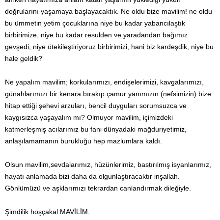
doğrularını yaşamaya başlayacaktık. Ne oldu bize mavilim! ne oldu
bu ümmetin yetim çocuklarına niye bu kadar yabancılaştık
birbirimize, niye bu kadar resulden ve yaradandan bağımız
gevşedi, niye ötekileştiriyoruz birbirimizi, hani biz kardeşdik, niye bu
hale geldik?
Ne yapalım mavilim; korkularımızı, endişelerimizi, kavgalarımızı,
günahlarımızı bir kenara bırakıp çamur yanımızın (nefsimizin) bize
hitap ettiği şehevi arzuları, bencil duyguları sorumsuzca ve
kaygısızca yaşayalım mı? Olmuyor mavilim, içimizdeki
katmerleşmiş acılarımız bu fani dünyadaki mağduriyetimiz,
anlaşılamamanın burukluğu hep mazlumlara kaldı.
Olsun mavilim,sevdalarımız, hüzünlerimiz, bastırılmış isyanlarımız,
hayatı anlamada bizi daha da olgunlaştıracaktır inşallah.
Gönlümüzü ve aşklarımızı tekrardan canlandırmak dileğiyle.
Şimdilik hoşçakal MAVİLİM.