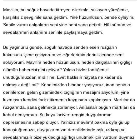
Mavilim, bu soğuk havada titreyen ellerimle, sızlayan yüreğimle,
karşılıksız sevgimle sana geldim. Yine hüzünlüsün, bende öyleyim.
Sahile vuran dalgaların sesi yine beni sana getirdi. Hüznümün ve
sevdalarımın anlamını seninle paylaşmaya geldim.
Bu yağmurlu günde, soğuk havada senden esen rüzgarın
kokusunu içime çekiyorum ve ciğerlerimin derinliklerinde seni
soluyorum. Mavilim neden hüzünlüsün, neden dalgalarının çığlığı
ölümün habercisi gibi geliyor? Yoksa bizler faniliğimizi
unuttuğumuzdan mıdır ne! Evet haklısın hayata ne kadar da
dalmışız değil mi? Kendimizden bihaber yaşıyoruz, inan senin o
derinlerden gelen gizemindeki çığlığının mesajını alıyorum, yine
kızmışsın kendini fark ettirmenin kaygısına kapılmışsın. Martılar da
rüzgarında, sana gelmekte zorlanıyor. Anlaşılan bugün martıları da
kabul etmiyorsun. Şu koyu lacivert rengin duygularımın
depreşmesine sebep oluyor. Yalnızız mavilim! bakma öyle gülüp
konuştuğumuza, duygularımızın derinliklerinde aşk, ızdırap ve
sevdalarımızın bize yüklediği ağırlığı unutmak için vurdum duymaz