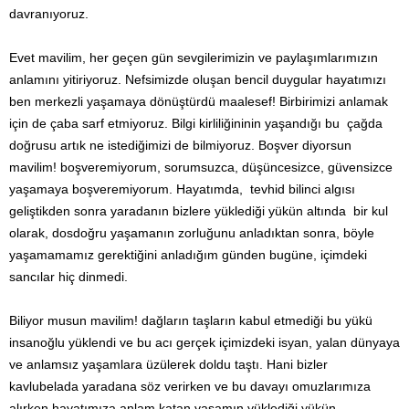
davranıyoruz.
Evet mavilim, her geçen gün sevgilerimizin ve paylaşımlarımızın
anlamını yitiriyoruz. Nefsimizde oluşan bencil duygular hayatımızı
ben merkezli yaşamaya dönüştürdü maalesef! Birbirimizi anlamak
için de çaba sarf etmiyoruz. Bilgi kirliliğininin yaşandığı bu çağda
doğrusu artık ne istediğimizi de bilmiyoruz. Boşver diyorsun
mavilim! boşveremiyorum, sorumsuzca, düşüncesizce, güvensizce
yaşamaya boşveremiyorum. Hayatımda, tevhid bilinci algısı
geliştikden sonra yaradanın bizlere yüklediği yükün altında bir kul
olarak, dosdoğru yaşamanın zorluğunu anladıktan sonra, böyle
yaşamamamız gerektiğini anladığım günden bugüne, içimdeki
sancılar hiç dinmedi.
Biliyor musun mavilim! dağların taşların kabul etmediği bu yükü
insanoğlu yüklendi ve bu acı gerçek içimizdeki isyan, yalan dünyaya
ve anlamsız yaşamlara üzülerek doldu taştı. Hani bizler
kavlubelada yaradana söz verirken ve bu davayı omuzlarımıza
alırken hayatımıza anlam katan yaşamın yüklediği yükün