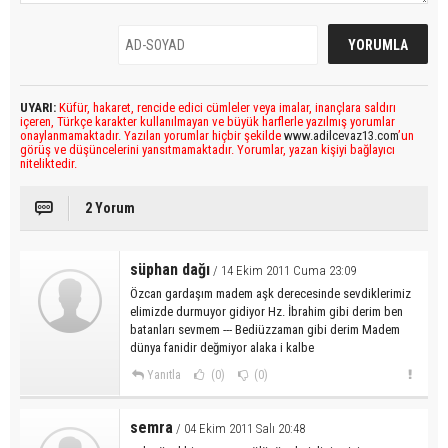
UYARI:
Küfür, hakaret, rencide edici cümleler veya imalar, inançlara saldırı
içeren, Türkçe karakter kullanılmayan ve büyük harflerle yazılmış yorumlar
onaylanmamaktadır. Yazılan yorumlar hiçbir şekilde
www.adilcevaz13.com
’un
görüş ve düşüncelerini yansıtmamaktadır. Yorumlar, yazan kişiyi bağlayıcı
niteliktedir.
2 Yorum
süphan dağı
/ 14 Ekim 2011 Cuma 23:09
Özcan gardaşım madem aşk derecesinde sevdiklerimiz
elimizde durmuyor gidiyor Hz. İbrahim gibi derim ben
batanları sevmem --- Bediüzzaman gibi derim Madem
dünya fanidir değmiyor alaka i kalbe
Yanıtla
(0)
(0)
semra
/ 04 Ekim 2011 Salı 20:48