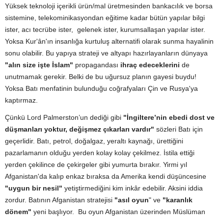
Yüksek teknoloji içerikli ürün/mal üretmesinden bankacılık ve borsa
sistemine, telekominikasyondan eğitime kadar bütün yapılar bilgi
ister, acı tecrübe ister, gelenek ister, kurumsallaşan yapılar ister.
Yoksa Kur'ân'ın insanlığa kurtuluş alternatifi olarak sunma hayalinin
sonu olabilir. Bu yapıya strateji ve altyapı hazırlayanların dünyaya
"alın size işte İslam"
propagandası
ihraç edeceklerini
de
unutmamak gerekir. Belki de bu uğursuz planın gayesi buydu!
Yoksa Batı menfatinin bulunduğu coğrafyaları Çin ve Rusya'ya
kaptırmaz.
Çünkü Lord Palmerston’un dediği gibi
"İngiltere’nin ebedi dost ve
düşmanları yoktur, değişmez çıkarları vardır"
sözleri Batı için
geçerlidir. Batı, petrol, doğalgaz, yeraltı kaynağı, ürettiğini
pazarlamanın olduğu yerden kolay kolay çekilmez. İstila ettiği
yerden çekilince de çekirgeler gibi yumurta bırakır. Yirmi yıl
Afganistan'da kalıp enkaz bıraksa da Amerika kendi düşüncesine
"uygun bir nesil"
yetiştirmediğini kim inkâr edebilir. Aksini iddia
zordur. Batının Afganistan stratejisi
"asıl oyun
" ve
"karanlık
dönem"
yeni başlıyor. Bu oyun Afganistan üzerinden Müslüman