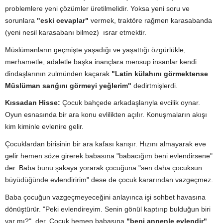
problemlere yeni çözümler üretilmelidir. Yoksa yeni soru ve
sorunlara
"eski cevaplar"
vermek, traktöre rağmen karasabanda
(yeni nesil karasabanı bilmez) ısrar etmektir.
Müslümanların geçmişte yaşadığı ve yaşattığı özgürlükle,
merhametle, adaletle başka inançlara mensup insanlar kendi
dindaşlarının zulmünden kaçarak
"Latin külahını görmektense
Müslüman sarığını görmeyi yeğlerim"
dedirtmişlerdi.
Kıssadan Hisse:
Çocuk bahçede arkadaşlarıyla evcilik oynar.
Oyun esnasında bir ara konu evlilikten açılır. Konuşmaların akışı
kim kiminle evlenire gelir.
Çocuklardan birisinin bir ara kafası karışır. Hızını almayarak eve
gelir hemen söze girerek babasına "babacığım beni evlendirsene"
der. Baba bunu şakaya yorarak çocuğuna "sen daha çocuksun
büyüdüğünde evlendiririm" dese de çocuk kararından vazgeçmez.
Baba çocuğun vazgeçmeyeceğini anlayınca işi sohbet havasına
dönüştürür. "Peki evlendireyim. Senin gönül kaptırıp bulduğun biri
var mı?" der. Çocuk hemen babasına
"beni annenle evlendir"