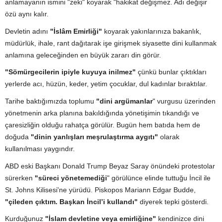
anlamayanın ismini "zeki" koyarak "hakikat değişmez. Adı değişir
özü aynı kalır.
Devletin adını
"İslâm Emirliği"
koyarak yakınlarınıza bakanlık,
müdürlük, ihale, rant dağıtarak işe girişmek siyasette dini kullanmak
anlamına geleceğinden en büyük zararı din görür.
"Sömürgecilerin ipiyle kuyuya inilmez"
çünkü bunlar çıktıkları
yerlerde acı, hüzün, keder, yetim çocuklar, dul kadınlar bıraktılar.
Tarihe baktığımızda toplumu
"dini argümanlar
" vurgusu üzerinden
yönetmenin arka planına bakıldığında yönetişimin tıkandığı ve
çaresizliğin olduğu rahatça görülür. Bugün hem batıda hem de
doğuda
"dinin yanlışları meşrulaştırma aygıtı"
olarak
kullanılması yaygındır.
ABD eski Başkanı Donald Trump Beyaz Saray önündeki protestolar
sürerken
"süreci yönetemediği
" görülünce elinde tuttuğu İncil ile
St. Johns Kilisesi'ne yürüdü. Piskopos Mariann Edgar Budde,
"çileden çıktım. Başkan İncil’i kullandı"
diyerek tepki gösterdi.
Kurduğunuz
"İslam devletine veya emirliğine"
kendinizce dini