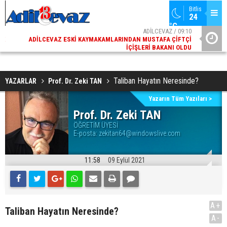
Bitlis
24 
°C
02
ADİLCEVAZ / 09:10
AK
ADILCEVAZ ESKI KAYMAKAMLARINDAN MUSTAFA ÇIFTÇI
DI
İÇIŞLERI BAKANI OLDU
Taliban Hayatın Neresinde?
YAZARLAR
Prof. Dr. Zeki TAN
Yazarın Tüm Yazıları >
Prof. Dr. Zeki TAN
ÖĞRETİM ÜYESİ
E-posta:
zekitan64@windowslive.com
11:58
09 Eylül 2021
A+
Taliban Hayatın Neresinde?
A-