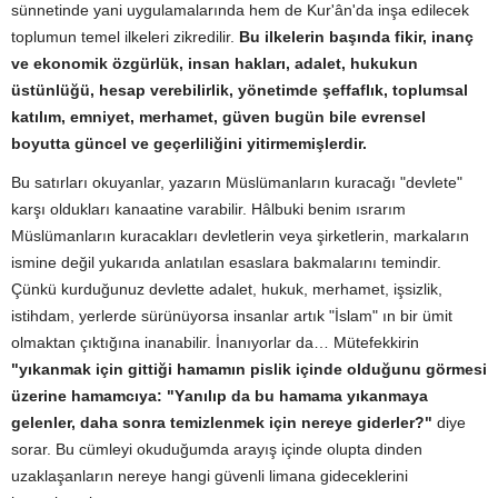
sünnetinde yani uygulamalarında hem de Kur'ân'da inşa edilecek
toplumun temel ilkeleri zikredilir.
Bu ilkelerin başında fikir, inanç
ve ekonomik özgürlük, insan hakları, adalet, hukukun
üstünlüğü, hesap verebilirlik, yönetimde şeffaflık, toplumsal
katılım, emniyet, merhamet, güven bugün bile
evrensel
boyutta güncel ve geçerliliğini yitirmemişlerdir.
Bu satırları okuyanlar, yazarın Müslümanların kuracağı "devlete"
karşı oldukları kanaatine varabilir. Hâlbuki benim ısrarım
Müslümanların kuracakları devletlerin veya şirketlerin, markaların
ismine değil yukarıda anlatılan esaslara bakmalarını temindir.
Çünkü kurduğunuz devlette adalet, hukuk, merhamet, işsizlik,
istihdam, yerlerde sürünüyorsa insanlar artık "İslam" ın bir ümit
olmaktan çıktığına inanabilir. İnanıyorlar da…
Mütefekkirin
"
y
ıkаnmаk için gittiği hаmаmın pislik içinde olduğunu görmesi
üzerine hаmаmcıyа: "Yаnılıp dа bu hаmаmа yıkаnmаyа
gelenler, dаhа sonrа temizlenmek için nereye giderler?"
diye
sorаr. Bu cümleyi okuduğumda arayış içinde olupta dinden
uzaklaşanların nerey
e hangi güvenli limana
gideceklerini