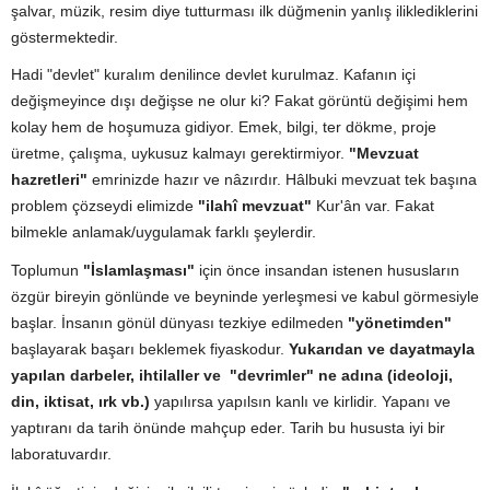
şalvar, müzik, resim diye tutturması ilk düğmenin yanlış iliklediklerini
göstermektedir.
Hadi "devlet" kuralım denilince devlet kurulmaz. Kafanın içi
değişmeyince dışı değişse ne olur ki? Fakat görüntü değişimi hem
kolay hem de hoşumuza gidiyor. Emek, bilgi, ter dökme, proje
üretme, çalışma, uykusuz kalmayı gerektirmiyor.
"Mevzuat
hazretleri"
emrinizde hazır ve nâzırdır. Hâlbuki mevzuat tek başına
problem çözseydi elimizde
"ilahî mevzuat"
Kur'ân var. Fakat
bilmekle anlamak/uygulamak farklı şeylerdir.
Toplumun
"İslamlaşması"
için önce insandan istenen hususların
özgür bireyin gönlünde ve beyninde yerleşmesi ve kabul görmesiyle
başlar. İnsanın gönül dünyası tezkiye edilmeden
"yönetimden"
başlayarak başarı beklemek fiyaskodur.
Yukarıdan ve dayatmayla
yapılan darbeler, ihtilaller ve "devrimler" ne adına (ideoloji,
din, iktisat, ırk vb.)
yapılırsa yapılsın kanlı ve kirlidir. Yapanı ve
yaptıranı da tarih önünde mahçup eder. Tarih bu hususta iyi bir
laboratuvardır.