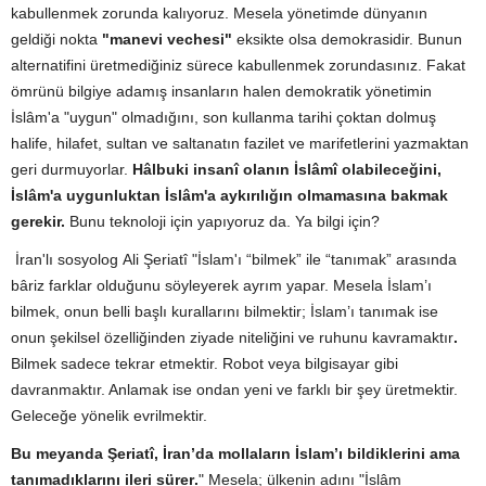
kabullenmek zorunda kalıyoruz. Mesela yönetimde dünyanın
geldiği nokta
"manevi vechesi"
eksikte olsa demokrasidir. Bunun
alternatifini üretmediğiniz sürece kabullenmek zorundasınız. Fakat
ömrünü bilgiye adamış insanların halen demokratik yönetimin
İslâm'a "uygun" olmadığını, son kullanma tarihi çoktan dolmuş
halife, hilafet, sultan ve saltanatın fazilet ve marifetlerini yazmaktan
geri durmuyorlar.
Hâlbuki insanî olanın İslâmî olabileceğini,
İslâm'a uygunluktan İslâm'a aykırılığın olmamasına bakmak
gerekir.
Bunu teknoloji için yapıyoruz da. Ya bilgi için?
İran'lı sosyolog
Ali Şeriat
î
"
İslam'ı “bilmek” ile “tanımak” arasında
bâriz farklar olduğunu
söyleyerek ayrım yapar. Mesela İslam’ı
bilmek, onun belli başlı kurallarını bilmektir; İslam’ı tanımak ise
onun şekilsel özelliğinden ziyade
niteliğini ve
ruhunu kavramaktır
.
Bilmek sadece tekrar etmektir. Robot veya bilgisayar gibi
davranmaktır. Anlamak ise ondan yeni ve farklı bir şey üretmektir.
Geleceğe yönelik evrilmektir.
Bu meyanda Şeriatî, İran’da mollaların İslam’ı bildiklerini ama
tanımadıklarını ileri sür
er
.
" Mesela; ülkenin adını "İslâm