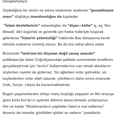
hesaplamalıyız.
Söylediğiniz bir sözün ne adına söylenirse söylensin
"gerçekleşme
oranı"
düştükçe
inandırıcılığını da
kaybeder.
"İslam devletlerinin"
vatandaşları da
"diyar-ı küfre"
iş, aş, fikri,
iktisadî, dinî özgürlük ve güvenlik için hasta halleriyle koşarak
giderlerse
"İslam'ın yetersizliği"
hakkında Batı dünyasına kendi
elimizle malzeme üretmiş oluruz. Bu da bizi vebal altına sokar.
Brzezinski
"terörizm bir düşman değil savaş aracıdır”
politikalarıyla İslam Coğrafyasındaki şiddetin sürmesinde emellerini
gerçekleştirmek için "terörü" kullanmalarının can simidi olduklarını
söylerken niyetini de gizlemez. Siz ağlarken onlar gülmekte, siz
kaybederken onlar silah satarak, yıktıklarını daha sonra onararak
(Irak, Suriye, Libya) da kazanmaktadırlar.
Bugün yaşananlardan dolayı inanç boşluğu yaşayan ve fikri arayışa
giren birini Kur'ân'ın aydınlık iklimine davet etmede zorlanıyoruz.
Her ne kadar "Müslümanların yaptıkları İslam'a mal edilemez"
deseniz de insanlar gördükleri şiddet ve sadece "yasaklarla