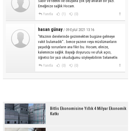
Sabır ve teenni ile okuyana çok şey anlatan bir yazı.
Emeğinize sağlık Hocam.
Yanıtla
(1)
(0)
hasan günay
/ 09 Eylül 2021 13:16
"Mazinin derelerinde gezinmekten bugüne gelmeye
vakit bulamadık".. bence yazının veya müslümanların
yaşadığı sorunların ana fikri bu. Hocam; elinize,
kaleminize sağlık. Bayağı doyurucu ve ufuk açıcı,
öğretici bir yazı okuduğumu söyleyebilirim Selametle.
Yanıtla
(0)
(0)
Bitlis Ekonomisine Yıllık 4 Milyar Ekonomik
Katkı