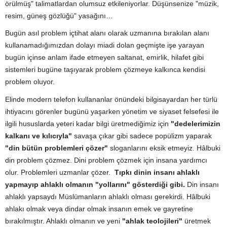
örülmüş" talimatlardan olumsuz etkileniyorlar. Düşünsenize "müzik,
resim, güneş gözlüğü" yasağını…
Bugün asıl problem içtihat alanı olarak uzmanına bırakılan alanı
kullanamadığımızdan dolayı miadi dolan geçmişte işe yarayan
bugün içinse anlam ifade etmeyen saltanat, emirlik, hilafet gibi
sistemleri bugüne taşıyarak problem çözmeye kalkınca kendisi
problem oluyor.
Elinde modern telefon kullananlar önündeki bilgisayardan her türlü
ihtiyacını görenler bugünü yaşarken yönetim ve siyaset felsefesi ile
ilgili hususlarda yeteri kadar bilgi üretmediğimiz için
"dedelerimizin
kalkanı ve kılıcıyla"
savaşa çıkar gibi sadece popülizm yaparak
"din bütün problemleri çözer"
sloganlarını eksik etmeyiz. Hâlbuki
din problem çözmez. Dini problem çözmek için insana yardımcı
olur. Problemleri uzmanlar çözer.
Tıpkı dinin insanı ahlaklı
yapmayıp ahlaklı olmanın "yollarını" gösterdiği gibi.
Din insanı
ahlaklı yapsaydı Müslümanların ahlaklı olması gerekirdi. Hâlbuki
ahlakı olmak veya dindar olmak insanın emek ve gayretine
bırakılmıştır. Ahlaklı olmanın ve yeni
"ahlak teolojileri"
üretmek