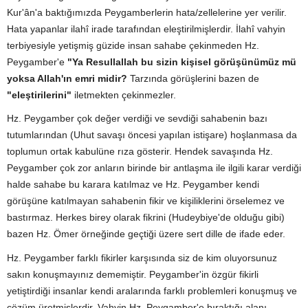
Kur'ân'a baktığımızda Peygamberlerin hata/zellelerine yer verilir.
Hata yapanlar ilahî irade tarafından eleştirilmişlerdir. İlahî vahyin
terbiyesiyle yetişmiş güzide insan sahabe çekinmeden Hz.
Peygamber'e
"Ya Resullallah bu sizin kişisel görüşünümüz mü
yoksa Allah'ın emri midir?
Tarzında görüşlerini bazen de
"eleştirilerini"
iletmekten çekinmezler.
Hz. Peygamber çok değer verdiği ve sevdiği sahabenin bazı
tutumlarından (Uhut savaşı öncesi yapılan istişare) hoşlanmasa da
toplumun ortak kabulüne rıza gösterir. Hendek savaşında Hz.
Peygamber çok zor anların birinde bir antlaşma ile ilgili karar verdiği
halde sahabe bu karara katılmaz ve Hz. Peygamber kendi
görüşüne katılmayan sahabenin fikir ve kişiliklerini örselemez ve
bastırmaz. Herkes birey olarak fikrini (Hudeybiye'de olduğu gibi)
bazen Hz. Ömer örneğinde geçtiği üzere sert dille de ifade eder.
Hz. Peygamber farklı fikirler karşısında siz de kim oluyorsunuz
sakın konuşmayınız dememiştir. Peygamber'in özgür fikirli
yetiştirdiği insanlar kendi aralarında farklı problemleri konuşmuş ve
çözüm üretmişlerdir. Vahyin Hz. Peygamber'e bıraktığı alanı