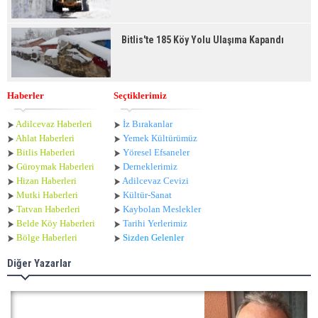
Bitlis'te 185 Köy Yolu Ulaşıma Kapandı
Haberler
Seçtiklerimiz
Adilcevaz Haberleri
İz Bırakanlar
Ahlat Haberle
ri
Yemek Kültürümüz
Bitlis Haberleri
Yöresel Efsaneler
Güroymak Haberleri
Derneklerimiz
Hizan Haberleri
Adilcevaz Cevizi
Mutki Haberleri
Kültür-Sanat
Tatvan Haberleri
Kaybolan Meslekler
Belde Köy Haberleri
Tarihi Yerlerimiz
Bölge Haberleri
Sizden Gelenler
Diğer Yazarlar