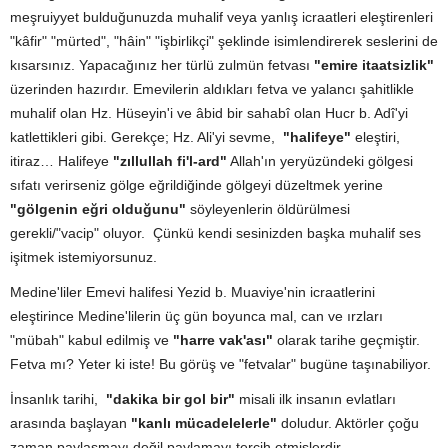
meşruiyyet bulduğunuzda muhalif veya yanlış icraatleri eleştirenleri
"kâfir" "mürted", "hâin" "işbirlikçi" şeklinde isimlendirerek seslerini de
kısarsınız. Yapacağınız her türlü zulmün fetvası
"emire itaatsizlik"
üzerinden hazırdır. Emevilerin aldıkları fetva ve yalancı şahitlikle
muhalif olan Hz. Hüseyin'i ve âbid bir sahabî olan Hucr b. Adî'yi
katlettikleri gibi. Gerekçe; Hz. Ali'yi sevme,
"halifeye"
eleştiri,
itiraz… Halifeye
"zıllullah fi'l-ard"
Allah'ın yeryüzündeki gölgesi
sıfatı verirseniz gölge eğrildiğinde gölgeyi düzeltmek yerine
"gölgenin eğri olduğunu"
söyleyenlerin öldürülmesi
gerekli/"vacip" oluyor. Çünkü kendi sesinizden başka muhalif ses
işitmek istemiyorsunuz.
Medine'liler Emevi halifesi Yezid b. Muaviye'nin icraatlerini
eleştirince Medine'lilerin üç gün boyunca mal, can ve ırzları
"mübah" kabul edilmiş ve
"harre vak'ası"
olarak tarihe geçmiştir.
Fetva mı? Yeter ki iste! Bu görüş ve "fetvalar" bugüne taşınabiliyor.
İnsanlık tarihi,
"dakika bir gol bir"
misali ilk insanın evlatları
arasında başlayan
"kanlı mücadelelerle"
doludur. Aktörler çoğu
zaman paylaşmayı değil paylamayı tercih etmişlerdir.