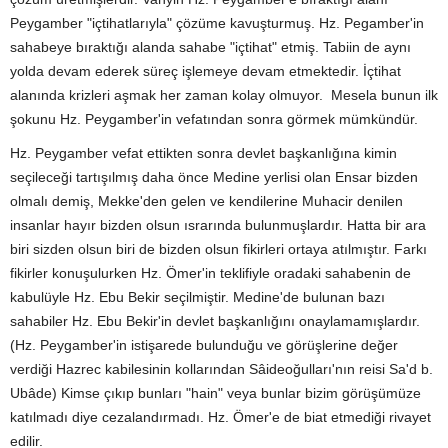
Peygamber "içtihatlarıyla" çözüme kavuşturmuş. Hz. Pegamber'in
sahabeye bıraktığı alanda sahabe "içtihat" etmiş. Tabiin de aynı
yolda devam ederek süreç işlemeye devam etmektedir. İçtihat
alanında krizleri aşmak her zaman kolay olmuyor. Mesela bunun ilk
şokunu Hz. Peygamber'in vefatından sonra görmek mümkündür.
Hz. Peygamber vefat ettikten sonra devlet başkanlığına kimin
seçileceği tartışılmış daha önce Medine yerlisi olan Ensar bizden
olmalı demiş, Mekke'den gelen ve kendilerine Muhacir denilen
insanlar hayır bizden olsun ısrarında bulunmuşlardır. Hatta bir ara
biri sizden olsun biri de bizden olsun fikirleri ortaya atılmıştır. Farkı
fikirler konuşulurken Hz. Ömer'in teklifiyle oradaki sahabenin de
kabulüyle Hz. Ebu Bekir seçilmiştir. Medine'de bulunan bazı
sahabiler Hz. Ebu Bekir'in devlet başkanlığını onaylamamışlardır.
(Hz. Peygamber'in istişarede bulunduğu ve görüşlerine değer
verdiği Hazrec kabilesinin kollarından Sâideoğulları'nın reisi Sa'd b.
Ubâde) Kimse çıkıp bunları "hain" veya bunlar bizim görüşümüze
katılmadı diye cezalandırmadı. Hz. Ömer'e de biat etmediği rivayet
edilir.