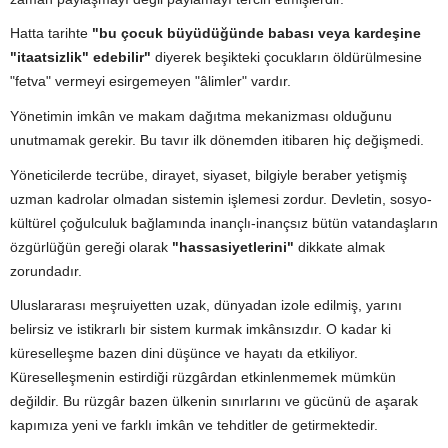
Hatta tarihte
"bu çocuk büyüdüğünde babası veya kardeşine
"itaatsizlik" edebilir"
diyerek beşikteki çocukların öldürülmesine
"fetva" vermeyi esirgemeyen "âlimler" vardır.
Yönetimin imkân ve makam dağıtma mekanizması olduğunu
unutmamak gerekir. Bu tavır ilk dönemden itibaren hiç değişmedi.
Yöneticilerde tecrübe, dirayet, siyaset, bilgiyle beraber yetişmiş
uzman kadrolar olmadan sistemin işlemesi zordur. Devletin, sosyo-
kültürel çoğulculuk bağlamında inançlı-inançsız bütün vatandaşların
özgürlüğün gereği olarak
"hassasiyetlerini"
dikkate almak
zorundadır.
Uluslararası meşruiyetten uzak, dünyadan izole edilmiş, yarını
belirsiz ve istikrarlı bir sistem kurmak imkânsızdır. O kadar ki
küreselleşme bazen dini düşünce ve hayatı da etkiliyor.
Küreselleşmenin estirdiği rüzgârdan etkinlenmemek mümkün
değildir. Bu rüzgâr bazen ülkenin sınırlarını ve gücünü de aşarak
kapımıza yeni ve farklı imkân ve tehditler de getirmektedir.