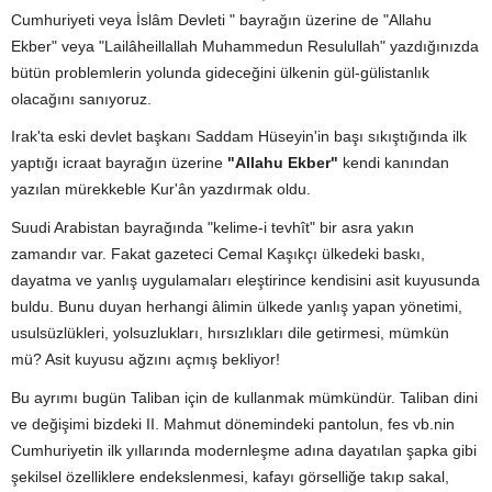
Cumhuriyeti veya İslâm Devleti " bayrağın üzerine de "Allahu
Ekber" veya "Lailâheillallah Muhammedun Resulullah" yazdığınızda
bütün problemlerin yolunda gideceğini ülkenin gül-gülistanlık
olacağını sanıyoruz.
Irak'ta eski devlet başkanı Saddam Hüseyin'in başı sıkıştığında ilk
yaptığı icraat bayrağın üzerine
"Allahu Ekber"
kendi kanından
yazılan mürekkeble Kur'ân yazdırmak oldu.
Suudi Arabistan bayrağında "kelime-i tevhît" bir asra yakın
zamandır var. Fakat gazeteci Cemal Kaşıkçı ülkedeki baskı,
dayatma ve yanlış uygulamaları eleştirince kendisini asit kuyusunda
buldu. Bunu duyan herhangi âlimin ülkede yanlış yapan yönetimi,
usulsüzlükleri, yolsuzlukları, hırsızlıkları dile getirmesi, mümkün
mü? Asit kuyusu ağzını açmış bekliyor!
Bu ayrımı bugün Taliban için de kullanmak mümkündür. Taliban dini
ve değişimi bizdeki II. Mahmut dönemindeki pantolun, fes vb.nin
Cumhuriyetin ilk yıllarında modernleşme adına dayatılan şapka gibi
şekilsel özelliklere endekslenmesi, kafayı görselliğe takıp sakal,