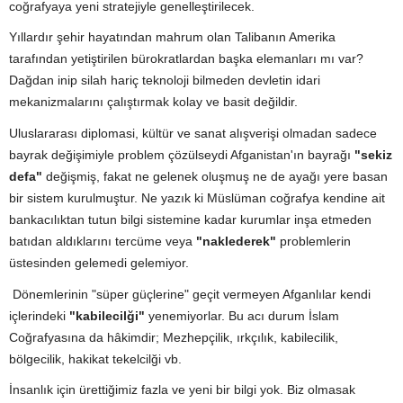
coğrafyaya yeni stratejiyle genelleştirilecek.
Yıllardır şehir hayatından mahrum olan Talibanın Amerika
tarafından yetiştirilen bürokratlardan başka elemanları mı var?
Dağdan inip silah hariç teknoloji bilmeden devletin idari
mekanizmalarını çalıştırmak kolay ve basit değildir.
Uluslararası diplomasi, kültür ve sanat alışverişi olmadan sadece
bayrak değişimiyle problem çözülseydi Afganistan'ın bayrağı
"sekiz
defa"
değişmiş, fakat ne gelenek oluşmuş ne de ayağı yere basan
bir sistem kurulmuştur. Ne yazık ki Müslüman coğrafya kendine ait
bankacılıktan tutun bilgi sistemine kadar kurumlar inşa etmeden
batıdan aldıklarını tercüme veya
"naklederek"
problemlerin
üstesinden gelemedi gelemiyor.
Dönemlerinin "süper güçlerine" geçit vermeyen Afganlılar kendi
içlerindeki
"kabilecilği"
yenemiyorlar. Bu acı durum İslam
Coğrafyasına da hâkimdir; Mezhepçilik, ırkçılık, kabilecilik,
bölgecilik, hakikat tekelcilği vb.
İnsanlık için ürettiğimiz fazla ve yeni bir bilgi yok. Biz olmasak