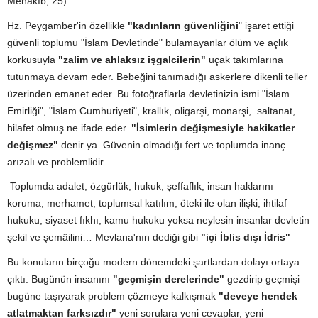
Menâkıb, 25)
Hz. Peygamber'in özellikle
"kadınların güvenliğini
" işaret ettiği
güvenli toplumu "İslam Devletinde" bulamayanlar ölüm ve açlık
korkusuyla
"zalim ve ahlaksız işgalcilerin"
uçak takımlarına
tutunmaya devam eder. Bebeğini tanımadığı askerlere dikenli teller
üzerinden emanet eder. Bu fotoğraflarla devletinizin ismi "İslam
Emirliği", "İslam Cumhuriyeti", krallık, oligarşi, monarşi, saltanat,
hilafet olmuş ne ifade eder.
"İsimlerin değişmesiyle hakikatler
değişmez"
denir ya. Güvenin olmadığı fert ve toplumda inanç
arızalı ve problemlidir.
Toplumda adalet, özgürlük, hukuk, şeffaflık, insan haklarını
koruma, merhamet, toplumsal katılım, öteki ile olan ilişki, ihtilaf
hukuku, siyaset fıkhı, kamu hukuku yoksa neylesin insanlar devletin
şekil ve şemâilini… Mevlana'nın dediği gibi
"içi İblis dışı İdris"
Bu konuların birçoğu modern dönemdeki şartlardan dolayı ortaya
çıktı. Bugünün insanını
"geçmişin derelerinde"
gezdirip geçmişi
bugüne taşıyarak problem çözmeye kalkışmak
"deveye hendek
atlatmaktan farksızdır"
yeni sorulara yeni cevaplar, yeni