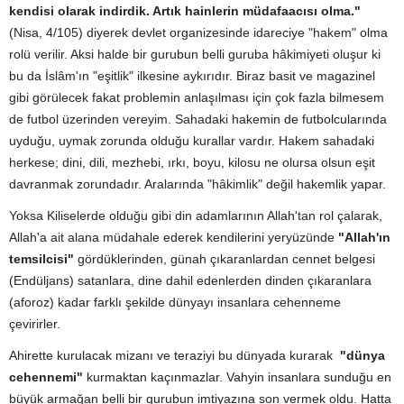
kendisi olarak indirdik. Artık hainlerin müdafaacısı olma."
(Nisa, 4/105) diyerek devlet organizesinde idareciye "hakem" olma
rolü verilir. Aksi halde bir gurubun belli guruba hâkimiyeti oluşur ki
bu da İslâm'ın "eşitlik" ilkesine aykırıdır. Biraz basit ve magazinel
gibi görülecek fakat problemin anlaşılması için çok fazla bilmesem
de futbol üzerinden vereyim. Sahadaki hakemin de futbolcularında
uyduğu, uymak zorunda olduğu kurallar vardır. Hakem sahadaki
herkese; dini, dili, mezhebi, ırkı, boyu, kilosu ne olursa olsun eşit
davranmak zorundadır. Aralarında "hâkimlik" değil hakemlik yapar.
Yoksa Kiliselerde olduğu gibi din adamlarının Allah'tan rol çalarak,
Allah'a ait alana müdahale ederek kendilerini yeryüzünde
"Allah'ın
temsilcisi"
gördüklerinden, günah çıkaranlardan cennet belgesi
(Endüljans) satanlara, dine dahil edenlerden dinden çıkaranlara
(aforoz) kadar farklı şekilde dünyayı insanlara cehenneme
çevirirler.
Ahirette kurulacak mizanı ve teraziyi bu dünyada kurarak
"dünya
cehennemi"
kurmaktan kaçınmazlar. Vahyin insanlara sunduğu en
büyük armağan belli bir gurubun imtiyazına son vermek oldu. Hatta