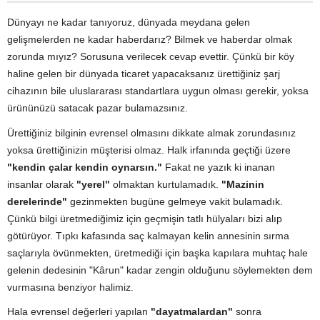
Dünyayı ne kadar tanıyoruz, dünyada meydana gelen
gelişmelerden ne kadar haberdarız? Bilmek ve haberdar olmak
zorunda mıyız? Sorusuna verilecek cevap evettir. Çünkü bir köy
haline gelen bir dünyada ticaret yapacaksanız ürettiğiniz şarj
cihazının bile uluslararası standartlara uygun olması gerekir, yoksa
ürününüzü satacak pazar bulamazsınız.
Ürettiğiniz bilginin evrensel olmasını dikkate almak zorundasınız
yoksa ürettiğinizin müşterisi olmaz. Halk irfanında geçtiği üzere
"kendin çalar kendin oynarsın."
Fakat ne yazık ki inanan
insanlar olarak
"yerel"
olmaktan kurtulamadık.
"Mazinin
derelerinde"
gezinmekten bugüne gelmeye vakit bulamadık.
Çünkü bilgi üretmediğimiz için geçmişin tatlı hülyaları bizi alıp
götürüyor. Tıpkı kafasında saç kalmayan kelin annesinin sırma
saçlarıyla övünmekten, üretmediği için başka kapılara muhtaç hale
gelenin dedesinin "Kârun" kadar zengin olduğunu söylemekten dem
vurmasına benziyor halimiz.
Hala evrensel değerleri yapılan
"dayatmalardan"
sonra