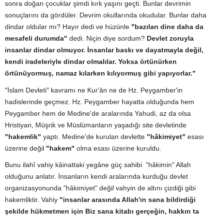
sonra doğan çocuklar şimdi kırk yaşını geçti. Bunlar devrimin
sonuçlarını da gördüler. Devrim okullarında okudular. Bunlar daha
dindar oldular mı? Hayır dedi ve hüzünle
"bazıları dine daha da
mesafeli durumda"
dedi. Niçin diye sordum?
Devlet zoruyla
insanlar dindar olmuyor. İnsanlar baskı ve dayatmayla değil,
kendi iradeleriyle dindar olmalılar. Yoksa örtünürken
örtünüyormuş, namaz kılarken kılıyormuş gibi yapıyorlar."
"İslam Devleti" kavramı ne Kur'ân ne de Hz. Peygamber'in
hadislerinde geçmez. Hz. Peygamber hayatta olduğunda hem
Peygamber hem de Medine'de aralarında Yahudi, az da olsa
Hristiyan, Müşrik ve Müslümanların yaşadığı site devletinde
"hakemlik"
yaptı. Medine'de kurulan devlette
"hâkimiyet"
esası
üzerine değil
"hakem"
olma esası üzerine kuruldu.
Bunu ilahî vahiy kâinattaki yegâne güç sahibi "hâkimin" Allah
olduğunu anlatır. İnsanların kendi aralarında kurduğu devlet
organizasyonunda "hâkimiyet" değil vahyin de altını çizdiği gibi
hakemliktir. Vahiy
"insanlar arasında Allah'ın sana bildirdiği
şekilde hükmetmen için Biz sana kitabı gerçeğin, hakkın ta