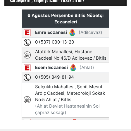
Kardeşlik mi, Emperyalizmin Tuzakları mı?