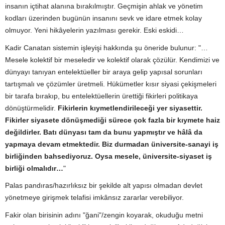
insanın içtihat alanına bırakılmıştır. Geçmişin ahlak ve yönetim
kodları üzerinden bugünün insanını sevk ve idare etmek kolay
olmuyor. Yeni hikâyelerin yazılması gerekir. Eski eskidi…
Kadir Canatan sistemin işleyişi hakkında şu öneride bulunur: "…
Mesele kolektif bir meseledir ve kolektif olarak çözülür. Kendimizi ve
dünyayı tanıyan entelektüeller bir araya gelip yapısal sorunları
tartışmalı ve çözümler üretmeli. Hükümetler kısır siyasi çekişmeleri
bir tarafa bırakıp, bu entelektüellerin ürettiği fikirleri politikaya
dönüştürmelidir.
Fikirlerin kıymetlendirileceği yer siyasettir.
Fikirler siyasete dönüşmediği sürece çok fazla bir kıymete haiz
değildirler. Batı dünyası tam da bunu yapmıştır ve hâlâ da
yapmaya devam etmektedir. Biz durmadan üniversite-sanayi iş
birliğinden bahsediyoruz. Oysa mesele, üniversite-siyaset iş
birliği olmalıdır…
"
Palas pandıras/hazırlıksız bir şekilde alt yapısı olmadan devlet
yönetmeye girişmek telafisi imkânsız zararlar verebiliyor.
Fakir olan birisinin adını "ğani"/zengin koyarak, okuduğu metni