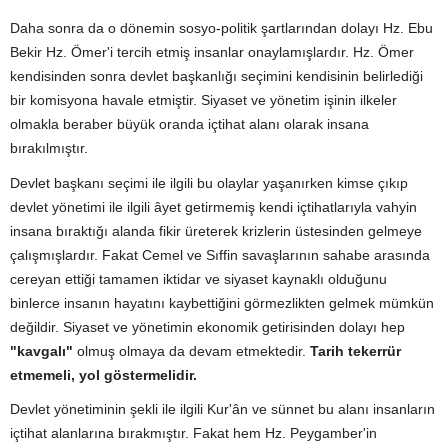
Daha sonra da o dönemin sosyo-politik şartlarından dolayı Hz. Ebu
Bekir Hz. Ömer'i tercih etmiş insanlar onaylamışlardır. Hz. Ömer
kendisinden sonra devlet başkanlığı seçimini kendisinin belirlediği
bir komisyona havale etmiştir. Siyaset ve yönetim işinin ilkeler
olmakla beraber büyük oranda içtihat alanı olarak insana
bırakılmıştır.
Devlet başkanı seçimi ile ilgili bu olaylar yaşanırken kimse çıkıp
devlet yönetimi ile ilgili âyet getirmemiş kendi içtihatlarıyla vahyin
insana bıraktığı alanda fikir üreterek krizlerin üstesinden gelmeye
çalışmışlardır. Fakat Cemel ve Sıffin savaşlarının sahabe arasında
cereyan ettiği tamamen iktidar ve siyaset kaynaklı olduğunu
binlerce insanın hayatını kaybettiğini görmezlikten gelmek mümkün
değildir. Siyaset ve yönetimin ekonomik getirisinden dolayı hep
"kavgalı"
olmuş olmaya da devam etmektedir.
Tarih tekerrür
etmemeli, yol göstermelidir.
Devlet yönetiminin şekli ile ilgili Kur'ân ve sünnet bu alanı insanların
içtihat alanlarına bırakmıştır. Fakat hem Hz. Peygamber'in