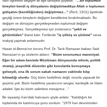
İlahî öğretinin değişim ile ilgili tavsiyesi şöyledir;
"…bir toplumun
bireyleri kendi iç dünyalarını değiştirmedikçe Allah o toplumun
gidişatını (kendiliğinden) değiştirmez…"
(Ra'd, 13/11) âyetinde
geçtiği üzere bireylerin değişimi kendilerine bırakılmaktadır. Bu
değişim ve dönüşüm gerçekleşmeden toplumsal değişim
gerçekleşmez. Gerçekleşmesi için zorlarsanız
"şekil ve
görüntüden"
ibaret kalır. Fertlerde
"iç çöküş ve çürüme"
varsa
makyaj yapmak anlamsızdır.
Hasan el-Benna’nın torunu Prof. Dr. Tarık Ramazan babası Said
Ramazan’ın şu sözlerini aktarır:
‘’Bizim sorunumuz maneviyat.
Eğer bir adam benimle Müslüman dünyasında reform, politik
strateji, jeopolitik düzenler gibi konularda konuşmaya
gelseydi, ona ilk sorum sabah namazını vaktinde kılıp
kılmadığı olurdu
.
Güç bizim hedefimiz değil, onunla yapacak bir
şeyimiz yok. Bizim hedefimiz yaratıcının sevgisi, kardeşlik ve İslam
adaleti. İşte bu bizim zalimlere mesajımız…"
Bir siyasetçi İran'daki hatırasını şöyle anlatır: "Katıldığım bir
toplantıda bir katılımcıya şunu sordum. "1979 İran devriminden