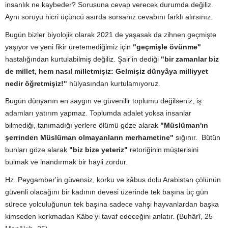
insanlık ne kaybeder? Sorusuna cevap verecek durumda değiliz.
Aynı soruyu hicri üçüncü asırda sorsanız cevabını farklı alırsınız.
Bugün bizler biyolojik olarak 2021 de yaşasak da zihnen geçmişte
yaşıyor ve yeni fikir üretemediğimiz için
"geçmişle övünme"
hastalığından kurtulabilmiş değiliz. Şair'in dediği
"bir zamanlar biz
de millet, hem nasıl milletmişiz: Gelmişiz dünyâya milliyyet
nedir öğretmişiz!"
hülyasından kurtulamıyoruz.
Bugün dünyanın en saygın ve güvenilir toplumu değilseniz, iş
adamları yatırım yapmaz. Toplumda adalet yoksa insanlar
bilmediği, tanımadığı yerlere ölümü göze alarak
"Müslüman'ın
şerrinden Müslüman olmayanların merhametine"
sığınır. Bütün
bunları göze alarak
"biz bize yeteriz"
retoriğinin müşterisini
bulmak ve inandırmak bir hayli zordur.
Hz. Peygamber'in güvensiz, korku ve kâbus dolu Arabistan çölünün
güvenli olacağını bir kadının devesi üzerinde tek başına üç gün
sürece yolculuğunun tek başına sadece vahşi hayvanlardan başka
kimseden korkmadan
Kâbe’yi tavaf edeceğini
anlatır.
(
Buhârî, 25