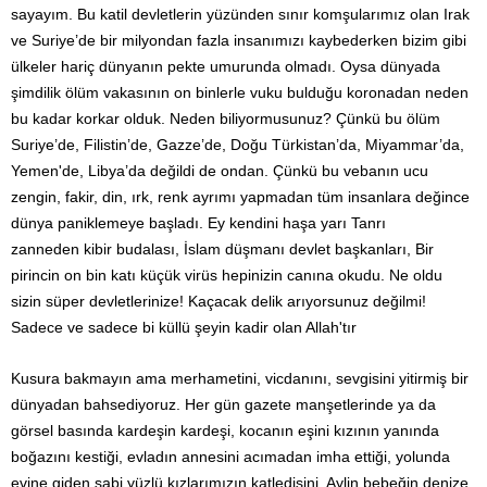
sayayım. Bu katil devletlerin yüzünden sınır komşularımız olan Irak
ve Suriye’de bir milyondan fazla insanımızı kaybederken bizim gibi
ülkeler hariç dünyanın pekte umurunda olmadı. Oysa dünyada
şimdilik ölüm vakasının on binlerle vuku bulduğu koronadan neden
bu kadar korkar olduk. Neden biliyormusunuz? Çünkü bu ölüm
Suriye’de, Filistin’de, Gazze’de, Doğu Türkistan’da, Miyammar’da,
Yemen'de, Libya’da değildi de ondan. Çünkü bu vebanın ucu
zengin, fakir, din, ırk, renk ayrımı yapmadan tüm insanlara değince
dünya paniklemeye başladı. Ey kendini haşa yarı Tanrı
zanneden kibir budalası, İslam düşmanı devlet başkanları, Bir
pirincin on bin katı küçük virüs hepinizin canına okudu. Ne oldu
sizin süper devletlerinize! Kaçacak delik arıyorsunuz değilmi!
Sadece ve sadece
bi küllü şeyin kadir olan Allah'tır
Kusura bakmayın ama merhametini, vicdanını, sevgisini yitirmiş bir
dünyadan bahsediyoruz. Her gün gazete manşetlerinde ya da
görsel basında kardeşin kardeşi, kocanın eşini kızının yanında
boğazını kestiği, evladın annesini acımadan imha ettiği, yolunda
evine giden sabi yüzlü kızlarımızın katledişini, Aylin bebeğin denize