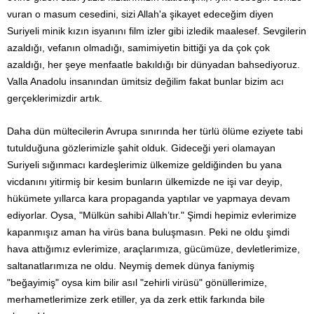
vuran o masum cesedini, sizi Allah'a şikayet edeceğim diyen
Suriyeli minik kızın isyanını film izler gibi izledik maalesef. Sevgilerin
azaldığı, vefanın olmadığı, samimiyetin bittiği ya da çok çok
azaldığı, her şeye menfaatle bakıldığı bir dünyadan bahsediyoruz.
Valla Anadolu insanından ümitsiz değilim fakat bunlar bizim acı
gerçeklerimizdir artık.
Daha dün mültecilerin Avrupa sınırında her türlü ölüme eziyete tabi
tutulduğuna gözlerimizle şahit olduk. Gideceği yeri olamayan
Suriyeli sığınmacı kardeşlerimiz ülkemize geldiğinden bu yana
vicdanını yitirmiş bir kesim bunların ülkemizde ne işi var deyip,
hükümete yıllarca kara propaganda yaptılar ve yapmaya devam
ediyorlar. Oysa, "Mülkün sahibi Allah’tır." Şimdi hepimiz evlerimize
kapanmışız aman ha virüs bana buluşmasın. Peki ne oldu şimdi
hava attığımız evlerimize, araçlarımıza, gücümüze, devletlerimize,
saltanatlarımıza ne oldu. Neymiş demek dünya faniymiş
"beğayimiş" oysa kim bilir asıl "zehirli virüsü" gönüllerimize,
merhametlerimize zerk etiller, ya da zerk ettik farkında bile