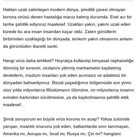
Haktan uzak zalimleşen modern dünya, şimdilik çaresi olmayan
korona virüsü denen hastalığa maruz kalmış durumda. Evet acı bir
tarihe şahitlik ediyoruz maalesef. Uzakları yakın, yakını uzak eden
kürede bu ara insan insandan kaçar oldu. Zaten gönüllerin
birbirinden uzaklaştığı bir dünyada, tenlerin yakın olmasının anlamı
da görüntüden ibaretti sanki.
Hangi virüs daha tehlikeli? Hoyratça kullanılıp kimyasal cephaneliğe
dönmüş bir evrenin, vicdanını yitirmiş merhametini kaybetmiş
devletlerin, mazlum insanları yok eden acımasız ve adaletsiz bir
dünyadan bahsediyoruz. Bizzat yaşadığımız bölgemizde son yirmi-
otuz yılda milyonlarca Müslümanın ölümüne, on milyonlarca insanın
evinden barkından sürülmesine, ya da kaybolmasına şahitlik ettik
maalesef…
Şimdi soruyorum en büyük virüs korona mı acep? Yoksa zulümde
yarışan, insanlık onurunu yok eden, katliamlarda sınır tanımayan,
Amerika mı, Avrupa mı, İsrail mi, Rusya mı, Çin mi? hangisini