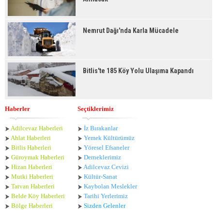
Nemrut Dağı'nda Karla Mücadele
Bitlis'te 185 Köy Yolu Ulaşıma Kapandı
Haberler
Seçtiklerimiz
Adilcevaz Haberleri
İz Bırakanlar
Ahlat Haberle
ri
Yemek Kültürümüz
Bitlis Haberleri
Yöresel Efsaneler
Güroymak Haberleri
Derneklerimiz
Hizan Haberleri
Adilcevaz Cevizi
Mutki Haberleri
Kültür-Sanat
Tatvan Haberleri
Kaybolan Meslekler
Belde Köy Haberleri
Tarihi Yerlerimiz
Bölge Haberleri
Sizden Gelenler