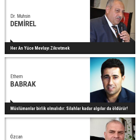
Dr. Muhsin
DEMİREL
Her An Yüce Mevlayı Zikretmek
Ethem
BABRAK
Müslümanlar birlik olmalıdır: Silahlar kadar algılar da öldürür!
Özcan