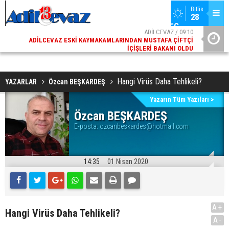
Bitlis
28 
°C
02
ADİLCEVAZ / 09:10
AK
ADILCEVAZ ESKI KAYMAKAMLARINDAN MUSTAFA ÇIFTÇI
DI
İÇIŞLERI BAKANI OLDU
Hangi Virüs Daha Tehlikeli?
YAZARLAR
Özcan BEŞKARDEŞ
Yazarın Tüm Yazıları >
Özcan BEŞKARDEŞ
E-posta:
ozcanbeskardes@hotmail.com
14:35
01 Nisan 2020
A+
Hangi Virüs Daha Tehlikeli?
A-