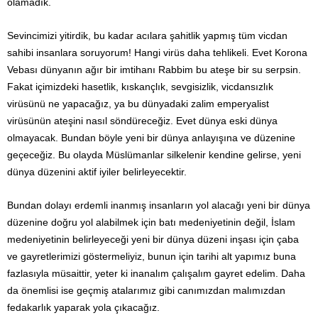
olamadık.
Sevincimizi yitirdik, bu kadar acılara şahitlik yapmış tüm vicdan
sahibi insanlara soruyorum! Hangi virüs daha tehlikeli. Evet Korona
Vebası dünyanın ağır bir imtihanı Rabbim bu ateşe bir su serpsin.
Fakat içimizdeki hasetlik, kıskançlık, sevgisizlik, vicdansızlık
virüsünü ne yapacağız, ya bu dünyadaki zalim emperyalist
virüsünün ateşini nasıl söndüreceğiz. Evet dünya eski dünya
olmayacak. Bundan böyle yeni bir dünya anlayışına ve düzenine
geçeceğiz. Bu olayda Müslümanlar silkelenir kendine gelirse, yeni
dünya düzenini aktif iyiler belirleyecektir.
Bundan dolayı erdemli inanmış insanların yol alacağı yeni bir dünya
düzenine doğru yol alabilmek için batı medeniyetinin değil, İslam
medeniyetinin belirleyeceği yeni bir dünya düzeni inşası için çaba
ve gayretlerimizi göstermeliyiz, bunun için tarihi alt yapımız buna
fazlasıyla müsaittir, yeter ki inanalım çalışalım gayret edelim. Daha
da önemlisi ise geçmiş atalarımız gibi canımızdan malımızdan
fedakarlık yaparak yola çıkacağız.