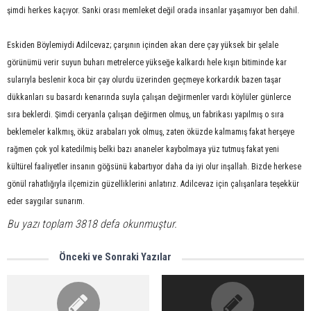
şimdi herkes kaçıyor. Sanki orası memleket değil orada insanlar yaşamıyor ben dahil.
Eskiden Böylemiydi Adilcevaz; çarşının içinden akan dere çay yüksek bir şelale
görünümü verir suyun buharı metrelerce yükseğe kalkardı hele kışın bitiminde kar
sularıyla beslenir koca bir çay olurdu üzerinden geçmeye korkardık bazen taşar
dükkanları su basardı kenarında suyla çalışan değirmenler vardı köylüler günlerce
sıra beklerdi. Şimdi ceryanla çalışan değirmen olmuş, un fabrikası yapılmış o sıra
beklemeler kalkmış, öküz arabaları yok olmuş, zaten öküzde kalmamış fakat herşeye
rağmen çok yol katedilmiş belki bazı ananeler kaybolmaya yüz tutmuş fakat yeni
kültürel faaliyetler insanın göğsünü kabartıyor daha da iyi olur inşallah. Bizde herkese
gönül rahatlığıyla ilçemizin güzelliklerini anlatırız. Adilcevaz için çalışanlara teşekkür
eder saygılar sunarım.
Bu yazı toplam 3818 defa okunmuştur.
Önceki ve Sonraki Yazılar