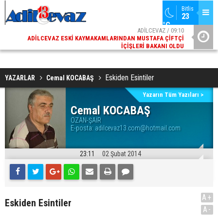
Bitlis
23 
°C
02
ADİLCEVAZ / 09:10
AK
ADILCEVAZ ESKI KAYMAKAMLARINDAN MUSTAFA ÇIFTÇI
DI
İÇIŞLERI BAKANI OLDU
Eskiden Esintiler
YAZARLAR
Cemal KOCABAŞ
Yazarın Tüm Yazıları >
Cemal KOCABAŞ
OZAN-ŞAİR
E-posta:
adilcevaz13.com@hotmail.com
23:11
02 Şubat 2014
A+
Eskiden Esintiler
A-