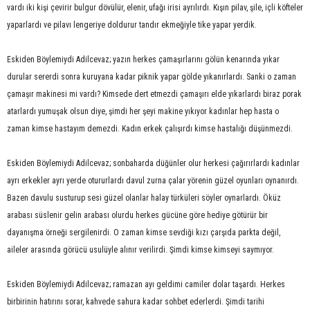
vardı iki kişi çevirir bulgur dövülür, elenir, ufağı irisi ayrılırdı. Kışın pilav, şile, içli köfteler
yaparlardı ve pilavı lengeriye doldurur tandır ekmeğiyle tike yapar yerdik.
Eskiden Böylemiydi Adilcevaz; yazın herkes çamaşırlarını gölün kenarında yıkar
durular sererdi sonra kuruyana kadar piknik yapar gölde yıkanırlardı. Sanki o zaman
çamaşır makinesi mi vardı? Kimsede dert etmezdi çamaşırı elde yıkarlardı biraz porak
atarlardı yumuşak olsun diye, şimdi her şeyi makine yıkıyor kadınlar hep hasta o
zaman kimse hastayım demezdi. Kadın erkek çalışırdı kimse hastalığı düşünmezdi.
Eskiden Böylemiydi Adilcevaz; sonbaharda düğünler olur herkesi çağırırlardı kadınlar
ayrı erkekler ayrı yerde otururlardı davul zurna çalar yörenin güzel oyunları oynanırdı.
Bazen davulu susturup sesi güzel olanlar halay türküleri söyler oynarlardı. Öküz
arabası süslenir gelin arabası olurdu herkes gücüne göre hediye götürür bir
dayanışma örneği sergilenirdi. O zaman kimse sevdiği kızı çarşıda parkta değil,
aileler arasında görücü usulüyle alınır verilirdi. Şimdi kimse kimseyi saymıyor.
Eskiden Böylemiydi Adilcevaz; ramazan ayı geldimi camiler dolar taşardı. Herkes
birbirinin hatırını sorar, kahvede sahura kadar sohbet ederlerdi. Şimdi tarihi