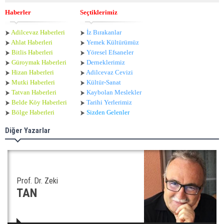
Haberler
Seçtiklerimiz
Adilcevaz Haberleri
İz Bırakanlar
Ahlat Haberle
ri
Yemek Kültürümüz
Bitlis Haberleri
Yöresel Efsaneler
Güroymak Haberleri
Derneklerimiz
Hizan Haberleri
Adilcevaz Cevizi
Mutki Haberleri
Kültür-Sanat
Tatvan Haberleri
Kaybolan Meslekler
Belde Köy Haberleri
Tarihi Yerlerimiz
Bölge Haberleri
Sizden Gelenler
Diğer Yazarlar
Prof. Dr. Zeki
TAN