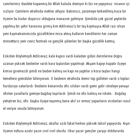
camilerimiz ibadete kapanmış bir Allah kuluda demiyor ki biz ne yapıyoruz insanın içi
sızlıyor. Camilerin etrafında inekler otluyor. Bakımsız, çürümeye terkedilmiş koca bir
ilçenin bu kadar duyarsız olduğuna inanasım gelmiyor. Şimdide çok güzel şeylerde
yapılmış bir şehir havasına girmiş kim Adilcevaz’a bir taş koymuşsa Allah razı olsun
yeni kaymakamımızda güzelliklere imza atmış kutlarım kendilerini her zaman
minnettarız yeni ceviz festivali ve gençlik şölenleri bir başka güzellik katmış.
Eskiden Böylemiydi Adilcevaz; kale kapısı vardı kaleden gölün derinlerine doğru
uzanan yüksek bedenler vardı kara taşlardan yapılmıştı. Akşam kapıyı kapatır ilçeye
kimse giremezdi şimdi ne beden kalmış ne kapı ne yaptılar o koca taşları hangi
temellere gömdüler bilmiyorum. O bedenin etrafında demir top gülleleri vardı o topları
hurdacıya satarlardı. Bedenin kenarında ofis siloları vardı gemi gelir iskeleye yanaşır
ofisten çuvallarla gemiye buğday taşırlardı. Şimdi ne ofis kalmış ne iskele... Buğday
yetiştiren biz, ofis başka ilçeye taşınmış buna akıl sır ermez yapanların vicdanları nasıl
el veriyor onuda bilmiyorum.
Eskiden Böylemiydi Adilcevaz; okullar azdı fakat herkes yüksek tahsil yapıyordu. Kışın
ilçenin nüfusu azalır yazın cıvıl cıvıl olurdu. Okur yazar gençler çarşıyı doldururdu