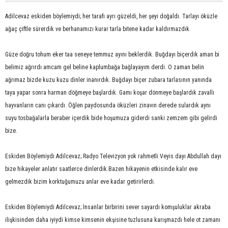
Adilcevaz eskiden böylemiydi; her tarafı ayrı güzeldi, her şeyi doğaldı. Tarlayı öküzle
ağaç çiftle sürerdik ve berhanamızı kurar tarla bitene kadar kaldırmazdık.
Güze doğru tohum eker taa seneye temmuz ayını beklerdik. Buğdayı biçerdik aman bi
belimiz ağrırdı amcam gel beline kaplumbağa bağlayayım derdi. O zaman belin
ağrımaz bizde kuzu kuzu dinler inanırdık. Buğdayı biçer zubara tarlasının yanında
taya yapar sonra harman döğmeye başlardık. Gamı koşar dönmeye başlardık zavallı
hayvanların canı çıkardı. Öğlen paydosunda öküzleri zinavın derede sulardık aynı
suyu tosbağalarla beraber içerdik bide hoşumuza giderdi sanki zemzem gibi gelirdi
bize.
Eskiden Böylemiydi Adilcevaz; Radyo Televizyon yok rahmetli Veyis dayı Abdullah dayı
bize hikayeler anlatır saatlerce dinlerdik.Bazen hikayenin etkisinde kalır eve
gelmezdik bizim korktuğumuzu anlar eve kadar getirirlerdi.
Eskiden Böylemiydi Adilcevaz; İnsanlar birbirini sever sayardı komşuluklar akraba
ilişkisinden daha iyiydi kimse kimsenin ekşisine tuzlusuna karışmazdı hele ot zamanı