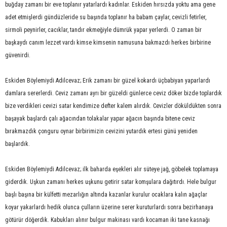
buğday zamanı bir eve toplanır yatarlardı kadınlar. Eskiden hırsızda yoktu ama gene
adet etmişlerdi gündüzleride su başında toplanır ha babam çaylar, cevizli fetirler,
sirmoli peynirler, cacıklar, tandır ekmeğiyle dümrük yapar yerlerdi. O zaman bir
başkaydı canım lezzet vardı kimse kimsenin namusuna bakmazdı herkes birbirine
güvenirdi.
Eskiden Böylemiydi Adilcevaz; Erik zamanı bir güzel kokardı üçbabiyan yaparlardı
damlara sererlerdi. Ceviz zamanı ayrı bir güzeldi günlerce ceviz döker bizde toplardık
bize verdikleri cevizi satar kendimize defter kalem alırdık. Cevizler döküldükten sonra
başayak başlardı çalı ağacından tolakalar yapar ağacın başında bitene ceviz
bırakmazdık çonguru oynar birbirimizin cevizini yutardık ertesi günü yeniden
başlardık.
Eskiden Böylemiydi Adilcevaz; ilk baharda eşekleri alır süteye jağ, göbelek toplamaya
giderdik. Uşkun zamanı herkes uşkunu getirir satar komşulara dağıtırdı. Hele bulgur
başlı başına bir külfetti mezarlığın altında kazanlar kurulur ocaklara kalın ağaçlar
koyar yakarlardı hedik olunca çulların üzerine serer kuruturlardı sonra bezirhanaya
götürür döğerdik. Kabukları alınır bulgur makinası vardı kocaman iki tane kasnağı