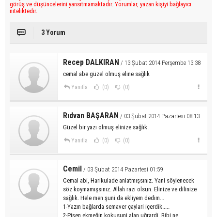
görüş ve düşüncelerini yansıtmamaktadır. Yorumlar, yazan kişiyi bağlayıcı
niteliktedir.
3 Yorum
Recep DALKIRAN
/ 13 Şubat 2014 Perşembe 13:38
cemal abe güzel olmuş eline sağlık
Yanıtla
(0)
(0)
Rıdvan BAŞARAN
/ 03 Şubat 2014 Pazartesi 08:13
Güzel bir yazı olmuş elinize sağlık.
Yanıtla
(0)
(0)
Cemil
/ 03 Şubat 2014 Pazartesi 01:59
Cemal abi, Harikulade anlatmışsınız. Yani söylenecek
söz koymamışsınız. Allah razı olsun. Elinize ve dilinize
sağlık. Hele men şuni da ekliyem dedim...
1-Yazın bağlarda semaver çaylari içerdik.....
2-Pişen ekmeğin kokusuni alan uğrardi. Bibi ne