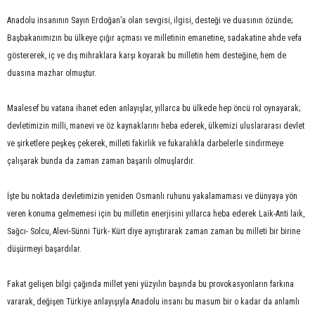
Anadolu insanının Sayın Erdoğan’a olan sevgisi, ilgisi, desteği ve duasının özünde;
Başbakanımızın bu ülkeye çığır açması ve milletinin emanetine, sadakatine ahde vefa
göstererek, iç ve dış mihraklara karşı koyarak bu milletin hem desteğine, hem de
duasına mazhar olmuştur.
Maalesef bu vatana ihanet eden anlayışlar, yıllarca bu ülkede hep öncü rol oynayarak;
devletimizin milli, manevi ve öz kaynaklarını heba ederek, ülkemizi uluslararası devlet
ve şirketlere peşkeş çekerek, milleti fakirlik ve fukaralıkla darbelerle sindirmeye
çalışarak bunda da zaman zaman başarılı olmuşlardır.
İşte bu noktada devletimizin yeniden Osmanlı ruhunu yakalamaması ve dünyaya yön
veren konuma gelmemesi için bu milletin enerjisini yıllarca heba ederek Laik-Anti laik,
Sağcı- Solcu, Alevi-Sünni Türk- Kürt diye ayrıştırarak zaman zaman bu milleti bir birine
düşürmeyi başardılar.
Fakat gelişen bilgi çağında millet yeni yüzyılın başında bu provokasyonların farkına
vararak, değişen Türkiye anlayışıyla Anadolu insanı bu masum bir o kadar da anlamlı