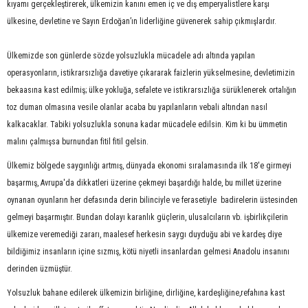
kıyamı gerçekleştirerek, ülkemizin kanını emen iç ve dış emperyalistlere karşı
ülkesine, devletine ve Sayın Erdoğan’ın liderliğine güvenerek sahip çıkmışlardır.
Ülkemizde son günlerde sözde yolsuzlukla mücadele adı altında yapılan
operasyonların, istikrarsızlığa davetiye çıkararak faizlerin yükselmesine, devletimizin
bekaasına kast edilmiş; ülke yokluğa, sefalete ve istikrarsızlığa sürüklenerek ortalığın
toz duman olmasına vesile olanlar acaba bu yapılanların vebali altından nasıl
kalkacaklar. Tabiki yolsuzlukla sonuna kadar mücadele edilsin. Kim ki bu ümmetin
malını çalmışsa burnundan fitil fitil gelsin.
Ülkemiz bölgede saygınlığı artmış, dünyada ekonomi sıralamasında ilk 18'e girmeyi
başarmış, Avrupa'da dikkatleri üzerine çekmeyi başardığı halde, bu millet üzerine
oynanan oyunların her defasında derin bilinciyle ve ferasetiyle badirelerin üstesinden
gelmeyi başarmıştır. Bundan dolayı karanlık güçlerin, ulusalcıların vb. işbirlikçilerin
ülkemize veremediği zararı, maalesef herkesin saygı duyduğu abi ve kardeş diye
bildiğimiz insanların içine sızmış, kötü niyetli insanlardan gelmesi Anadolu insanını
derinden üzmüştür.
Yolsuzluk bahane edilerek ülkemizin birliğine, dirliğine, kardeşliğine,refahına kast