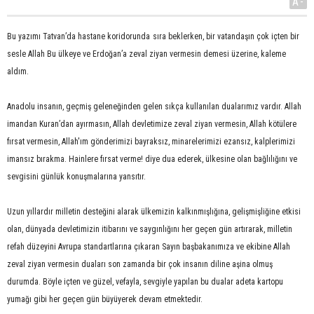
A-
Bu yazımı Tatvan’da
h
astane koridorunda
sıra beklerken, bir vatandaşın çok içten bir
sesle Allah Bu ülkeye ve Erdoğan’a zeval ziyan vermesin demesi üzerine, kaleme
aldım.
Anadolu insanın, geçmiş geleneğinden gelen sıkça kullanılan dualarımız vardır. Allah
imandan Kuran’dan ayırmasın, Allah devletimize zeval ziyan vermesin, Allah kötülere
fırsat vermesin, Allah'ım gönderimizi bayraksız, minarelerimizi ezansız, kalplerimizi
imansız bırakma. Hainlere fırsat verme! diye dua ederek, ülkesine olan bağlılığını ve
sevgisini günlük konuşmalarına yansıtır.
Uzun yıllardır milletin desteğini alarak ülkemizin kalkınmışlığına, gelişmişliğine etkisi
olan, dünyada devletimizin itibarını ve saygınlığını her geçen gün artırarak, milletin
refah düzeyini Avrupa standartlarına çıkaran Sayın başbakanımıza ve ekibine Allah
zeval ziyan vermesin duaları son zamanda bir çok insanın diline aşina olmuş
durumda. Böyle içten ve güzel, vefayla, sevgiyle yapılan bu dualar adeta kartopu
yumağı gibi her geçen gün büyüyerek devam etmektedir.