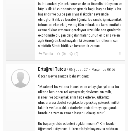
istihdamdaki yüksek ivme ve de en önemlisi dünyanın en
büyük ilk 18 ekonomisine girmek başlı başına büyük bir
başarıdır ve bu başarı siyasal iktidar sayesinde
olmuştur.Bİrlik ve beraberliğimizi bozacak, içimize nifak
tohumları ekecek iç ve dış tüm mihraklara karşı mutlaka
azami dikkat etmemiz gerekiyior.Özellikle son günlerde
ekonomide oluşan dalgalanmalar bunun en bariz ve en
açık örneğidir.Unutmayalım ki ekonomi bir ülkenin can
simididir.Şimdi birlik ve beraberlik zamanı........
Yanıtla
(0)
(0)
Ertuğrul Tutcu
/ 06 Şubat 2014 Perşembe 08:56
Özcan Bey yazınızda bahsettiğiniz;
"Maalesef bu vatana ihanet eden anlayışlar, yıllarca bu
ülkede hep öncü rol oynayarak; devletimizin milli,
manevi ve öz kaynaklarını heba ederek, ülkemizi
uluslararası devlet ve şirketlere peşkeş çekerek, milleti
fakirlik ve fukaralıkla darbelerle sindirmeye çalışarak
bunda da zaman zaman başarılı olmuşlardır."
Bu başarıyı elde edenleri açıklar mısınız? Kim bunlar
öğrenmek istiyorum. Ülkeme böyle hayasızca saldıran