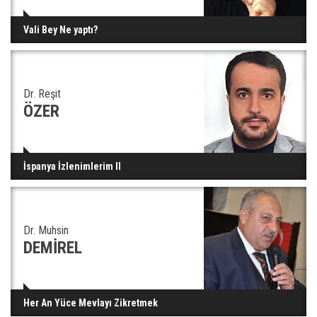
Vali Bey Ne yaptı?
Dr. Reşit
ÖZER
İspanya İzlenimlerim II
Dr. Muhsin
DEMİREL
Her An Yüce Mevlayı Zikretmek