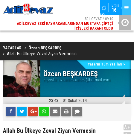
Bitlis
16 
°C
02
ADİLCEVAZ / 09:10
AK
ADILCEVAZ ESKI KAYMAKAMLARINDAN MUSTAFA ÇIFTÇI
DI
İÇIŞLERI BAKANI OLDU
YAZARLAR
Özcan BEŞKARDEŞ
Allah Bu Ülkeye Zeval Ziyan Vermesin
Yazarın Tüm Yazıları >
Özcan BEŞKARDEŞ
E-posta:
ozcanbeskardes@hotmail.com
23:43
01 Şubat 2014
A+
Allah Bu Ülkeye Zeval Ziyan Vermesin