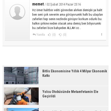
memet
/ 02 Şubat 2014 Pazar 23:16
Hz ömer halitbin veliti görevden alırken demişki ya halit
ben seni çok severim ama görüyorumki halk bu ulaşılan
zaferleri hep senin nezlinde görüyor korkum odurki bu
halkın şirkine neden olacak ama demiş ben biliyorumki
bu zaferleri bize bahşeden ALLAH cc .
Yanıtla
(0)
(0)
Bitlis Ekonomisine Yıllık 4 Milyar Ekonomik
Katkı
Yolcu Otobüsünde Metamfetamin Ele
Geçirildi