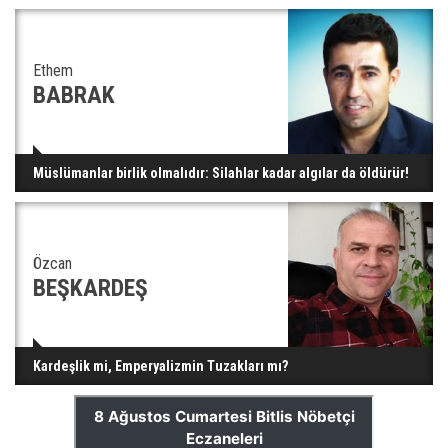
Ethem
BABRAK
Müslümanlar birlik olmalıdır: Silahlar kadar algılar da öldürür!
Özcan
BEŞKARDEŞ
Kardeşlik mi, Emperyalizmin Tuzakları mı?