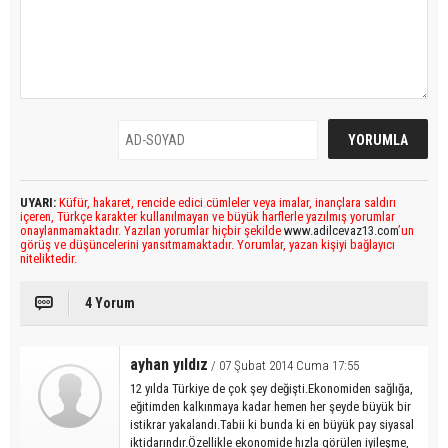
UYARI:
Küfür, hakaret, rencide edici cümleler veya imalar, inançlara saldırı
içeren, Türkçe karakter kullanılmayan ve büyük harflerle yazılmış yorumlar
onaylanmamaktadır. Yazılan yorumlar hiçbir şekilde
www.adilcevaz13.com
’un
görüş ve düşüncelerini yansıtmamaktadır. Yorumlar, yazan kişiyi bağlayıcı
niteliktedir.
4 Yorum
ayhan yıldız
/ 07 Şubat 2014 Cuma 17:55
12 yılda Türkiye de çok şey değişti.Ekonomiden sağlığa,
eğitimden kalkınmaya kadar hemen her şeyde büyük bir
istikrar yakalandı.Tabii ki bunda ki en büyük pay siyasal
iktidarındır.Özellikle ekonomide hızla görülen iyileşme,