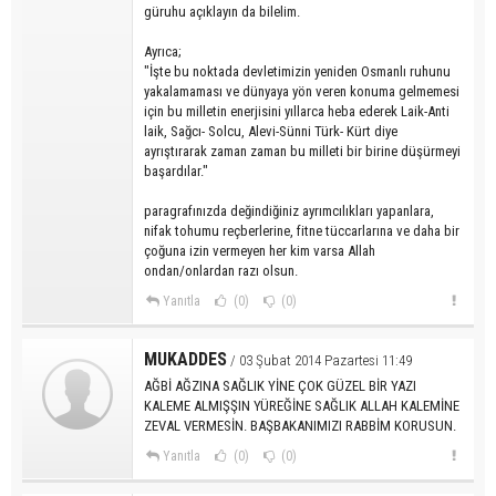
güruhu açıklayın da bilelim.
Ayrıca;
"İşte bu noktada devletimizin yeniden Osmanlı ruhunu
yakalamaması ve dünyaya yön veren konuma gelmemesi
için bu milletin enerjisini yıllarca heba ederek Laik-Anti
laik, Sağcı- Solcu, Alevi-Sünni Türk- Kürt diye
ayrıştırarak zaman zaman bu milleti bir birine düşürmeyi
başardılar."
paragrafınızda değindiğiniz ayrımcılıkları yapanlara,
nifak tohumu reçberlerine, fitne tüccarlarına ve daha bir
çoğuna izin vermeyen her kim varsa Allah
ondan/onlardan razı olsun.
Yanıtla
(0)
(0)
MUKADDES
/ 03 Şubat 2014 Pazartesi 11:49
AĞBİ AĞZINA SAĞLIK YİNE ÇOK GÜZEL BİR YAZI
KALEME ALMIŞŞIN YÜREĞİNE SAĞLIK ALLAH KALEMİNE
ZEVAL VERMESİN. BAŞBAKANIMIZI RABBİM KORUSUN.
Yanıtla
(0)
(0)