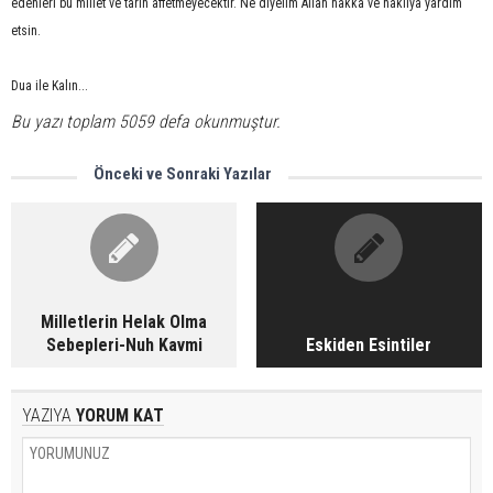
edenleri bu millet ve tarih affetmeyecektir. Ne diyelim Allah hakka ve haklıya yardım
etsin.
Dua ile Kalın...
Bu yazı toplam 5059 defa okunmuştur.
Önceki ve Sonraki Yazılar
Milletlerin Helak Olma
Sebepleri-Nuh Kavmi
Eskiden Esintiler
YAZIYA
YORUM KAT