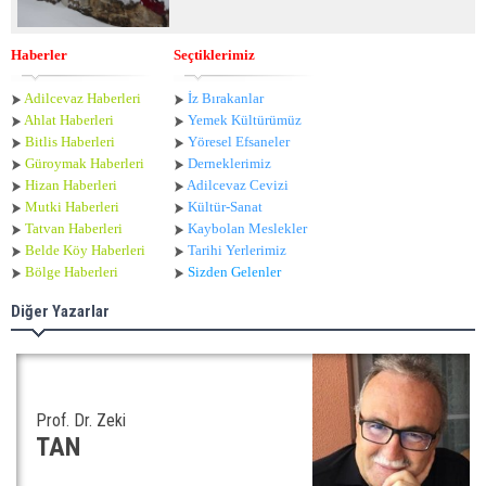
Haberler
Seçtiklerimiz
Adilcevaz Haberleri
İz Bırakanlar
Ahlat Haberle
ri
Yemek Kültürümüz
Bitlis Haberleri
Yöresel Efsaneler
Güroymak Haberleri
Derneklerimiz
Hizan Haberleri
Adilcevaz Cevizi
Mutki Haberleri
Kültür-Sanat
Tatvan Haberleri
Kaybolan Meslekler
Belde Köy Haberleri
Tarihi Yerlerimiz
Bölge Haberleri
Sizden Gelenler
Diğer Yazarlar
Prof. Dr. Zeki
TAN