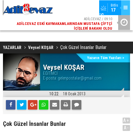
Bitlis
17 
°C
02
ADİLCEVAZ / 09:10
AK
ADILCEVAZ ESKI KAYMAKAMLARINDAN MUSTAFA ÇIFTÇI
DI
İÇIŞLERI BAKANI OLDU
Çok Güzel İnsanlar Bunlar
YAZARLAR
Veysel KOŞAR
Yazarın Tüm Yazıları >
Veysel KOŞAR
EĞİTİMCİ
E-posta:
gelenpostalar@gmail.com
10:22
18 Ocak 2013
A+
Çok Güzel İnsanlar Bunlar
A-