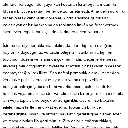
olurlardı ve bugün dünyaya kan kusturan İsrail oğullarından Hz.
Musa gibi yüce peygamberler de zuhur etmezdi. Ama gelin görün ki
fazilet olarak kendilerini görenler, kibrin ateşinde gururlarını
palazlayanlar bir başkasına da toplumda imkân ve fırsat vermek
istemezler engellemek için de ellerinden geleni yaparlar.
İşte bu cahiliye kırıntılarına takılmadan tanıdığınız, sevdiğiniz,
hayranlık duyduğunuz ve takdir ettiğiniz insanların varlığı, bir
toplumun düzeni ve ıslahında çok mühimdir. Geçenlerde mesai
arkadaşımla gittiğimiz bir ziyarette açıkçası bir başkasının cesaret
edemeyeceği yüreklilikte “Son nefesi pişmanlık olarak vermeden
kendinize gelin.” dercesine uyarıları ve onları güzellikte
buluşturmak için çabaları beni ve arkadaşımı çok etkiledi. Bir
topluluk veya bir aile içinde- var olmak için bir eriyeni- olması o aile
için veya topluluk ne büyük bir zenginliktir. Çevremize bakalım,
ailelerimizin fertlerine dikkat edelim. Toplumun birlik ve
beraberliğine, insani ve vicdani hakikatin gerekliliğine hizmet eden
ve maya olanları illa görürsünüz. Zira onların çağrıştırdıkları,
emsalimizden ve çevremizdekilerden farklıdır. Onlar size hep bir