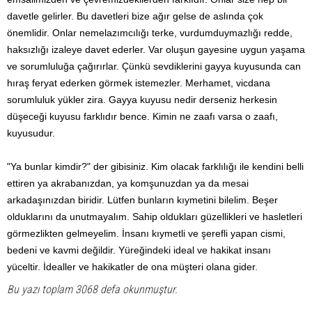
davetle gelirler. Bu davetleri bize ağır gelse de aslında çok
önemlidir. Onlar nemelazımcılığı terke, vurdumduymazlığı redde,
haksızlığı izaleye davet ederler. Var oluşun gayesine uygun yaşama
ve sorumluluğa çağırırlar. Çünkü sevdiklerini gayya kuyusunda can
hıraş feryat ederken görmek istemezler. Merhamet, vicdana
sorumluluk yükler zira. Gayya kuyusu nedir derseniz herkesin
düşeceği kuyusu farklıdır bence. Kimin ne zaafı varsa o zaafı,
kuyusudur.
"Ya bunlar kimdir?" der gibisiniz. Kim olacak farklılığı ile kendini belli
ettiren ya akrabanızdan, ya komşunuzdan ya da mesai
arkadaşınızdan biridir. Lütfen bunların kıymetini bilelim. Beşer
olduklarını da unutmayalım. Sahip oldukları güzellikleri ve hasletleri
görmezlikten gelmeyelim. İnsanı kıymetli ve şerefli yapan cismi,
bedeni ve kavmi değildir. Yüreğindeki ideal ve hakikat insanı
yüceltir. İdealler ve hakikatler de ona müşteri olana gider.
Bu yazı toplam 3068 defa okunmuştur.