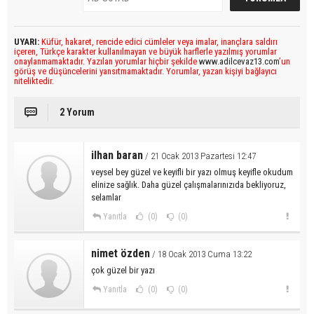
UYARI:
Küfür, hakaret, rencide edici cümleler veya imalar, inançlara saldırı
içeren, Türkçe karakter kullanılmayan ve büyük harflerle yazılmış yorumlar
onaylanmamaktadır. Yazılan yorumlar hiçbir şekilde
www.adilcevaz13.com
’un
görüş ve düşüncelerini yansıtmamaktadır. Yorumlar, yazan kişiyi bağlayıcı
niteliktedir.
2 Yorum
ilhan baran
/ 21 Ocak 2013 Pazartesi 12:47
veysel bey güzel ve keyifli bir yazı olmuş keyifle okudum
elinize sağlık. Daha güzel çalışmalarınızıda bekliyoruz,
selamlar
Yanıtla
(0)
(0)
nimet özden
/ 18 Ocak 2013 Cuma 13:22
çok güzel bir yazı
Yanıtla
(0)
(0)