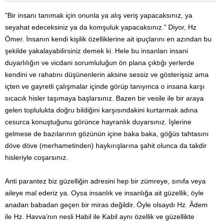
"Bir insanı tanımak için onunla ya alış veriş yapacaksınız, ya
seyahat edeceksiniz ya da komşuluk yapacaksınız." Diyor, Hz
Ömer. İnsanın kendi kişilik özelliklerine ait ipuçlarını en azından bu
şekilde yakalayabilirsiniz demek ki. Hele bu insanları insani
duyarlılığın ve vicdani sorumluluğun ön plana çıktığı yerlerde
kendini ve rahatını düşünenlerin aksine sessiz ve gösterişsiz ama
içten ve gayretli çalışmalar içinde görüp tanıyınca o insana karşı
sıcacık hisler taşımaya başlarsınız. Bazen bir vesile ile bir araya
gelen toplulukta doğru bildiğini karşısındakini kurtarmak adına
cesurca konuştuğunu görünce hayranlık duyarsınız. İşlerine
gelmese de bazılarının gözünün içine baka baka, göğüs tahtasını
döve döve (merhametinden) haykırışlarına şahit olunca da takdir
hisleriyle coşarsınız.
Anti parantez biz güzelliğin adresini hep bir zümreye, sınıfa veya
aileye mal ederiz ya. Oysa insanlık ve insanlığa ait güzellik, öyle
anadan babadan geçen bir miras değildir. Öyle olsaydı Hz. Âdem
ile Hz. Havva’nın nesli Habil ile Kabil aynı özellik ve güzellikte