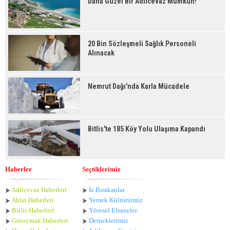
Daha Güzel Bir Adilcevaz Mümkün!
20 Bin Sözleşmeli Sağlık Personeli
Alınacak
Nemrut Dağı'nda Karla Mücadele
Bitlis'te 185 Köy Yolu Ulaşıma Kapandı
Haberler
Seçtiklerimiz
Adilcevaz Haberleri
İz Bırakanlar
Ahlat Haberle
ri
Yemek Kültürümüz
Bitlis Haberleri
Yöresel Efsaneler
Güroymak Haberleri
Derneklerimiz