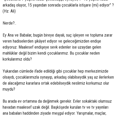
arkadaş oluyor, 15 yaşından sonrada çocuklarla istişare (mi) ediyor" ?
(Hz. Ali)
Nerde?..
Ey Ana ve Babalar, bugün bireye dayalı, suç işleyen ve topluma zarar
veren hadiselerden şikâyet ediyor ve geleceğimizden endişe
ediyoruz. Maalesef endişeye sevk edenler ise uzaydan gelen
mahlûklar değil bizim kendi çocuklarımız. Bu çocuklar neden
korkularımız oldu?
Yukarıdan cümlede ifade edildiği gibi çocuklar hep merkezimizde
olsaydı, çocuklarımızla oynayıp, arkadaş olabilseydik yaş az ilerlerken
de alacağımız kararlara ortak edebilseydik neslimiz korkumuz olur
muydu?
Bu arada ev ortamına da değinmek gerekir. Evler sokaktaki olumsuz
havadan maalesef uzak değil. Başköşede kurulan tv ve tv yayınları
ana babaları haddinden ziyade meşgul ediyor. Yarışmalar, maçlar,