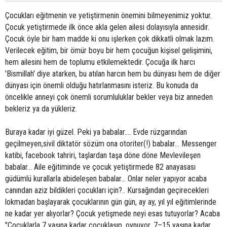
Çocukları eğitmenin ve yetiştirmenin önemini bilmeyenimiz yoktur.
Çocuk yetiştirmede ilk önce akla gelen ailesi dolayısıyla annesidir.
Çocuk öyle bir ham madde ki onu işlerken çok dikkatli olmak lazım.
Verilecek eğitim, bir ömür boyu bir hem çocuğun kişisel gelişimini,
hem ailesini hem de toplumu etkilemektedir. Çocuğa ilk harcı
'Bismillah' diye atarken, bu atılan harcın hem bu dünyası hem de diğer
dünyası için önemli olduğu hatırlanmasını isteriz. Bu konuda da
öncelikle anneyi çok önemli sorumluluklar bekler veya biz anneden
bekleriz ya da yükleriz.
Buraya kadar iyi güzel. Peki ya babalar…. Evde rüzgarından
geçilmeyen,sivil diktatör sözüm ona otoriter(!) babalar… Messenger
katibi, facebook tahriri, taşlardan taşa döne döne Mevlevileşen
babalar… Aile eğitiminde ve çocuk yetiştirmede 82 anayasası
güdümlü kurallarla abideleşen babalar… Onlar neler yapıyor acaba
canından aziz bildikleri çocukları için?.. Kursağından geçirecekleri
lokmadan başlayarak çocuklarının gün gün, ay ay, yıl yıl eğitimlerinde
ne kadar yer alıyorlar? Çocuk yetişmede neyi esas tutuyorlar? Acaba
"Çocuklarla 7 yaşına kadar çocuklaşıp, oynuyor, 7–15 yaşına kadar