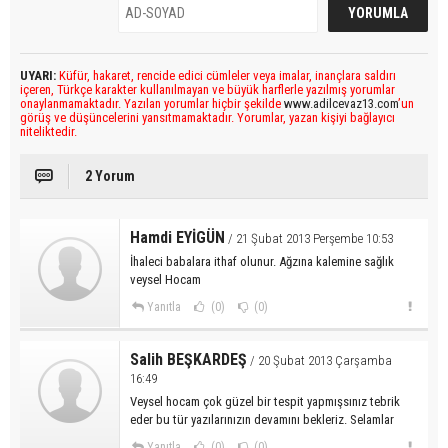
UYARI:
Küfür, hakaret, rencide edici cümleler veya imalar, inançlara saldırı
içeren, Türkçe karakter kullanılmayan ve büyük harflerle yazılmış yorumlar
onaylanmamaktadır. Yazılan yorumlar hiçbir şekilde
www.adilcevaz13.com
’un
görüş ve düşüncelerini yansıtmamaktadır. Yorumlar, yazan kişiyi bağlayıcı
niteliktedir.
2 Yorum
Hamdi EYİGÜN
/ 21 Şubat 2013 Perşembe 10:53
İhaleci babalara ithaf olunur. Ağzına kalemine sağlık
veysel Hocam
Yanıtla
(0)
(0)
Salih BEŞKARDEŞ
/ 20 Şubat 2013 Çarşamba
16:49
Veysel hocam çok güzel bir tespit yapmışsınız tebrik
eder bu tür yazılarınızın devamını bekleriz. Selamlar
Yanıtla
(0)
(0)