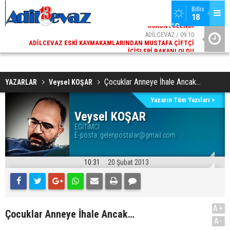
Bitlis
18 
°C
02
ADİLCEVAZ / 09:10
AK
ADILCEVAZ ESKI KAYMAKAMLARINDAN MUSTAFA ÇIFTÇI
DI
İÇIŞLERI BAKANI OLDU
Çocuklar Anneye İhale Ancak…
YAZARLAR
Veysel KOŞAR
Yazarın Tüm Yazıları >
Veysel KOŞAR
EĞİTİMCİ
E-posta:
gelenpostalar@gmail.com
10:31
20 Şubat 2013
A+
Çocuklar Anneye İhale Ancak…
A-