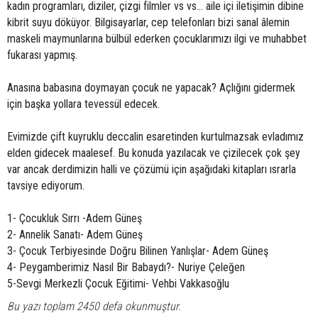
kadın programları, diziler, çizgi filmler vs vs… aile içi iletişimin dibine
kibrit suyu döküyor. Bilgisayarlar, cep telefonları bizi sanal âlemin
maskeli maymunlarına bülbül ederken çocuklarımızı ilgi ve muhabbet
fukarası yapmış.
Anasına babasına doymayan çocuk ne yapacak? Açlığını gidermek
için başka yollara tevessül edecek.
Evimizde çift kuyruklu deccalin esaretinden kurtulmazsak evladımız
elden gidecek maalesef. Bu konuda yazılacak ve çizilecek çok şey
var ancak derdimizin halli ve çözümü için aşağıdaki kitapları ısrarla
tavsiye ediyorum.
1- Çocukluk Sırrı -Adem Güneş
2- Annelik Sanatı- Adem Güneş
3- Çocuk Terbiyesinde Doğru Bilinen Yanlışlar- Adem Güneş
4- Peygamberimiz Nasıl Bir Babaydı?- Nuriye Çeleğen
5-Sevgi Merkezli Çocuk Eğitimi- Vehbi Vakkasoğlu
Bu yazı toplam 2450 defa okunmuştur.