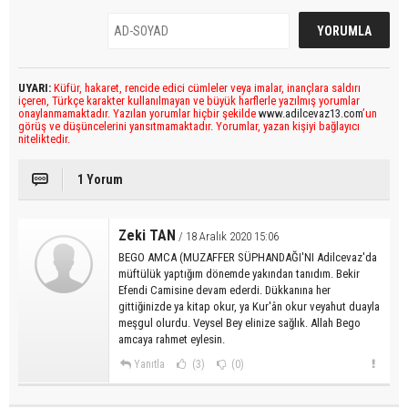
UYARI:
Küfür, hakaret, rencide edici cümleler veya imalar, inançlara saldırı
içeren, Türkçe karakter kullanılmayan ve büyük harflerle yazılmış yorumlar
onaylanmamaktadır. Yazılan yorumlar hiçbir şekilde
www.adilcevaz13.com
’un
görüş ve düşüncelerini yansıtmamaktadır. Yorumlar, yazan kişiyi bağlayıcı
niteliktedir.
1 Yorum
Zeki TAN
/ 18 Aralık 2020 15:06
BEGO AMCA (MUZAFFER SÜPHANDAĞI'NI Adilcevaz'da
müftülük yaptığım dönemde yakından tanıdım. Bekir
Efendi Camisine devam ederdi. Dükkanına her
gittiğinizde ya kitap okur, ya Kur'ân okur veyahut duayla
meşgul olurdu. Veysel Bey elinize sağlık. Allah Bego
amcaya rahmet eylesin.
Yanıtla
(3)
(0)