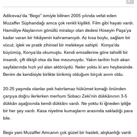
A-
Adilcevaz’da “Bego” ismiyle bilinen 2005 yılında vefat eden
Muzaffer Süphandağı amca çok renkli kişilikti. Film gibi hayatı vardı.
Hamidiye Alaylarının gönüllü miralayı olan dedesi Hüseyin Paşa’ya
kadar varan bir hikâyenin kahramanıydı. Az kısa boylu, sağlam bir
vücut, işlek ve pratik zihinsel bir melekeye sahipti. Konya’da
büyümüş, Konya’da okumuştu. Kendi emsallerine göre tahsilli bir
insandı, çift dikişli olsa da lise mezunuydu. Yakın tarihin hızlı akan
sayfalarında hızlı yol alan aktörüydü. Neler yoktu ki anı heybesinde.
Benim de kendisiyle birlikte birikmiş olduğum birçok anım oldu.
20-25 yaşında olanlar pek hatırlamaz hükümet konağı önünden
çarşıya doğru ilerlerken merhum Sobacı Zeki’nin dükkânının 3-5
dükkân aşağısında kendi dükkânı vardı. Ne yoktu ki iğneden ipliğe
bir her şey vardı. Kasa niyetine kumaşların arasında sakladığı para
bile.
Bego yani Muzaffer Amcanın çok güzel bir hasleti, alışkanlığı vardı