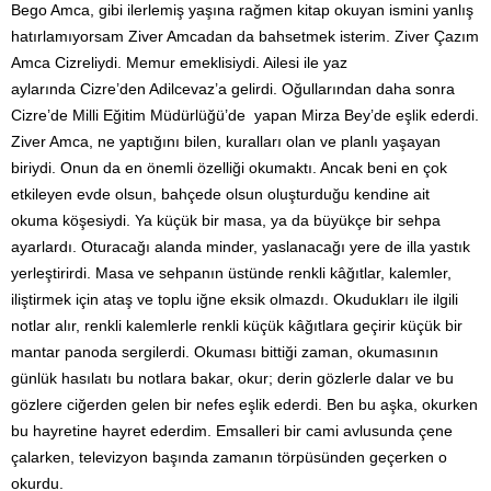
Bego Amca, gibi ilerlemiş yaşına rağmen kitap okuyan ismini yanlış
hatırlamıyorsam Ziver Amcadan da bahsetmek isterim. Ziver Çazım
Amca Cizreliydi. Memur emeklisiydi. Ailesi ile yaz
aylarında Cizre’den Adilcevaz’a gelirdi. Oğullarından daha sonra
Cizre’de Milli Eğitim Müdürlüğü’de yapan Mirza Bey’de eşlik ederdi.
Ziver Amca, ne yaptığını bilen, kuralları olan ve planlı yaşayan
biriydi. Onun da en önemli özelliği okumaktı. Ancak beni en çok
etkileyen evde olsun, bahçede olsun oluşturduğu kendine ait
okuma köşesiydi. Ya küçük bir masa, ya da büyükçe bir sehpa
ayarlardı. Oturacağı alanda minder, yaslanacağı yere de illa yastık
yerleştirirdi. Masa ve sehpanın üstünde renkli kâğıtlar, kalemler,
iliştirmek için ataş ve toplu iğne eksik olmazdı. Okudukları ile ilgili
notlar alır, renkli kalemlerle renkli küçük kâğıtlara geçirir küçük bir
mantar panoda sergilerdi. Okuması bittiği zaman, okumasının
günlük hasılatı bu notlara bakar, okur; derin gözlerle dalar ve bu
gözlere ciğerden gelen bir nefes eşlik ederdi. Ben bu aşka, okurken
bu hayretine hayret ederdim. Emsalleri bir cami avlusunda çene
çalarken, televizyon başında zamanın törpüsünden geçerken o
okurdu.