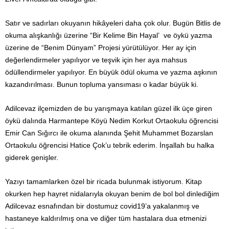
Satır ve sadırları okuyanın hikâyeleri daha çok olur. Bugün Bitlis de
okuma alışkanlığı üzerine “Bir Kelime Bin Hayal’ ve öykü yazma
üzerine de “Benim Dünyam” Projesi yürütülüyor. Her ay için
değerlendirmeler yapılıyor ve teşvik için her aya mahsus
ödüllendirmeler yapılıyor. En büyük ödül okuma ve yazma aşkının
kazandırılması. Bunun topluma yansıması o kadar büyük ki.
Adilcevaz ilçemizden de bu yarışmaya katılan güzel ilk üçe giren
öykü dalında Harmantepe Köyü Nedim Korkut Ortaokulu öğrencisi
Emir Can Sığırcı ile okuma alanında Şehit Muhammet Bozarslan
Ortaokulu öğrencisi Hatice Çok’u tebrik ederim. İnşallah bu halka
giderek genişler.
Yazıyı tamamlarken özel bir ricada bulunmak istiyorum. Kitap
okurken hep hayret nidalarıyla okuyan benim de bol bol dinlediğim
Adilcevaz esnafından bir dostumuz covid19’a yakalanmış ve
hastaneye kaldırılmış ona ve diğer tüm hastalara dua etmenizi