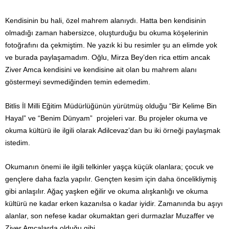
Kendisinin bu hali, özel mahrem alanıydı. Hatta ben kendisinin
olmadığı zaman habersizce, oluşturduğu bu okuma köşelerinin
fotoğrafını da çekmiştim. Ne yazık ki bu resimler şu an elimde yok
ve burada paylaşamadım. Oğlu, Mirza Bey’den rica ettim ancak
Ziver Amca kendisini ve kendisine ait olan bu mahrem alanı
göstermeyi sevmediğinden temin edemedim.
Bitlis İl Milli Eğitim Müdürlüğünün yürütmüş olduğu “Bir Kelime Bin
Hayal” ve “Benim Dünyam” projeleri var. Bu projeler okuma ve
okuma kültürü ile ilgili olarak Adilcevaz’dan bu iki örneği paylaşmak
istedim.
Okumanın önemi ile ilgili telkinler yaşça küçük olanlara; çocuk ve
gençlere daha fazla yapılır. Gençten kesim için daha öncelikliymiş
gibi anlaşılır. Ağaç yaşken eğilir ve okuma alışkanlığı ve okuma
kültürü ne kadar erken kazanılsa o kadar iyidir. Zamanında bu aşıyı
alanlar, son nefese kadar okumaktan geri durmazlar Muzaffer ve
Ziver Amcalarda olduğu gibi.