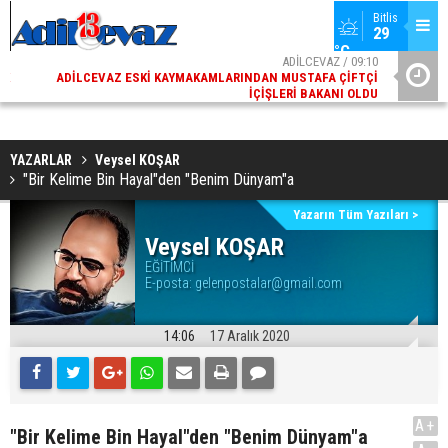
Bitlis
29 
°C
02
ADİLCEVAZ / 09:10
AK
ADILCEVAZ ESKI KAYMAKAMLARINDAN MUSTAFA ÇIFTÇI
DI
İÇIŞLERI BAKANI OLDU
YAZARLAR
Veysel KOŞAR
"Bir Kelime Bin Hayal"den "Benim Dünyam"a
Yazarın Tüm Yazıları >
Veysel KOŞAR
EĞİTİMCİ
E-posta:
gelenpostalar@gmail.com
14:06
17 Aralık 2020
A+
"Bir Kelime Bin Hayal"den "Benim Dünyam"a