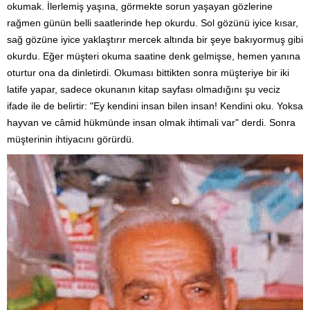
okumak. İlerlemiş yaşına, görmekte sorun yaşayan gözlerine
rağmen günün belli saatlerinde hep okurdu. Sol gözünü iyice kısar,
sağ gözüne iyice yaklaştırır mercek altında bir şeye bakıyormuş gibi
okurdu. Eğer müşteri okuma saatine denk gelmişse, hemen yanına
oturtur ona da dinletirdi. Okuması bittikten sonra müşteriye bir iki
latife yapar, sadece okunanın kitap sayfası olmadığını şu veciz
ifade ile de belirtir: "Ey kendini insan bilen insan! Kendini oku. Yoksa
hayvan ve câmid hükmünde insan olmak ihtimali var" derdi. Sonra
müşterinin ihtiyacını görürdü.