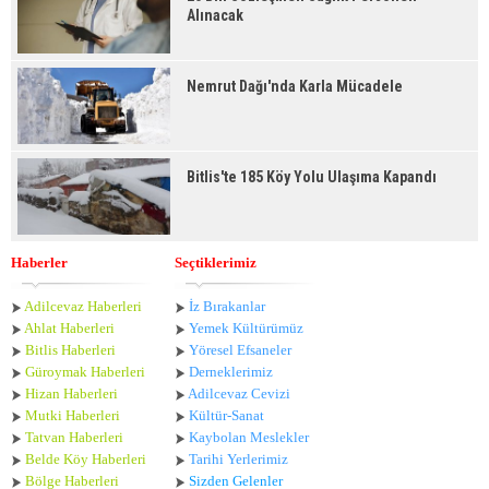
Alınacak
Nemrut Dağı'nda Karla Mücadele
Bitlis'te 185 Köy Yolu Ulaşıma Kapandı
Haberler
Seçtiklerimiz
Adilcevaz Haberleri
İz Bırakanlar
Ahlat Haberle
ri
Yemek Kültürümüz
Bitlis Haberleri
Yöresel Efsaneler
Güroymak Haberleri
Derneklerimiz
Hizan Haberleri
Adilcevaz Cevizi
Mutki Haberleri
Kültür-Sanat
Tatvan Haberleri
Kaybolan Meslekler
Belde Köy Haberleri
Tarihi Yerlerimiz
Bölge Haberleri
Sizden Gelenler