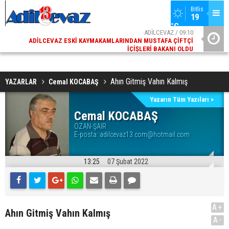
Bitlis
19 
°C
02
ADİLCEVAZ / 09:10
AK
ADILCEVAZ ESKI KAYMAKAMLARINDAN MUSTAFA ÇIFTÇI
DI
İÇIŞLERI BAKANI OLDU
Ahın Gitmiş Vahın Kalmış
YAZARLAR
Cemal KOCABAŞ
Yazarın Tüm Yazıları >
Cemal KOCABAŞ
OZAN-ŞAİR
E-posta:
adilcevaz13.com@hotmail.com
13:25
07 Şubat 2022
A+
Ahın Gitmiş Vahın Kalmış
A-