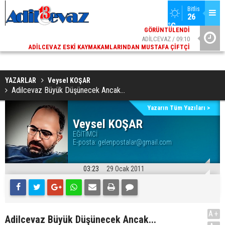
ADİLCEVAZ / 13:02
Bitlis
SÜPHAN DAĞI ETEKLERINDE NESLI TEHLIKE ALTINDAKI VAŞAK
26 
GÖRÜNTÜLENDI
°C
ADİLCEVAZ / 09:10
ADILCEVAZ ESKI KAYMAKAMLARINDAN MUSTAFA ÇIFTÇI
İÇIŞLERI BAKANI OLDU
YAZARLAR
Veysel KOŞAR
Adilcevaz Büyük Düşünecek Ancak...
Yazarın Tüm Yazıları >
Veysel KOŞAR
EĞİTİMCİ
E-posta:
gelenpostalar@gmail.com
03:23
29 Ocak 2011
A+
Adilcevaz Büyük Düşünecek Ancak...