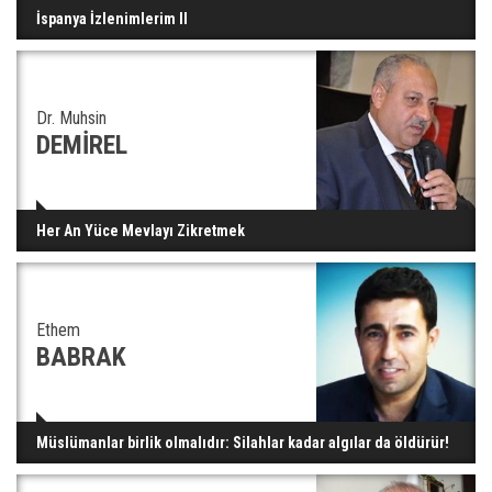
İspanya İzlenimlerim II
Dr. Muhsin
DEMİREL
Her An Yüce Mevlayı Zikretmek
Ethem
BABRAK
Müslümanlar birlik olmalıdır: Silahlar kadar algılar da öldürür!