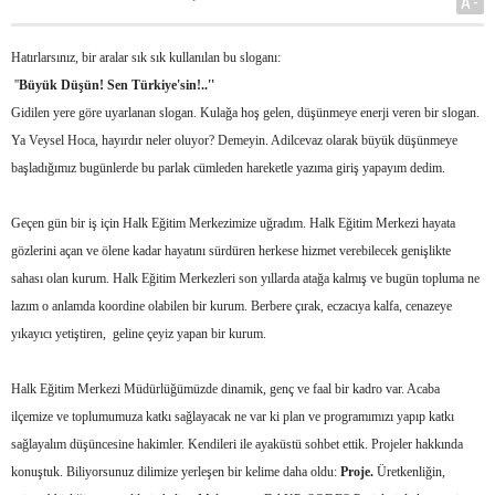
A-
Hatırlarsınız, bir aralar sık sık kullanılan bu sloganı:
''
Büyük Düşün! Sen Türkiye'sin!..''
Gidilen yere göre uyarlanan slogan. Kulağa hoş gelen, düşünmeye enerji veren bir slogan.
Ya Veysel Hoca, hayırdır neler oluyor? Demeyin. Adilcevaz olarak büyük düşünmeye
başladığımız bugünlerde bu parlak cümleden hareketle yazıma giriş yapayım dedim.
Geçen gün bir iş için Halk Eğitim Merkezimize uğradım. Halk Eğitim Merkezi hayata
gözlerini açan ve ölene kadar hayatını sürdüren herkese hizmet verebilecek genişlikte
sahası olan kurum. Halk Eğitim Merkezleri son yıllarda atağa kalmış ve bugün topluma ne
lazım o anlamda koordine olabilen bir kurum. Berbere çırak, eczacıya kalfa, cenazeye
yıkayıcı yetiştiren,
geline çeyiz yapan bir kurum.
Halk Eğitim Merkezi Müdürlüğümüzde dinamik, genç ve faal bir kadro var. Acaba
ilçemize ve toplumumuza katkı sağlayacak ne var ki plan ve programımızı yapıp katkı
sağlayalım düşüncesine hakimler. Kendileri ile ayaküstü sohbet ettik. Projeler hakkında
konuştuk. Biliyorsunuz dilimize yerleşen bir kelime daha oldu:
Proje.
Üretkenliğin,