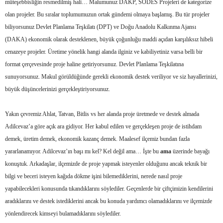
müteşebbisliğin resmedilmiş hali… Malumunuz DAKP, SODES Projeleri de kategorize
olan projeler. Bu sıralar toplumumuzun ortak gündemi olmaya başlamış. Bu tür projeler
biliyorsunuz Devlet Planlama Teşkilatı (DPT) ve Doğu Anadolu Kalkınma Ajansı
(DAKA) ekonomik olarak desteklenen, büyük çoğunluğu maddi açıdan karşılıksız hibeli
cenazeye projeler. Üretime yönelik hangi alanda ilginiz ve kabiliyetiniz varsa belli bir
format çerçevesinde proje haline getiriyorsunuz. Devlet Planlama Teşkilatına
sunuyorsunuz. Makul görüldüğünde gerekli ekonomik destek veriliyor ve siz hayallerinizi,
büyük düşüncelerinizi gerçekleştiriyorsunuz.
Yakın çevremiz Ahlat, Tatvan, Bitlis vs her alanda proje üretmede ve destek almada
Adilcevaz’a göre açık ara gidiyor. Her kabul edilen ve gerçekleşen proje de istihdam
demek, üretim demek, ekonomik kazanç demek. Maalesef ilçemiz bundan fazla
yararlanamıyor. Adilcevaz’ın başı mı kel? Kel değil ama… İşte bu
ama
üzerinde bayağı
konuştuk. Arkadaşlar, ilçemizde de proje yapmak isteyenler olduğunu ancak teknik bir
bilgi ve beceri isteyen kağıda dökme işini bilemediklerini, nerede nasıl proje
yapabilecekleri konusunda tıkandıklarını söylediler. Geçenlerde bir çiftçimizin kendilerini
aradıklarını ve destek istediklerini ancak bu konuda yardımcı olamadıklarını ve ilçemizde
yönlendirecek kimseyi bulamadıklarını söylediler.