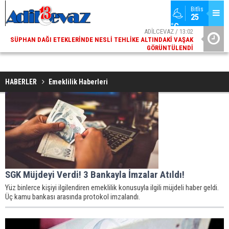
Bitlis
25 
°C
ADİLCEVAZ / 13:02
SÜPHAN DAĞI ETEKLERINDE NESLI TEHLIKE ALTINDAKI VAŞAK
ADI
GÖRÜNTÜLENDI
HABERLER
Emeklilik Haberleri
SGK Müjdeyi Verdi! 3 Bankayla İmzalar Atıldı!
Yüz binlerce kişiyi ilgilendiren emeklilik konusuyla ilgili müjdeli haber geldi.
Üç kamu bankası arasında protokol imzalandı.