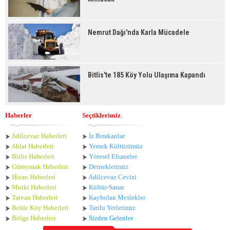
Nemrut Dağı'nda Karla Mücadele
Bitlis'te 185 Köy Yolu Ulaşıma Kapandı
Haberler
Seçtiklerimiz
Adilcevaz Haberleri
İz Bırakanlar
Ahlat Haberle
ri
Yemek Kültürümüz
Bitlis Haberleri
Yöresel Efsaneler
Güroymak Haberleri
Derneklerimiz
Hizan Haberleri
Adilcevaz Cevizi
Mutki Haberleri
Kültür-Sanat
Tatvan Haberleri
Kaybolan Meslekler
Belde Köy Haberleri
Tarihi Yerlerimiz
Bölge Haberleri
Sizden Gelenler