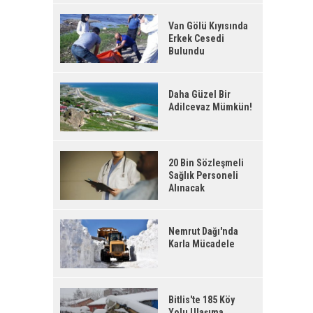
Van Gölü Kıyısında
Erkek Cesedi
Bulundu
Daha Güzel Bir
Adilcevaz Mümkün!
20 Bin Sözleşmeli
Sağlık Personeli
Alınacak
Nemrut Dağı'nda
Karla Mücadele
Bitlis'te 185 Köy
Yolu Ulaşıma