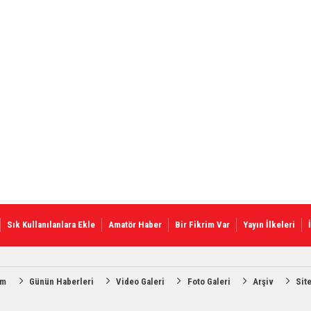
Sık Kullanılanlara Ekle
Amatör Haber
Bir Fikrim Var
Yayın İlkeleri
am
Günün Haberleri
Video Galeri
Foto Galeri
Arşiv
Sit