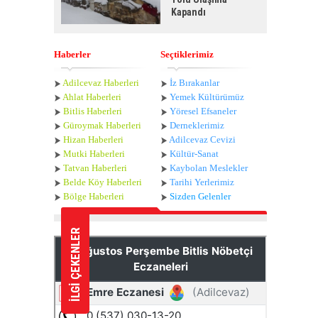
Kapandı
Haberler
Seçtiklerimiz
Adilcevaz Haberleri
İz Bırakanlar
Ahlat Haberle
ri
Yemek Kültürümüz
Bitlis Haberleri
Yöresel Efsaneler
Güroymak Haberleri
Derneklerimiz
Hizan Haberleri
Adilcevaz Cevizi
Mutki Haberleri
Kültür-Sanat
Tatvan Haberleri
Kaybolan Meslekler
Belde Köy Haberleri
Tarihi Yerlerimiz
Bölge Haberleri
Sizden Gelenler
İLGİ ÇEKENLER