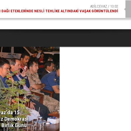
ADİLCEVAZ / 13:02
DAĞI ETEKLERINDE NESLI TEHLIKE ALTINDAKI VAŞAK GÖRÜNTÜLENDI
vaz’da 15
z Demokrasi
i Birlik Günü