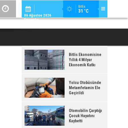
ADİLCEVAZ / 09:
Bitlis
31 °C
ADILCEVAZ ESKI KAYMAKAMLARINDAN MUSTAFA ÇIFTÇI İÇIŞLERI BAKANI OL
06 Ağustos 2026
Perşembe
Bitlis Ekonomisine
Yıllık 4 Milyar
Ekonomik Katkı
Yolcu Otobüsünde
Metamfetamin Ele
Geçirildi
Otomobilin Çarptığı
Çocuk Hayatını
Kaybetti