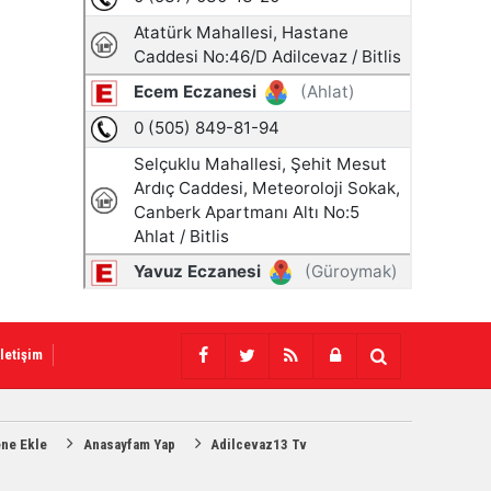
İletişim
ene Ekle
Anasayfam Yap
Adilcevaz13 Tv