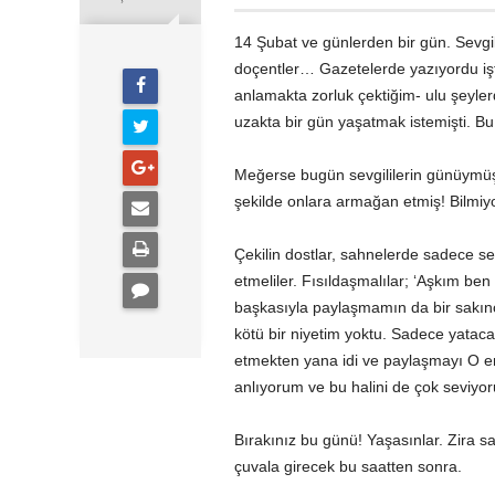
14 Şubat ve günlerden bir gün. Sevgil
doçentler… Gazetelerde yazıyordu işte 
anlamakta zorluk çektiğim- ulu şeyler
uzakta bir gün yaşatmak istemişti. Bu 
Meğerse bugün sevgililerin günüymüş.
şekilde onlara armağan etmiş! Bilmi
Çekilin dostlar, sahnelerde sadece sevg
etmeliler. Fısıldaşmalılar; ‘Aşkım be
başkasıyla paylaşmamın da bir sakın
kötü bir niyetim yoktu. Sadece yatac
etmekten yana idi ve paylaşmayı O em
anlıyorum ve bu halini de çok seviy
Bırakınız bu günü! Yaşasınlar. Zira s
çuvala girecek bu saatten sonra.