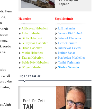
Kapandı
ydi. Hem
 da,
Haberler
Seçtiklerimiz
in
Adilcevaz Haberleri
İz Bırakanlar
mazdı.
Ahlat Haberle
ri
Yemek Kültürümüz
yüzden
Bitlis Haberleri
Yöresel Efsaneler
ırmızı
Güroymak Haberleri
Derneklerimiz
ekiyordu
Hizan Haberleri
Adilcevaz Cevizi
i ne
Mutki Haberleri
Kültür-Sanat
Tatvan Haberleri
Kaybolan Meslekler
Belde Köy Haberleri
Tarihi Yerlerimiz
Bölge Haberleri
Sizden Gelenler
alde
transit
Diğer Yazarlar
urcuklar
biatın,
Prof. Dr. Zeki
şa Allah
TAN