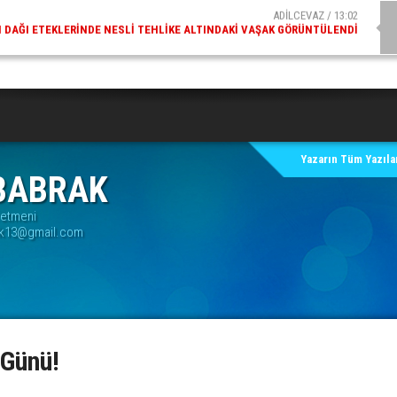
ADİLCEVAZ / 09:10
AZ ESKI KAYMAKAMLARINDAN MUSTAFA ÇIFTÇI İÇIŞLERI BAKANI OLDU
Yazarın Tüm Yazılar
BABRAK
retmeni
k13@gmail.com
 Günü!