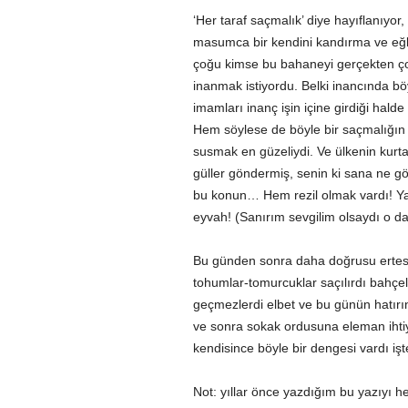
‘Her taraf saçmalık’ diye hayıflanıyor
masumca bir kendini kandırma ve eğle
çoğu kimse bu bahaneyi gerçekten çok
inanmak istiyordu. Belki inancında b
imamları inanç işin içine girdiği hal
Hem söylese de böyle bir saçmalığın 
susmak en güzeliydi. Ve ülkenin kurtar
güller göndermiş, senin ki sana ne g
bu konun… Hem rezil olmak vardı! Ya s
eyvah! (Sanırım sevgilim olsaydı o da
Bu günden sonra daha doğrusu ertesi
tohumlar-tomurcuklar saçılırdı bahçe
geçmezlerdi elbet ve bu günün hatırın
ve sonra sokak ordusuna eleman ihtiya
kendisince böyle bir dengesi vardı iş
Not: yıllar önce yazdığım bu yazıyı h