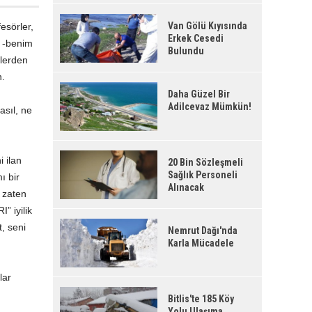
Van Gölü Kıyısında
esörler,
Erkek Cesedi
e -benim
Bulundu
ilerden
n.
Daha Güzel Bir
Adilcevaz Mümkün!
asıl, ne
i ilan
20 Bin Sözleşmeli
Sağlık Personeli
ı bir
Alınacak
 zaten
” iyilik
, seni
Nemrut Dağı'nda
Karla Mücadele
lar
Bitlis'te 185 Köy
Yolu Ulaşıma