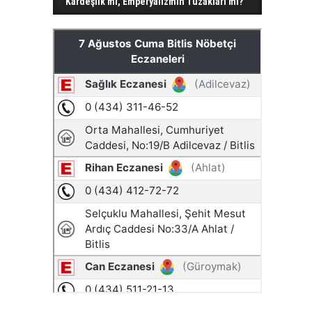
Kardeşlik mi, Emperyalizmin Tuzakları mı?