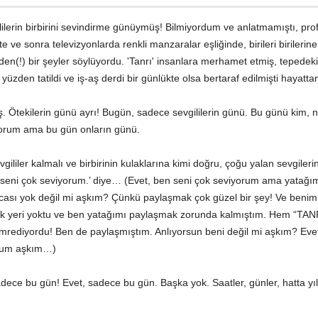
ilerin birbirini sevindirme günüymüş! Bilmiyordum ve anlatmamıştı, prof
ve sonra televizyonlarda renkli manzaralar eşliğinde, birileri birilerin
den(!) bir şeyler söylüyordu. 'Tanrı' insanlara merhamet etmiş, tepedek
yüzden tatildi ve iş-aş derdi bir günlükte olsa bertaraf edilmişti hayatta
 Ötekilerin günü ayrı! Bugün, sadece sevgililerin günü. Bu günü kim, n
yorum ama bu gün onların günü.
ililer kalmalı ve birbirinin kulaklarına kimi doğru, çoğu yalan sevgilerin
n seni çok seviyorum.’ diye… (Evet, ben seni çok seviyorum ama yatağım
cası yok değil mi aşkım? Çünkü paylaşmak çok güzel bir şey! Ve benim
ak yeri yoktu ve ben yatağımı paylaşmak zorunda kalmıştım. Hem “TANRI
rediyordu! Ben de paylaşmıştım. Anlıyorsun beni değil mi aşkım? Evet
orum aşkım…)
adece bu gün! Evet, sadece bu gün. Başka yok. Saatler, günler, hatta yıl