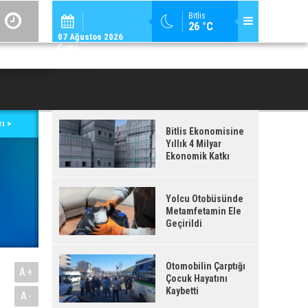
ADİLCEVAZ / 12:
Bitlis
26 °C
ADILCEVAZ'DA KUDUZ VAKASI TESPIT EDILEN KÖY, KARANTINAYA ALIN
07 Ağustos 2026
Cuma
ı >
Bitlis Ekonomisine
Yıllık 4 Milyar
Ekonomik Katkı
Yolcu Otobüsünde
Metamfetamin Ele
Geçirildi
Otomobilin Çarptığı
A+
Çocuk Hayatını
Kaybetti
A-