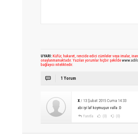
UYARI:
Küfür, hakaret, rencide edici cümleler veya imalar, inan
onaylanmamaktadır. Yazılan yorumlar hiçbir şekilde
www.adil
bağlayıcı niteliktedir.
1 Yorum
x
/ 13 Şubat 2015 Cuma 14:33
abi iyi laf koymuşun valla :D
Yanıtla
(0)
(0)