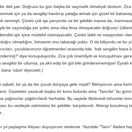
, bir deli şair. Doğrusu bu gün başka bir saçmalık olmalıydı dostum. Zira
nmek için ya da sevgiliyi kandırıp yatağa atmak için güzel bir bahane
 sevmişti. Çünkü çok işe yarıyordu ve bir şekilde inansa da; inanmasa
öyle bir saçmalığa yer yoktu ama olsa fena olmayacaktı doğrusu! (ülken
de kendisi işin içine müdahil olamayacaktı. Çünkü laikti ve maaşından ola
doğru olmadığını, kimsenin onu takacağı yoktu. O da biliyordu ve bu 
ıcıları; çocuklarımızın öğretmenleri arasında bile; ‘bak sevgilim bana k
öndermiş?’ diye konuşuluyordu. Zira çok önemliydi ve konuşulması ger
evgilisi bir odunsa, ya akıl edip bir gül bile gönderememişse! Eyvah k
 bana ‘odun’ diyecekti.)
 sabah, bir ya da bin çocuk dünyaya gelir miydi? Bilmiyorum ama herh
lere. Gazeteler yazacak başka bir konu bulurdu ama “Tanrılar” bu günü 
a yağmurlar yağdırırlardı herhalde. Bu sayede filizlenirdi tohumlar-tom
cı bu vesileyle-zahmetsiz bir şekilde- karşılanırdı. Ahengi bozulmuş ta
te…
er yıl paylaşma ihtiyacı duyuyorum nedense. Yazıdaki "Tanrı" ifadesi ha