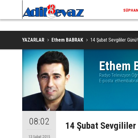
ADILCEV
YAZARLAR
Ethem BABRAK
14 Şubat Sevgililer Günü!
Ethem 
Radyo Televizyon Öğ
E-posta:
ethembabra
08:02
14 Şubat Sevgililer
13 Şubat 2015