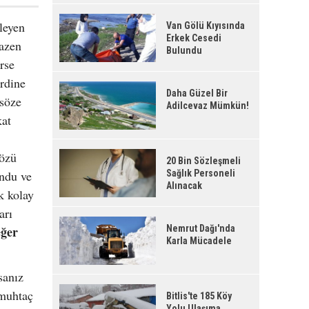
kleyen
Van Gölü Kıyısında
Erkek Cesedi
bazen
Bulundu
rse
rdine
Daha Güzel Bir
söze
Adilcevaz Mümkün!
kat
sözü
20 Bin Sözleşmeli
ondu ve
Sağlık Personeli
Alınacak
k kolay
arı
eğer
Nemrut Dağı'nda
Karla Mücadele
sanız
 muhtaç
Bitlis'te 185 Köy
Yolu Ulaşıma