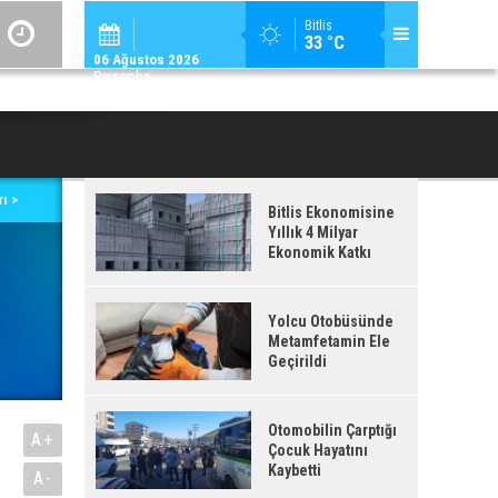
ADİLCEVAZ / 12:
Bitlis
33 °C
ADILCEVAZ'DA KUDUZ VAKASI TESPIT EDILEN KÖY, KARANTINAYA ALIN
06 Ağustos 2026
Perşembe
ı >
Bitlis Ekonomisine
Yıllık 4 Milyar
Ekonomik Katkı
Yolcu Otobüsünde
Metamfetamin Ele
Geçirildi
Otomobilin Çarptığı
A+
Çocuk Hayatını
Kaybetti
A-