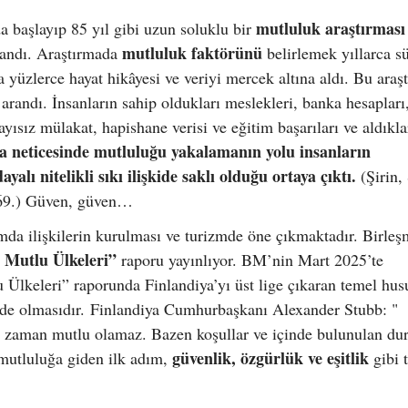
mutluluk araştırması
a başlayıp 85 yıl gibi uzun soluklu bir
mutluluk faktörünü
plandı. Araştırmada
belirlemek yıllarca s
 yüzlerce hayat hikâyesi ve veriyi mercek altına aldı. Bu araş
 arandı. İnsanların sahip oldukları meslekleri, banka hesapları
ayısız mülakat, hapishane verisi ve eğitim başarıları ve aldıkla
a neticesinde mutluluğu yakalamanın yolu insanların
alı nitelikli sıkı ilişkide saklı olduğu ortaya çıktı.
(Şirin,
169.) Güven, güven…
da ilişkilerin kurulması ve turizmde öne çıkmaktadır. Birleş
 Mutlu Ülkeleri”
raporu yayınlıyor. BM’nin Mart 2025’te
Ülkeleri” raporunda Finlandiya’yı üst lige çıkaran temel hus
ede olmasıdır. Finlandiya Cumhurbaşkanı Alexander Stubb: "
r zaman mutlu olamaz. Bazen koşullar ve içinde bulunulan du
güvenlik, özgürlük ve eşitlik
 mutluluğa giden ilk adım,
gibi 