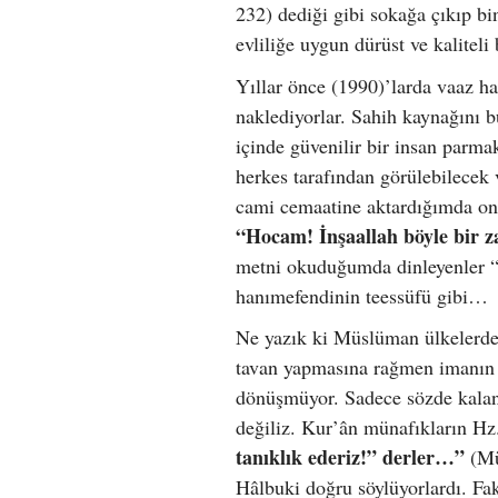
232) dediği gibi sokağa çıkıp bi
evliliğe uygun dürüst ve kaliteli
Yıllar önce (1990)’larda vaaz ha
naklediyorlar. Sahih kaynağını 
içinde güvenilir bir insan parma
herkes tarafından görülebilecek 
cami cemaatine aktardığımda onla
“Hocam! İnşaallah böyle bir 
metni okuduğumda dinleyenler “b
hanımefendinin teessüfü gibi…
Ne yazık ki Müslüman ülkelerdek
tavan yapmasına rağmen imanın 
dönüşmüyor. Sadece sözde kalan
değiliz. Kur’ân münafıkların H
tanıklık ederiz!” derler…”
(Mün
Hâlbuki doğru söylüyorlardı. Faka