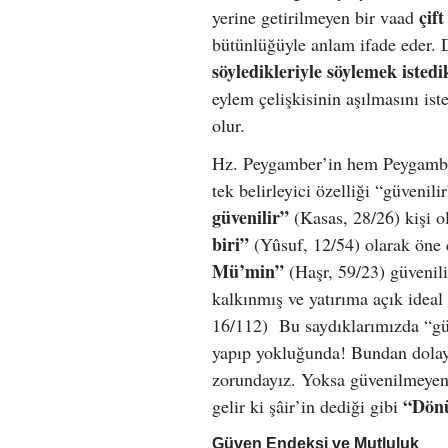
çift
yerine getirilmeyen bir vaad
bütünlüğüyle anlam ifade eder. 
söyledikleriyle söylemek isted
eylem çelişkisinin aşılmasını ist
olur.
Hz. Peygamber’in hem Peygamber
tek belirleyici özelliği “güveni
güvenilir”
(Kasas, 28/26) kişi o
biri”
(Yûsuf, 12/54) olarak öne 
Mü’min”
(Haşr, 59/23) güvenil
kalkınmış ve yatırıma açık ideal 
16/112) Bu saydıklarımızda “güv
yapıp yokluğunda! Bundan dolayı
zorundayız. Yoksa güvenilmeyen 
“Dönü
gelir ki şâir’in dediği gibi
Güven Endeksi ve Mutluluk