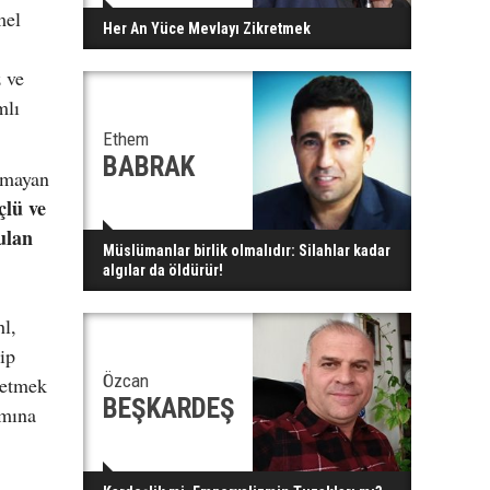
mel
Her An Yüce Mevlayı Zikretmek
 ve
mlı
Ethem
BABRAK
lmayan
çlü ve
ulan
Müslümanlar birlik olmalıdır: Silahlar kadar
algılar da öldürür!
hl,
ip
Özcan
 etmek
BEŞKARDEŞ
amına