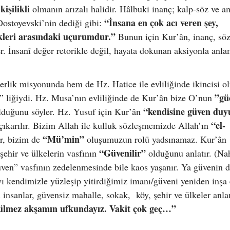
 kişilikli
olmanın arızalı halidir. Hâlbuki inanç; kalp-söz ve a
“İnsana en çok acı veren şey,
Dostoyevski’nin dediği gibi:
ikleri arasındaki uçurumdur.”
Bunun için Kur’ân, inanç, söz
er. İnsanî değer retorikle değil, hayata dokunan aksiyonla anla
lik misyonunda hem de Hz. Hatice ile evliliğinde ikincisi o
”gü
lir” liğiydi. Hz. Musa’nın evliliğinde de Kur’ân bize O’nun
“kendisine güven duy
lduğunu söyler. Hz. Yusuf için Kur’ân
“el-
çıkarılır. Bizim Allah ile kulluk sözleşmemizde Allah’ın
“Mü’min”
ir, bizim de
oluşumuzun rolü yadsınamaz. Kur’ân
“Güvenilir”
şehir ve ülkelerin vasfının
olduğunu anlatır. (Na
en” vasfının zedelenmesinde bile kaos yaşanır. Ya güvenin d
 kendimizle yüzleşip yitirdiğimiz imanı/güveni yeniden inşa
insanlar, güvensiz mahalle, sokak, köy, şehir ve ülkeler anl
lmez akşamın ufkundayız. Vakit çok geç…”