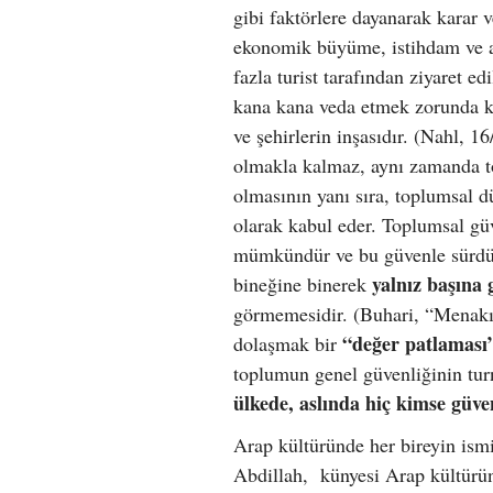
gibi faktörlere dayanarak karar v
ekonomik büyüme, istihdam ve al
fazla turist tarafından ziyaret ed
kana kana veda etmek zorunda ka
ve şehirlerin inşasıdır. (Nahl, 1
olmakla kalmaz, aynı zamanda to
olmasının yanı sıra, toplumsal d
olarak kabul eder. Toplumsal gü
mümkündür ve bu güvenle sürdürü
yalnız başına 
bineğine binerek
görmemesidir. (Buhari, “Menakıb
“değer patlaması
dolaşmak bir
toplumun genel güvenliğinin tur
ülkede, aslında hiç kimse güve
Arap kültüründe her bireyin is
Abdillah, künyesi Arap kültürün