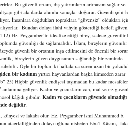
erirler. Bu güvenli ortam, dış yatırımların artmasını sağlar ve
tyapı gibi alanlarda olumlu sonuçlar doğurur. Güvenli şehirl
iliyor. İnsanlara doğdukları topraklara “güvensiz” oldukları için
lıyorlar. Bundan dolayı ilahi vahyin gösterdiği hedef; güvenl
6/112) Hz. Peygamber’in idealize ettiği birey, sadece güvenilir b
plumda güvenliği de sağlamalıdır. İslam, bireylerin güvenilir
üzeyde güvenli bir ortamın inşa edilmesini de önemli bir sor
venlik, bireylerin güven duygusunun sağlandığı bir zeminde
lebilir. Öyle bir toplum ki haftalarca süren uzun bir yolculu
giden bir kadının
yırtıcı hayvanlardan başka kimseden zarar
” 25) Hiçbir güvenlik endişesi taşımadan bu kadar mesafeler
”
anlamına geliyor. Kadın ve çocukların can, mal ve ırz güvenl
Kadın ve çocukların güvende olmadığı 
nosol kâğıdı gibidir.
nde değildir.
mi, künyesi ve lakabı olur. Hz. Peygamber ismi Muhammed b.
ün ataerkilliğinden dolayı oğluna nisbeten Ebu’l-Kâsım, laka