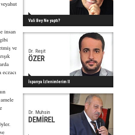
 veyahut
Vali Bey Ne yaptı?
e insan
gibi
etmiş ve
Dr. Reşit
rışık
ÖZER
arda
a eczacı
İspanya İzlenimlerim II
nın
 amele
e
Dr. Muhsin
DEMİREL
yler.
 ve