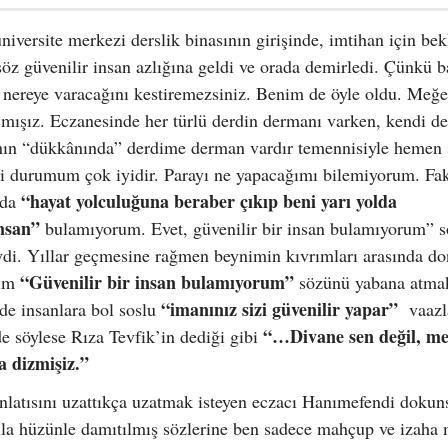
üniversite merkezi derslik binasının girişinde, imtihan için be
öz güvenilir insan azlığına geldi ve orada demirledi. Çünkü 
t nereye varacağını kestiremezsiniz. Benim de öyle oldu. Meğe
smışız. Eczanesinde her türlü derdin dermanı varken, kendi de
nın “dükkânında” derdime derman vardır temennisiyle hemen 
 durumum çok iyidir. Parayı ne yapacağımı bilemiyorum. Fa
“hayat yolculuğuna beraber çıkıp beni yarı yolda
mda
nsan”
bulamıyorum. Evet, güvenilir bir insan bulamıyorum” 
iydi. Yıllar geçmesine rağmen beynimin kıvrımları arasında d
“Güvenilir bir insan bulamıyorum”
ğim
sözünü yabana atma
“imanınız sizi güvenilir yapar”
rde insanlara bol soslu
vaazl
“…Divane sen değil, m
e söylese Rıza Tevfik’in dediği gibi
lya dizmişiz.”
anlatısını uzattıkça uzatmak isteyen eczacı Hanımefendi dokun
ıla hüzünle damıtılmış sözlerine ben sadece mahçup ve izaha