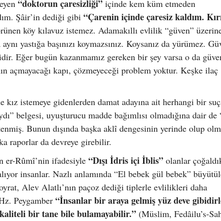
“doktorun çaresizliği”
meyen
içinde kem küm etmeden
“Çarenin içinde çaresiz kaldım. Kırı
ım. Şâir’in dediği gibi
ünen köy kılavuz istemez. Adamakıllı evlilik “güven” üzerin
 aynı yastığa başınızı koymazsınız. Koysanız da yürümez. Gü
dir. Eğer bugün kazanmamız gereken bir şey varsa o da güven
nın açmayacağı kapı, çözmeyeceği problem yoktur. Keşke ilaç
de kız istemeye gidenlerden damat adayına ait herhangi bir suç
aydı” belgesi, uyuşturucu madde bağımlısı olmadığına dair d
tenmiş. Bunun dışında başka aklî dengesinin yerinde olup ol
a raporlar da devreye girebilir.
“Dışı İdris içi İblis”
n er-Rûmî’nin ifadesiyle
olanlar çoğaldı
alıyor insanlar. Nazlı anlamında “El bebek gül bebek” büyütü
oyrat, Alev Alatlı’nın paçoz dediği tiplerle evlilikleri daha
“İnsanlar bir araya gelmiş yüz deve gibidirl
. Hz. Peygamber
aliteli bir tane bile bulamayabilir.”
(Müslim, Fedâilu’s-Sa