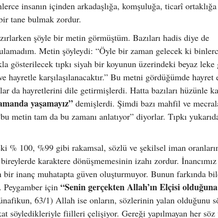
nlerce insanın içinden arkadaşlığa, komşuluğa, ticarî ortaklığa
 bir tane bulmak zordur.
zırlarken şöyle bir metin görmüştüm. Bazıları hadis diye de
bulamadım. Metin şöyleydi: “Öyle bir zaman gelecek ki binlerc
kla gösterilecek tıpkı siyah bir koyunun üzerindeki beyaz leke 
ve hayretle karşılaşılanacaktır.” Bu metni gördüğümde hayret 
r da hayretlerini dile getirmişlerdi. Hatta bazıları hüzünle ka
zamanda yaşamayız”
demişlerdi. Şimdi bazı mahfil ve mecral
u metin tam da bu zamanı anlatıyor” diyorlar. Tıpkı yukarıd
i % 100, %99 gibi rakamsal, sözlü ve şekilsel iman oranları
bireylerde karaktere dönüşmemesinin izahı zordur. İnancımız
 bir inanç muhatapta güven oluşturmuyor. Bunun farkında bil
“Senin gerçekten Allah’ın Elçisi olduğuna
z. Peygamber için
afikun, 63/1) Allah ise onların, sözlerinin yalan olduğunu sö
t söyledikleriyle fiilleri çelişiyor. Gereği yapılmayan her söz