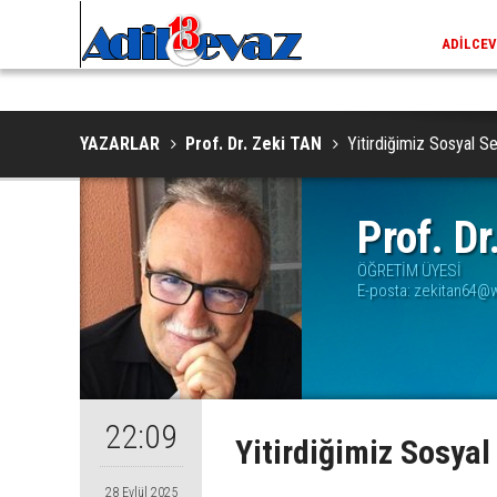
ADİLCEVAZ / 13:02
EKLERINDE NESLI TEHLIKE ALTINDAKI VAŞAK GÖRÜNTÜLENDI
ADILCEV
YAZARLAR
Prof. Dr. Zeki TAN
Yitirdiğimiz Sosyal 
Prof. D
ÖĞRETİM ÜYESİ
E-posta:
zekitan64@
22:09
Yitirdiğimiz Sosya
28 Eylül 2025