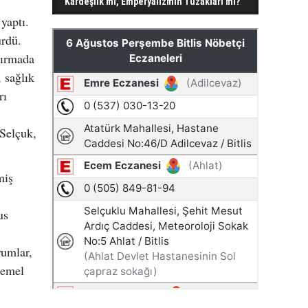
Kardeşlik mi, Emperyalizmin Tuzakları mı?
yaptı.
ürdü.
tırmada
, sağlık
rı
 Selçuk,
miş
us
rumlar,
temel