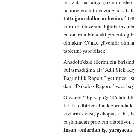
biraz da hastalığa çözüm ürete
hanımefendinin yüzüne bakakald
tuttuğum dallarım benim.”
Gör
kurulur. Güvenmediğiniz insanla
betonarma binadaki çimento gibi
olmaktır. Çünkü güvenilir olma
tabletini yapabilsek!
Anadolu’daki illerimizin birisin
bulaşmadığına ait “Adli Sicil K
Bağımlılık Raporu” getirmesi is
dair “Psikolog Raporu” veya başk
Güvenin “dip yaptığı” Celaluddi
farklı tedbirler almak zorunda k
kızların sadist, psikopat, kaba, h
başlamadan problem olabiliyor
İnsan, onlardan işe yarayacak k