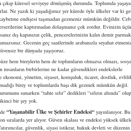
n çıkıp küresel seviyeye dönüşmüş durumda. Toplumda yaşayan
rlar. Ne yazık ki yaşadığımız yer kürede öyle ülkeler var ki ge
ı kaybetme endişesi taşımadan gezmeniz mümkün değildir. Ceb
erserilerine kaptırmadan dolaşmanız çok zordur. Evinizin üçü
sanız dış kapınızın çelik, pencerelerinizin kalın demir parmak
mazsınız. Gecenin geç saatlerinde arabanızla seyahat etmeniz
üvensiz bir dünyada yaşıyoruz.
ze hem bireylerin hem de toplumların olmazsa olmazı, sosya
insanların birbirlerine ne kadar güvendikleri endekslerle
 ekonomi, yönetim, siyaset, komşuluk, ticaret, dostluk, evlili
 olmadığı birey ve toplumlarda başı dik gezmek mümkün değil.
rumunu sunarken “tahte sıfır” dedikleri “sıfırın altında” olup
ikinci bir şey yok.
“Yaşanabilir Ülke ve Şehirler Endeksi“
zde
yayınlanıyor. Bu
n sıralarda yer alıyor. Güven skalası ve endeksi yüksek ülkel
tırımcılar, güvenlik, siyasi istikrar, hukuk devleti ve düzenin 