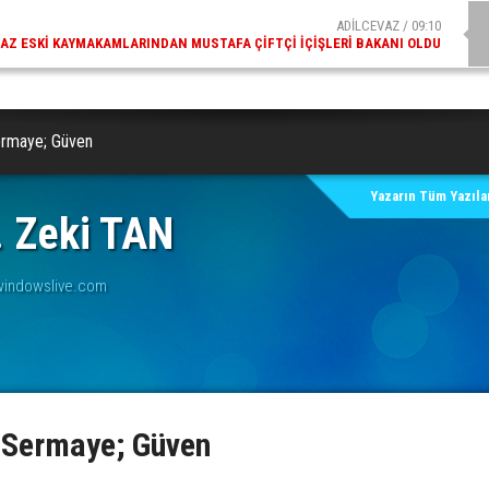
ADİLCEVAZ / 09:10
AZ ESKI KAYMAKAMLARINDAN MUSTAFA ÇIFTÇI İÇIŞLERI BAKANI OLDU
Sermaye; Güven
Yazarın Tüm Yazılar
r. Zeki TAN
windowslive.com
l Sermaye; Güven