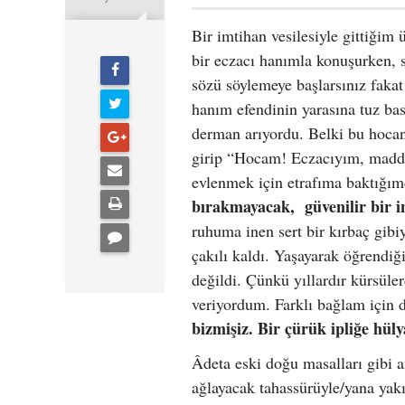
Bir imtihan vesilesiyle gittiğim 
bir eczacı hanımla konuşurken, s
sözü söylemeye başlarsınız faka
hanım efendinin yarasına tuz ba
derman arıyordu. Belki bu hoca
girip “Hocam! Eczacıyım, maddi
evlenmek için etrafıma baktığı
bırakmayacak, güvenilir bir i
ruhuma inen sert bir kırbaç gib
çakılı kaldı. Yaşayarak öğrendi
değildi. Çünkü yıllardır kürsüle
veriyordum. Farklı bağlam için d
bizmişiz. Bir çürük ipliğe hü
Âdeta eski doğu masalları gibi 
ağlayacak tahassürüyle/yana yak