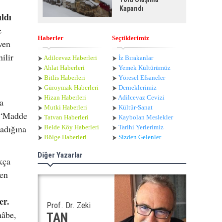
Kapandı
ldı
e
Haberler
Seçtiklerimiz
ven
ilir
Adilcevaz Haberleri
İz Bırakanlar
Ahlat Haberle
ri
Yemek Kültürümüz
Bitlis Haberleri
Yöresel Efsaneler
Güroymak Haberleri
Derneklerimiz
Hizan Haberleri
Adilcevaz Cevizi
a
Mutki Haberleri
Kültür-Sanat
e “Madde
Tatvan Haberleri
Kaybolan Meslekler
madığına
Belde Köy Haberleri
Tarihi Yerlerimiz
Bölge Haberleri
Sizden Gelenler
Diğer Yazarlar
kça
len
er.
Prof. Dr. Zeki
hâbe,
TAN