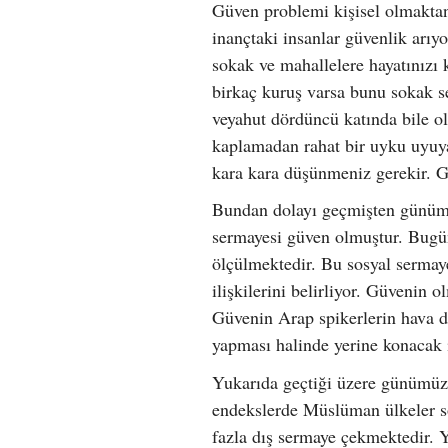
Güven problemi kişisel olmakta
inançtaki insanlar güvenlik arıyo
sokak ve mahallelere hayatınız
birkaç kuruş varsa bunu sokak s
veyahut dördüncü katında bile ol
kaplamadan rahat bir uyku uyuya
kara kara düşünmeniz gerekir. G
Bundan dolayı geçmişten günümü
sermayesi güven olmuştur. Bugün 
ölçülmektedir. Bu sosyal sermaye
ilişkilerini belirliyor. Güvenin
Güvenin Arap spikerlerin hava du
yapması halinde yerine konacak 
Yukarıda geçtiği üzere günümü
endekslerde Müslüman ülkeler so
fazla dış sermaye çekmektedir. Ya