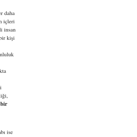
er daha
 içleri
i insan
ir kişi
umluluk
kta
i
iği,
bir
bı ise