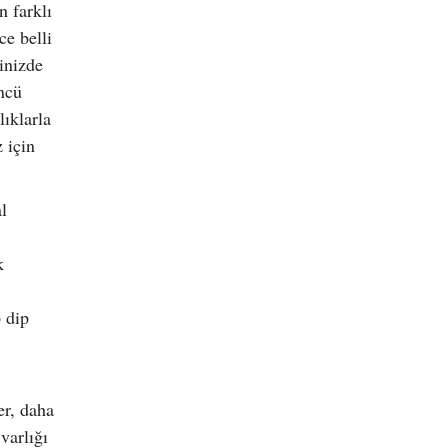
 farklı
ce belli
inizde
ncü
lıklarla
 için
l
k
 dip
er, daha
varlığı