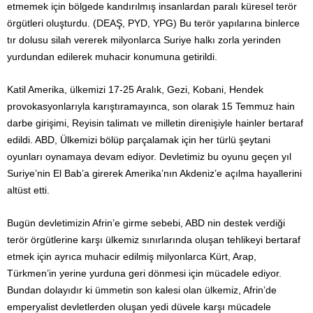
etmemek için bölgede kandırılmış insanlardan paralı küresel terör
örgütleri oluşturdu. (DEAŞ, PYD, YPG) Bu terör yapılarına binlerce
tır dolusu silah vererek milyonlarca Suriye halkı zorla yerinden
yurdundan edilerek muhacir konumuna getirildi.
Katil Amerika, ülkemizi 17-25 Aralık, Gezi, Kobani, Hendek
provokasyonlarıyla karıştıramayınca, son olarak 15 Temmuz hain
darbe girişimi, Reyisin talimatı ve milletin direnişiyle hainler bertaraf
edildi. ABD, Ülkemizi bölüp parçalamak için her türlü şeytani
oyunları oynamaya devam ediyor. Devletimiz bu oyunu geçen yıl
Suriye’nin El Bab’a girerek Amerika’nın Akdeniz’e açılma hayallerini
altüst etti.
Bugün devletimizin Afrin’e girme sebebi, ABD nin destek verdiği
terör örgütlerine karşı ülkemiz sınırlarında oluşan tehlikeyi bertaraf
etmek için ayrıca muhacir edilmiş milyonlarca Kürt, Arap,
Türkmen’in yerine yurduna geri dönmesi için mücadele ediyor.
Bundan dolayıdır ki ümmetin son kalesi olan ülkemiz, Afrin’de
emperyalist devletlerden oluşan yedi düvele karşı mücadele