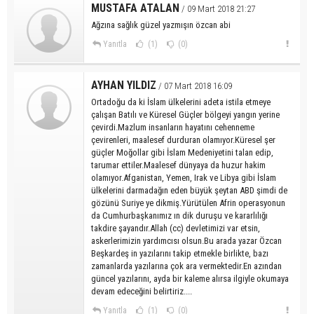
MUSTAFA ATALAN
/ 09 Mart 2018 21:27
Ağzına sağlık güzel yazmışın özcan abi
Yanıtla
(1)
(0)
AYHAN YILDIZ
/ 07 Mart 2018 16:09
Ortadoğu da ki İslam ülkelerini adeta istila etmeye
çalışan Batılı ve Küresel Güçler bölgeyi yangın yerine
çevirdi.Mazlum insanların hayatını cehenneme
çevirenleri, maalesef durduran olamıyor.Küresel şer
güçler Moğollar gibi İslam Medeniyetini talan edip,
tarumar ettiler.Maalesef dünyaya da huzur hakim
olamıyor.Afganistan, Yemen, Irak ve Libya gibi İslam
ülkelerini darmadağın eden büyük şeytan ABD şimdi de
gözünü Suriye ye dikmiş.Yürütülen Afrin operasyonun
da Cumhurbaşkanımız ın dik duruşu ve kararlılığı
takdire şayandır.Allah (cc) devletimizi var etsin,
askerlerimizin yardımcısı olsun.Bu arada yazar Özcan
Beşkardeş in yazılarını takip etmekle birlikte, bazı
zamanlarda yazılarına çok ara vermektedir.En azından
güncel yazılarını, ayda bir kaleme alırsa ilgiyle okumaya
devam edeceğini belirtiriz....
Yanıtla
(1)
(0)