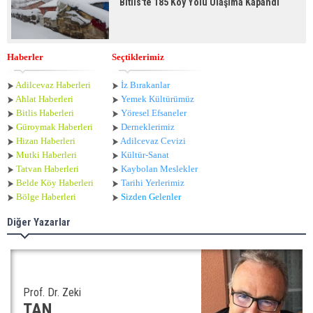
Bitlis'te 185 Köy Yolu Ulaşıma Kapandı
Haberler
Seçtiklerimiz
Adilcevaz Haberleri
İz Bırakanlar
Ahlat Haberle
ri
Yemek Kültürümüz
Bitlis Haberleri
Yöresel Efsaneler
Güroymak Haberleri
Derneklerimiz
Hizan Haberleri
Adilcevaz Cevizi
Mutki Haberleri
Kültür-Sanat
Tatvan Haberleri
Kaybolan Meslekler
Belde Köy Haberleri
Tarihi Yerlerimiz
Bölge Haberleri
Sizden Gelenler
Diğer Yazarlar
Prof. Dr. Zeki
TAN