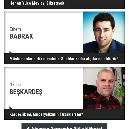
Her An Yüce Mevlayı Zikretmek
Ethem
BABRAK
Müslümanlar birlik olmalıdır: Silahlar kadar algılar da öldürür!
Özcan
BEŞKARDEŞ
Kardeşlik mi, Emperyalizmin Tuzakları mı?