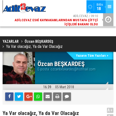
Bitlis
18 
°C
02
ADİLCEVAZ / 09:10
AK
ADILCEVAZ ESKI KAYMAKAMLARINDAN MUSTAFA ÇIFTÇI
DI
İÇIŞLERI BAKANI OLDU
YAZARLAR
Özcan BEŞKARDEŞ
Ya Var olacağız, Ya da Var Olacağız
Yazarın Tüm Yazıları >
Özcan BEŞKARDEŞ
E-posta:
ozcanbeskardes@hotmail.com
16:39
05 Mart 2018
A+
Ya Var olacağız, Ya da Var Olacağız