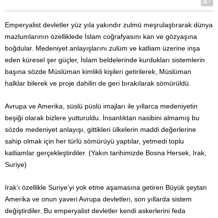
A-
Emperyalist devletler yüz yıla yakındır zulmü meşrulaştırarak dünya
mazlumlarının özelliklede İslam coğrafyasını kan ve gözyaşına
boğdular. Medeniyet anlayışlarını zulüm ve katliam üzerine inşa
eden küresel şer güçler, İslam beldelerinde kurdukları sistemlerin
başına sözde Müslüman kimlikli kişileri getirilerek, Müslüman
halklar bilerek ve proje dahilin de geri bırakılarak sömürüldü.
Avrupa ve Amerika, süslü püslü imajları ile yıllarca medeniyetin
beşiği olarak bizlere yutturuldu. İnsanlıktan nasibini almamış bu
sözde medeniyet anlayışı, gittikleri ülkelerin maddi değerlerine
sahip olmak için her türlü sömürüyü yaptılar, yetmedi toplu
katliamlar gerçekleştirdiler. (Yakın tarihimizde Bosna Hersek, Irak,
Suriye)
Irak’ı özellikle Suriye’yi yok etme aşamasına getiren Büyük şeytan
Amerika ve onun yaveri Avrupa devletleri, son yıllarda sistem
değiştirdiler. Bu emperyalist devletler kendi askerlerini feda