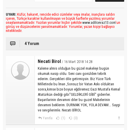
UYARI:
Küfür, hakaret, rencide edici cümleler veya imalar, inançlara saldırı
içeren, Türkçe karakter kullanılmayan ve büyük harflerle yazılmış yorumlar
onaylanmamaktadır. Yazılan yorumlar hiçbir şekilde
www.adilcevaz13.com
’un
görüş ve düşüncelerini yansıtmamaktadır. Yorumlar, yazan kişiyi bağlayıcı
niteliktedir.
4 Yorum
Necati Birol
/ 16 Mart 2018 14:28
Kaleme almis olduğun bu güzel makeleyi bugün
okumak nasip oldu. Seni canı gonülden tebrik
ederim..Gerçekleri dile getirmişsin. Biz Yüce Türk
Milletinde bu İman ,Sonsuz bir Vatan Askı olduktan
sonra,kimse bize boyun eğdiremez.Gazi Mustafa Kemal
Atatürkün dediği gibi"GELDİKLERİ GİBİ" giderrler.
Başarilarinin devamıni dıler bu guzel Makelerinin
devamıni beklerim. DURMAK YOK, YOLA DEVAM... Saygi
ve sevgilerimle. Necati BİROL
Yanıtla
(1)
(0)