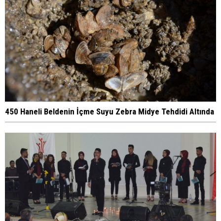
450 Haneli Beldenin İçme Suyu Zebra Midye Tehdidi Altında