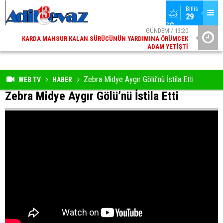
Bitlis
29 
°C
06
GÜNDEM / 13:20
ED
KARDA MAHSUR KALAN SÜRÜCÜNÜN YARDIMINA ÖRÜMCEK
ÜNIVERSIT
AY
ADAM YETIŞTI
Zebra Midye Aygır Gölü’nü İstila Etti
WEB TV
HABER
Zebra Midye Aygır Gölü’nü İstila Etti