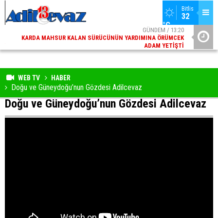
Bitlis
32 
°C
06
GÜNDEM / 13:20
ED
KARDA MAHSUR KALAN SÜRÜCÜNÜN YARDIMINA ÖRÜMCEK
ÜNIVERSIT
AY
ADAM YETIŞTI
WEB TV
HABER
Doğu ve Güneydoğu’nun Gözdesi Adilcevaz
Doğu ve Güneydoğu’nun Gözdesi Adilcevaz