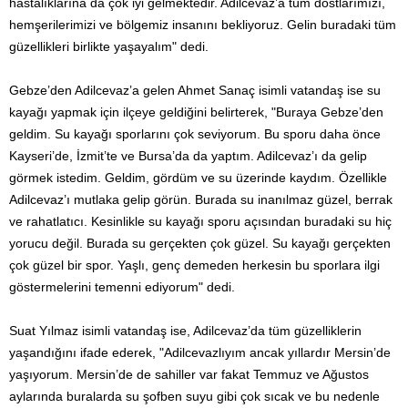
hastalıklarına da çok iyi gelmektedir. Adilcevaz’a tüm dostlarımızı,
hemşerilerimizi ve bölgemiz insanını bekliyoruz. Gelin buradaki tüm
güzellikleri birlikte yaşayalım" dedi.
Gebze’den Adilcevaz’a gelen Ahmet Sanaç isimli vatandaş ise su
kayağı yapmak için ilçeye geldiğini belirterek, "Buraya Gebze’den
geldim. Su kayağı sporlarını çok seviyorum. Bu sporu daha önce
Kayseri’de, İzmit’te ve Bursa’da da yaptım. Adilcevaz’ı da gelip
görmek istedim. Geldim, gördüm ve su üzerinde kaydım. Özellikle
Adilcevaz’ı mutlaka gelip görün. Burada su inanılmaz güzel, berrak
ve rahatlatıcı. Kesinlikle su kayağı sporu açısından buradaki su hiç
yorucu değil. Burada su gerçekten çok güzel. Su kayağı gerçekten
çok güzel bir spor. Yaşlı, genç demeden herkesin bu sporlara ilgi
göstermelerini temenni ediyorum" dedi.
Suat Yılmaz isimli vatandaş ise, Adilcevaz’da tüm güzelliklerin
yaşandığını ifade ederek, "Adilcevazlıyım ancak yıllardır Mersin’de
yaşıyorum. Mersin’de de sahiller var fakat Temmuz ve Ağustos
aylarında buralarda su şofben suyu gibi çok sıcak ve bu nedenle