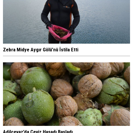
Zebra Midye Aygır Gölü’nü İstila Etti
Adilcevaz’da Ceviz Hasadı Başladı