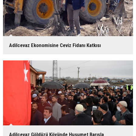
Adilcevaz Ekonomisine Ceviz Fidanı Katkısı
Adilcevaz Göldüzü Köyünde Husumet Barışla