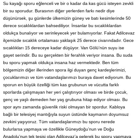
Su kayağı sporu eğlenceli ve bir o kadar da kas gücü isteyen zevkli
bir su sporudur. Burasının diğer yerlerden farkı nedir diye
düşünürsek, şu günlerde ülkemizin güney ve batı kesimlerinde 50
derece sıcaklıklardan bahsediliyor. İnsanlar bu sıcaklıklardan
oldukça bunalıyor ve serinleyecek yer bulamıyorlar. Fakat Adilcevaz
ilçemizde sıcaklık ortalaması yaklaşık 25 derece civarındadır. Gece
sıcaklıkları 15 dereceye kadar düşüyor. Van Gölü’nün suyu ise
gayet serindir. Bu su gerçekten bir ferahlık veriyor insana. Bu suda
bu sporu yapmak oldukça insana haz vermektedir. Ben tüm
bölgemizin diğer illerinden spora ilgi duyan genç kardeşlerimizi,
çocuklarımızı ve tüm vatandaşlarımızı buraya davet ediyorum. Bu
sporun en büyük özelliği tüm kas grubunun ve vücutta farklı
sporlarda çalışmayan her yeri çalıştırıyor olması ve birde çocuk,
genç ve yaşlı demeden her yaş grubuna hitap ediyor olması. Bu
spor aynı zamanda güvenlik riski olmayan bir spordur. Kabloya
bağlı bir telesiyej mantığıyla suyun üstünde kaymanın doyumsuz
zevkini yaşıyoruz. Tüm vatandaşlarımızı bu sporu nerede
bulurlarsa yapmaya ve özellikle Güneydoğu’nun ve Doğu
Anadolu’nun tek tesisi olan Adilcevaz’a gelerek bu sporu yapmaya