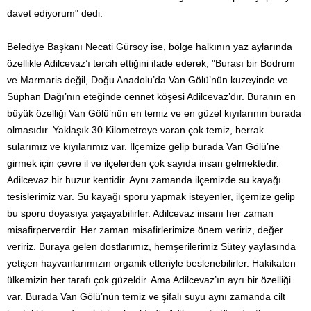
davet ediyorum" dedi.
Belediye Başkanı Necati Gürsoy ise, bölge halkının yaz aylarında
özellikle Adilcevaz’ı tercih ettiğini ifade ederek, "Burası bir Bodrum
ve Marmaris değil, Doğu Anadolu’da Van Gölü’nün kuzeyinde ve
Süphan Dağı’nın eteğinde cennet köşesi Adilcevaz’dır. Buranın en
büyük özelliği Van Gölü’nün en temiz ve en güzel kıyılarının burada
olmasıdır. Yaklaşık 30 Kilometreye varan çok temiz, berrak
sularımız ve kıyılarımız var. İlçemize gelip burada Van Gölü’ne
girmek için çevre il ve ilçelerden çok sayıda insan gelmektedir.
Adilcevaz bir huzur kentidir. Aynı zamanda ilçemizde su kayağı
tesislerimiz var. Su kayağı sporu yapmak isteyenler, ilçemize gelip
bu sporu doyasıya yaşayabilirler. Adilcevaz insanı her zaman
misafirperverdir. Her zaman misafirlerimize önem veririz, değer
veririz. Buraya gelen dostlarımız, hemşerilerimiz Sütey yaylasında
yetişen hayvanlarımızın organik etleriyle beslenebilirler. Hakikaten
ülkemizin her tarafı çok güzeldir. Ama Adilcevaz’ın ayrı bir özelliği
var. Burada Van Gölü’nün temiz ve şifalı suyu aynı zamanda cilt