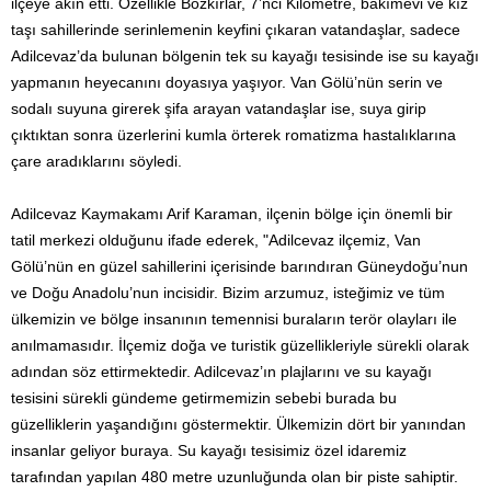
ilçeye akın etti. Özellikle Bozkırlar, 7’nci Kilometre, bakımevi ve kız
taşı sahillerinde serinlemenin keyfini çıkaran vatandaşlar, sadece
Adilcevaz’da bulunan bölgenin tek su kayağı tesisinde ise su kayağı
yapmanın heyecanını doyasıya yaşıyor. Van Gölü’nün serin ve
sodalı suyuna girerek şifa arayan vatandaşlar ise, suya girip
çıktıktan sonra üzerlerini kumla örterek romatizma hastalıklarına
çare aradıklarını söyledi.
Adilcevaz Kaymakamı Arif Karaman, ilçenin bölge için önemli bir
tatil merkezi olduğunu ifade ederek, "Adilcevaz ilçemiz, Van
Gölü’nün en güzel sahillerini içerisinde barındıran Güneydoğu’nun
ve Doğu Anadolu’nun incisidir. Bizim arzumuz, isteğimiz ve tüm
ülkemizin ve bölge insanının temennisi buraların terör olayları ile
anılmamasıdır. İlçemiz doğa ve turistik güzellikleriyle sürekli olarak
adından söz ettirmektedir. Adilcevaz’ın plajlarını ve su kayağı
tesisini sürekli gündeme getirmemizin sebebi burada bu
güzelliklerin yaşandığını göstermektir. Ülkemizin dört bir yanından
insanlar geliyor buraya. Su kayağı tesisimiz özel idaremiz
tarafından yapılan 480 metre uzunluğunda olan bir piste sahiptir.