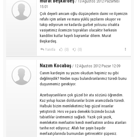
murat beşkardeş
/ 13 Ağustos 2012 Pazartesi
15:01
Çok deyerli amcam oğlu düşünçelerin daimi ve ilçemizin
refahı içim anlam ve mana yüklü yazılarını okuyor ve
takip ediyorum ne kadarda gurbet yolcusu olsakta
vasiyetimiz ilcemizin toprakları olacaktır herkesin
kandilini kutlar hayırlı bayramlar dilerm. Murat
Beşkardeş.
Yanıtla
(0)
(0)
Nazım Kocabaş
/ 12 Ağustos 2012 Pazar 12:09
Canım kardeşim su yazını okudum hepimiz su gibi
değilmiydik? Neden suyu bulandıranlarımız türedi bunu
duşunmemiz gerekiyor.
Azerbaycanlıların çok güzel bir ata sözünü öğrendim.
Kaz yolup kazan dolduranlar bizim aramızdada türedi.
Halbuki bizim memleketimiz hep güzel insanlar
yetiştirirdi. Hırs ve para demekki bizimde bozuk
tabiatlılar üretmemizi sağladı. Yazık çok yazık,
memleketin menfaatini kendi menfaatinin ardına atanları
tarihe not ediyoruz. Allah her şeyin başıdır
menfaatçılarında burnundan getirecektir şüpesiz.