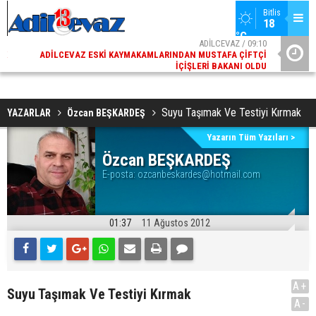
Bitlis
18 
°C
02
ADİLCEVAZ / 09:10
AK
ADILCEVAZ ESKI KAYMAKAMLARINDAN MUSTAFA ÇIFTÇI
DI
İÇIŞLERI BAKANI OLDU
Suyu Taşımak Ve Testiyi Kırmak
YAZARLAR
Özcan BEŞKARDEŞ
Yazarın Tüm Yazıları >
Özcan BEŞKARDEŞ
E-posta:
ozcanbeskardes@hotmail.com
01:37
11 Ağustos 2012
A+
Suyu Taşımak Ve Testiyi Kırmak
A-