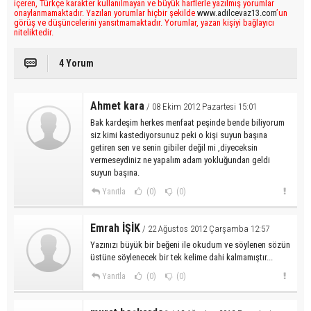
içeren, Türkçe karakter kullanılmayan ve büyük harflerle yazılmış yorumlar
onaylanmamaktadır. Yazılan yorumlar hiçbir şekilde
www.adilcevaz13.com
’un
görüş ve düşüncelerini yansıtmamaktadır. Yorumlar, yazan kişiyi bağlayıcı
niteliktedir.
4 Yorum
Ahmet kara
/ 08 Ekim 2012 Pazartesi 15:01
Bak kardeşim herkes menfaat peşinde bende biliyorum
siz kimi kastediyorsunuz peki o kişi suyun başına
getiren sen ve senin gibiler değil mi ,diyeceksin
vermeseydiniz ne yapalım adam yokluğundan geldi
suyun başına.
Yanıtla
(0)
(0)
Emrah İŞİK
/ 22 Ağustos 2012 Çarşamba 12:57
Yazınızı büyük bir beğeni ile okudum ve söylenen sözün
üstüne söylenecek bir tek kelime dahi kalmamıştır...
Yanıtla
(0)
(0)