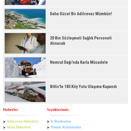
Daha Güzel Bir Adilcevaz Mümkün!
20 Bin Sözleşmeli Sağlık Personeli
Alınacak
Nemrut Dağı'nda Karla Mücadele
Bitlis'te 185 Köy Yolu Ulaşıma Kapandı
Haberler
Seçtiklerimiz
Adilcevaz Haberleri
İz Bırakanlar
Ahlat Haberle
ri
Yemek Kültürümüz