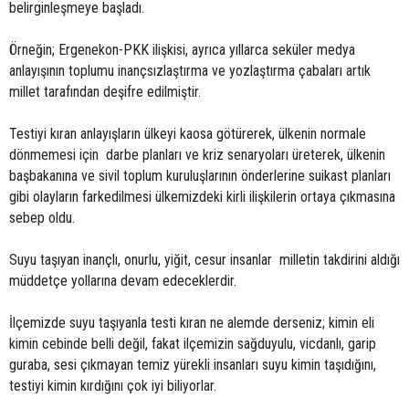
belirginleşmeye başladı.
Örneğin; Ergenekon-PKK ilişkisi, ayrıca yıllarca seküler medya
anlayışının toplumu inançsızlaştırma ve yozlaştırma çabaları artık
millet tarafından deşifre edilmiştir.
Testiyi kıran anlayışların ülkeyi kaosa götürerek, ülkenin normale
dönmemesi için darbe planları ve kriz senaryoları üreterek, ülkenin
başbakanına ve sivil toplum kuruluşlarının önderlerine suikast planları
gibi olayların farkedilmesi ülkemizdeki kirli ilişkilerin ortaya çıkmasına
sebep oldu.
Suyu taşıyan inançlı, onurlu, yiğit, cesur insanlar milletin takdirini aldığı
müddetçe yollarına devam edeceklerdir.
İlçemizde suyu taşıyanla testi kıran ne alemde derseniz; kimin eli
kimin cebinde belli değil, fakat ilçemizin sağduyulu, vicdanlı, garip
guraba, sesi çıkmayan temiz yürekli insanları suyu kimin taşıdığını,
testiyi kimin kırdığını çok iyi biliyorlar.