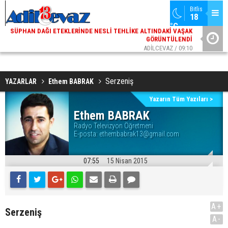
ADİLCEVAZ / 13:02
Bitlis
18 
SÜPHAN DAĞI ETEKLERINDE NESLI TEHLIKE ALTINDAKI VAŞAK
GÖRÜNTÜLENDI
°C
ADİLCEVAZ / 09:10
ADILCEVAZ ESKI KAYMAKAMLARINDAN MUSTAFA ÇIFTÇI
İÇIŞLERI BAKANI OLDU
Serzeniş
YAZARLAR
Ethem BABRAK
Yazarın Tüm Yazıları >
Ethem BABRAK
Radyo Televizyon Öğretmeni
E-posta:
ethembabrak13@gmail.com
07:55
15 Nisan 2015
A+
Serzeniş
A-