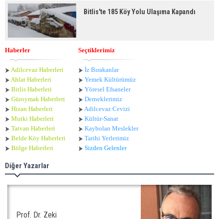
Bitlis'te 185 Köy Yolu Ulaşıma Kapandı
Haberler
Seçtiklerimiz
Adilcevaz Haberleri
İz Bırakanlar
Ahlat Haberle
ri
Yemek Kültürümüz
Bitlis Haberleri
Yöresel Efsaneler
Güroymak Haberleri
Derneklerimiz
Hizan Haberleri
Adilcevaz Cevizi
Mutki Haberleri
Kültür-Sanat
Tatvan Haberleri
Kaybolan Meslekler
Belde Köy Haberleri
Tarihi Yerlerimiz
Bölge Haberleri
Sizden Gelenler
Diğer Yazarlar
Prof. Dr. Zeki