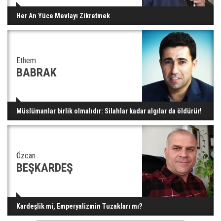
Her An Yüce Mevlayı Zikretmek
Ethem
BABRAK
Müslümanlar birlik olmalıdır: Silahlar kadar algılar da öldürür!
Özcan
BEŞKARDEŞ
Kardeşlik mi, Emperyalizmin Tuzakları mı?