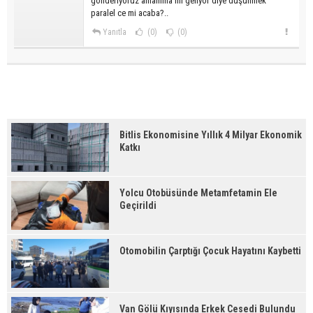
gönderiyoruz anlamına mı geliyor diye düşünmek
paralel ce mi acaba?..
Yanıtla
(0)
(0)
Bitlis Ekonomisine Yıllık 4 Milyar Ekonomik
Katkı
Yolcu Otobüsünde Metamfetamin Ele
Geçirildi
Otomobilin Çarptığı Çocuk Hayatını Kaybetti
Van Gölü Kıyısında Erkek Cesedi Bulundu