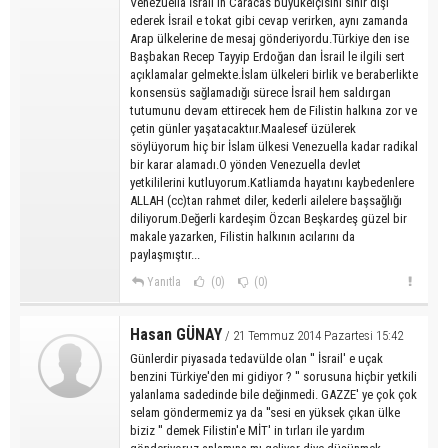
Venezuella İsrail in Caracas büyükelçisini sınır dışı
ederek İsrail e tokat gibi cevap verirken, aynı zamanda
Arap ülkelerine de mesaj gönderiyordu.Türkiye den ise
Başbakan Recep Tayyip Erdoğan dan İsrail le ilgili sert
açıklamalar gelmekte.İslam ülkeleri birlik ve beraberlikte
konsensüs sağlamadığı sürece İsrail hem saldırgan
tutumunu devam ettirecek hem de Filistin halkına zor ve
çetin günler yaşatacaktıır.Maalesef üzülerek
söylüyorum hiç bir İslam ülkesi Venezuella kadar radikal
bir karar alamadı.O yönden Venezuella devlet
yetkililerini kutluyorum.Katliamda hayatını kaybedenlere
ALLAH (cc)tan rahmet diler, kederli ailelere başsağlığı
diliyorum.Değerli kardeşim Özcan Beşkardeş güzel bir
makale yazarken, Filistin halkının acılarını da
paylaşmıştır...
Yanıtla
(0)
(0)
Hasan GÜNAY
/ 21 Temmuz 2014 Pazartesi 15:42
Günlerdir piyasada tedavülde olan '' İsrail' e uçak
benzini Türkiye'den mi gidiyor ? '' sorusuna hiçbir yetkili
yalanlama sadedinde bile değinmedi. GAZZE' ye çok çok
selam göndermemiz ya da ''sesi en yüksek çıkan ülke
biziz '' demek Filistin'e MİT' in tırları ile yardım