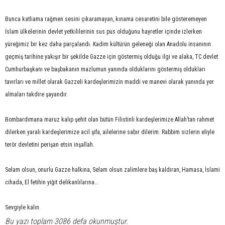
Bunca katliama rağmen sesini çıkaramayan, kınama cesaretini bile gösteremeyen
İslam ülkelerinin devlet yetkililerinin sus pus olduğunu hayretler içinde izlerken
yüreğimiz bir kez daha parçalandı. Kadim kültürün geleneği olan Anadolu insanının
geçmiş tarihine yakışır bir şekilde Gazze için göstermiş olduğu ilgi ve alaka, TC devlet
Cumhurbaşkanı ve başbakanın mazlumun yanında olduklarını göstermiş oldukları
tavırları ve millet olarak Gazzeli kardeşlerimizin maddi ve manevi olarak yanında yer
almaları takdire şayandır.
Bombardımana maruz kalıp şehit olan bütün Filistinli kardeşlerimize Allah’tan rahmet
dilerken yaralı kardeşlerimize acil şifa, ailelerine sabır dilerim. Rabbim sizlerin eliyle
terör devletini perişan etsin inşallah.
Selam olsun, onurlu Gazze halkına, Selam olsun zalimlere baş kaldıran, Hamasa, İslami
cihada, El fetihin yiğit delikanlılarına…
Sevgiyle kalın.
Bu yazı toplam 3086 defa okunmuştur.