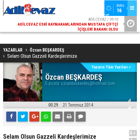
Bitlis
16 
°C
02
ADİLCEVAZ / 09:10
AK
ADILCEVAZ ESKI KAYMAKAMLARINDAN MUSTAFA ÇIFTÇI
DI
İÇIŞLERI BAKANI OLDU
YAZARLAR
Özcan BEŞKARDEŞ
Selam Olsun Gazzeli Kardeşlerimize
Yazarın Tüm Yazıları >
Özcan BEŞKARDEŞ
E-posta:
ozcanbeskardes@hotmail.com
00:29
21 Temmuz 2014
A+
Selam Olsun Gazzeli Kardeşlerimize