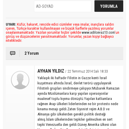
UYARI:
Küfür, hakaret, rencide edici cümleler veya imalar, inançlara saldırı
içeren, Türkçe karakter kullanılmayan ve büyük harflerle yazılmış yorumlar
onaylanmamaktadır. Yazılan yorumlar hiçbir şekilde
www.adilcevaz13.com
’un
görüş ve düşüncelerini yansıtmamaktadır. Yorumlar, yazan kişiyi bağlayıcı
niteliktedir.
2 Yorum
AYHAN YILDIZ
/ 22 Temmuz 2014 Salı 18:33
Yaklaşık iki haftadır Filistin in Gazze kenti İsrail
kuşatması altında.İsrail, devlet terörü uygulayarak
Filistinli grupları sindirmeye çalışıyor.Mübarek Ramazan
ayında Müslümanlara karşı yapılan operasyonlar
maalesef toplu kıyıma dönüştü.Yapılan katliamlara
rağmen Arap ülkeleri liderlerinden ne bir protesto nede
kınama mesajı geldi.Zaten Siyonist rejim A.B.D ve
Almanya gibi ülkelerden gerekli politik desteği
almış.İslam ülkelerinden tepkiler gelmezken en sert
tepki Venezuella den geldi.Güney Amerika ülkesi olan