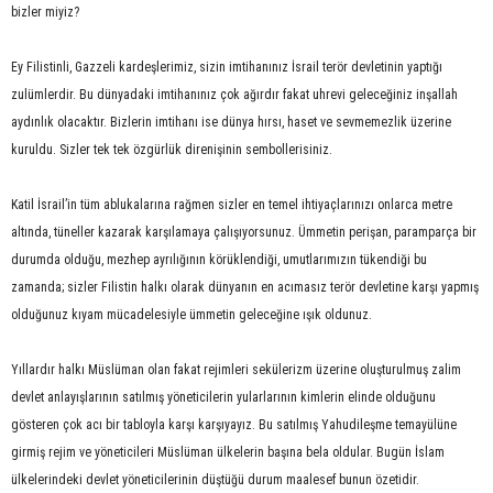
bizler miyiz?
Ey Filistinli, Gazzeli kardeşlerimiz, sizin imtihanınız İsrail terör devletinin yaptığı
zulümlerdir. Bu dünyadaki imtihanınız çok ağırdır fakat uhrevi geleceğiniz inşallah
aydınlık olacaktır. Bizlerin imtihanı ise dünya hırsı, haset ve sevmemezlik üzerine
kuruldu. Sizler tek tek özgürlük direnişinin sembollerisiniz.
Katil İsrail’in tüm ablukalarına rağmen sizler en temel ihtiyaçlarınızı onlarca metre
altında, tüneller kazarak karşılamaya çalışıyorsunuz. Ümmetin perişan, paramparça bir
durumda olduğu, mezhep ayrılığının körüklendiği, umutlarımızın tükendiği bu
zamanda; sizler Filistin halkı olarak dünyanın en acımasız terör devletine karşı yapmış
olduğunuz kıyam mücadelesiyle ümmetin geleceğine ışık oldunuz.
Yıllardır halkı Müslüman olan fakat rejimleri sekülerizm üzerine oluşturulmuş zalim
devlet anlayışlarının satılmış yöneticilerin yularlarının kimlerin elinde olduğunu
gösteren çok acı bir tabloyla karşı karşıyayız. Bu satılmış Yahudileşme temayülüne
girmiş rejim ve yöneticileri Müslüman ülkelerin başına bela oldular. Bugün İslam
ülkelerindeki devlet yöneticilerinin düştüğü durum maalesef bunun özetidir.