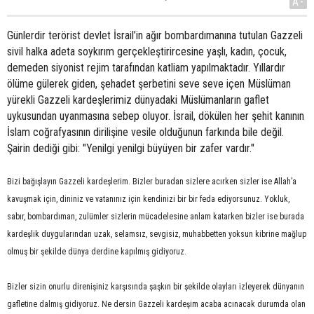
A-
Günlerdir terörist devlet İsrail’in ağır bombardımanına tutulan Gazzeli
sivil halka adeta soykırım gerçekleştirircesine yaşlı, kadın, çocuk,
demeden siyonist rejim tarafından katliam yapılmaktadır. Yıllardır
ölüme gülerek giden, şehadet şerbetini seve seve içen Müslüman
yürekli Gazzeli kardeşlerimiz dünyadaki Müslümanların gaflet
uykusundan uyanmasına sebep oluyor. İsrail, dökülen her şehit kanının
İslam coğrafyasının dirilişine vesile olduğunun farkında bile değil.
Şairin dediği gibi: "Yenilgi yenilgi büyüyen bir zafer vardır."
Bizi bağışlayın Gazzeli kardeşlerim. Bizler buradan sizlere acırken sizler ise Allah’a
kavuşmak için, dininiz ve vatanınız için kendinizi bir bir feda ediyorsunuz. Yokluk,
sabır, bombardıman, zulümler sizlerin mücadelesine anlam katarken bizler ise burada
kardeşlik duygularından uzak, selamsız, sevgisiz, muhabbetten yoksun kibrine mağlup
olmuş bir şekilde dünya derdine kapılmış gidiyoruz.
Bizler sizin onurlu direnişiniz karşısında şaşkın bir şekilde olayları izleyerek dünyanın
gafletine dalmış gidiyoruz. Ne dersin Gazzeli kardeşim acaba acınacak durumda olan