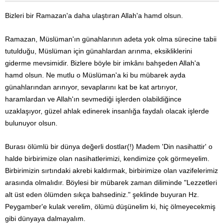
Bizleri bir Ramazan'a daha ulaştıran Allah'a hamd olsun.
Ramazan, Müslüman'ın günahlarının adeta yok olma sürecine tabii
tutulduğu, Müslüman için günahlardan arınma, eksikliklerini
giderme mevsimidir. Bizlere böyle bir imkânı bahşeden Allah'a
hamd olsun. Ne mutlu o Müslüman'a ki bu mübarek ayda
günahlarından arınıyor, sevaplarını kat be kat artırıyor,
haramlardan ve Allah'ın sevmediği işlerden olabildiğince
uzaklaşıyor, güzel ahlak edinerek insanlığa faydalı olacak işlerde
bulunuyor olsun.
Burası ölümlü bir dünya değerli dostlar(!) Madem 'Din nasihattir' o
halde birbirimize olan nasihatlerimizi, kendimize çok görmeyelim.
Birbirimizin sırtındaki akrebi kaldırmak, birbirimize olan vazifelerimiz
arasında olmalıdır. Böylesi bir mübarek zaman diliminde "Lezzetleri
alt üst eden ölümden sıkça bahsediniz." şeklinde buyuran Hz.
Peygamber'e kulak verelim, ölümü düşünelim ki, hiç ölmeyecekmiş
gibi dünyaya dalmayalım.