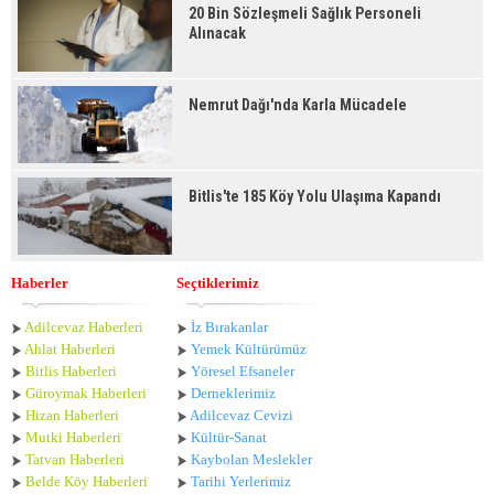
20 Bin Sözleşmeli Sağlık Personeli
Alınacak
Nemrut Dağı'nda Karla Mücadele
Bitlis'te 185 Köy Yolu Ulaşıma Kapandı
Haberler
Seçtiklerimiz
Adilcevaz Haberleri
İz Bırakanlar
Ahlat Haberle
ri
Yemek Kültürümüz
Bitlis Haberleri
Yöresel Efsaneler
Güroymak Haberleri
Derneklerimiz
Hizan Haberleri
Adilcevaz Cevizi
Mutki Haberleri
Kültür-Sanat
Tatvan Haberleri
Kaybolan Meslekler
Belde Köy Haberleri
Tarihi Yerlerimiz