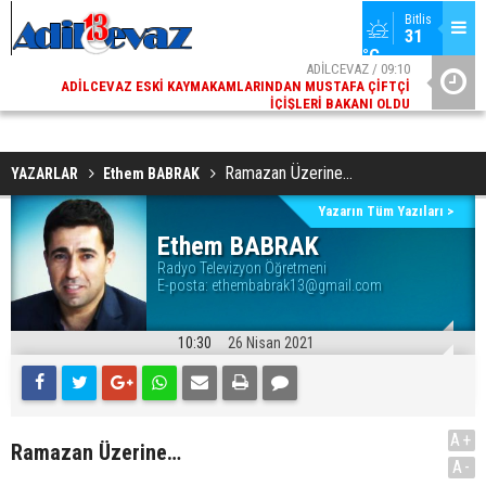
Bitlis
31 
°C
02
ADİLCEVAZ / 09:10
AK
ADILCEVAZ ESKI KAYMAKAMLARINDAN MUSTAFA ÇIFTÇI
DI
İÇIŞLERI BAKANI OLDU
Ramazan Üzerine…
YAZARLAR
Ethem BABRAK
Yazarın Tüm Yazıları >
Ethem BABRAK
Radyo Televizyon Öğretmeni
E-posta:
ethembabrak13@gmail.com
10:30
26 Nisan 2021
A+
Ramazan Üzerine…
A-