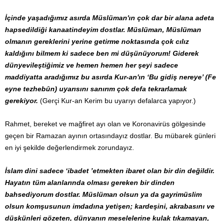
İçinde yaşadığımız asırda Müslüman'ın çok dar bir alana adeta
hapsedildiği kanaatindeyim dostlar. Müslüman, Müslüman
olmanın gereklerini yerine getirme noktasında çok cılız
kaldığını bilmem ki sadece ben mi düşünüyorum! Giderek
dünyevileştiğimiz ve hemen hemen her şeyi sadece
maddiyatta aradığımız bu asırda Kur-an'ın ‘Bu gidiş nereye’ (Fe
eyne tezhebûn) uyarısını sanırım çok defa tekrarlamak
gerekiyor.
(Gerçi Kur-an Kerim bu uyarıyı defalarca yapıyor.)
Rahmet, bereket ve mağfiret ayı olan ve Koronavirüs gölgesinde
geçen bir Ramazan ayının ortasındayız dostlar. Bu mübarek günleri
en iyi şekilde değerlendirmek zorundayız.
İslam dini sadece ‘ibadet ’etmekten ibaret olan bir din değildir.
Hayatın tüm alanlarında olması gereken bir dinden
bahsediyorum dostlar. Müslüman olsun ya da gayrimüslim
olsun komşusunun imdadına yetişen; kardeşini, akrabasını ve
düşkünleri gözeten, dünyanın meselelerine kulak tıkamayan,