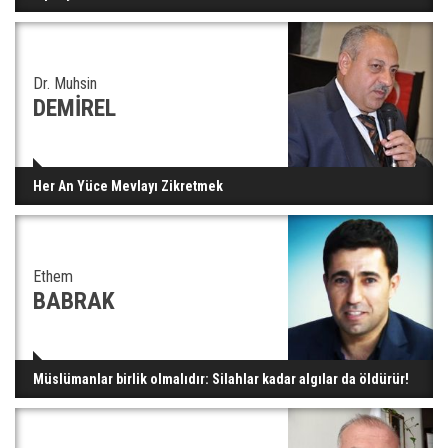
Dr. Muhsin
DEMİREL
Her An Yüce Mevlayı Zikretmek
Ethem
BABRAK
Müslümanlar birlik olmalıdır: Silahlar kadar algılar da öldürür!