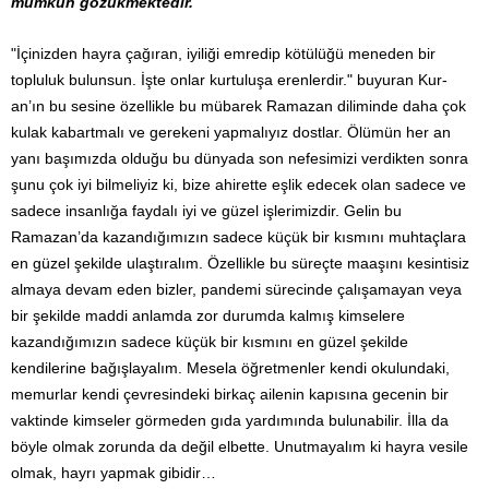
mümkün gözükmektedir.
"İçinizden hayra çağıran, iyiliği emredip kötülüğü meneden bir
topluluk bulunsun. İşte onlar kurtuluşa erenlerdir." buyuran Kur-
an’ın bu sesine özellikle bu mübarek Ramazan diliminde daha çok
kulak kabartmalı ve gerekeni yapmalıyız dostlar. Ölümün her an
yanı başımızda olduğu bu dünyada son nefesimizi verdikten sonra
şunu çok iyi bilmeliyiz ki, bize ahirette eşlik edecek olan sadece ve
sadece insanlığa faydalı iyi ve güzel işlerimizdir. Gelin bu
Ramazan’da kazandığımızın sadece küçük bir kısmını muhtaçlara
en güzel şekilde ulaştıralım. Özellikle bu süreçte maaşını kesintisiz
almaya devam eden bizler, pandemi sürecinde çalışamayan veya
bir şekilde maddi anlamda zor durumda kalmış kimselere
kazandığımızın sadece küçük bir kısmını en güzel şekilde
kendilerine bağışlayalım. Mesela öğretmenler kendi okulundaki,
memurlar kendi çevresindeki birkaç ailenin kapısına gecenin bir
vaktinde kimseler görmeden gıda yardımında bulunabilir. İlla da
böyle olmak zorunda da değil elbette. Unutmayalım ki hayra vesile
olmak, hayrı yapmak gibidir…