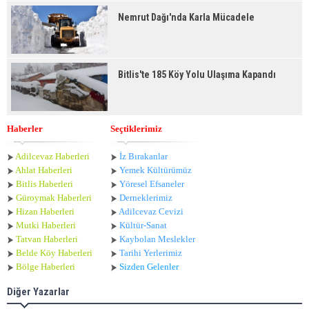
Nemrut Dağı'nda Karla Mücadele
Bitlis'te 185 Köy Yolu Ulaşıma Kapandı
Haberler
Seçtiklerimiz
Adilcevaz Haberleri
İz Bırakanlar
Ahlat Haberle
ri
Yemek Kültürümüz
Bitlis Haberleri
Yöresel Efsaneler
Güroymak Haberleri
Derneklerimiz
Hizan Haberleri
Adilcevaz Cevizi
Mutki Haberleri
Kültür-Sanat
Tatvan Haberleri
Kaybolan Meslekler
Belde Köy Haberleri
Tarihi Yerlerimiz
Bölge Haberleri
Sizden Gelenler
Diğer Yazarlar