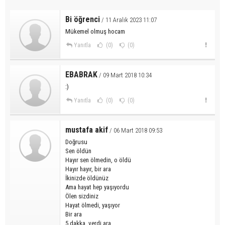
Bi öğrenci
/ 11 Aralık 2023 11:07
Mükemel olmuş hocam
Yanıtla
(0)
(0)
EBABRAK
/ 09 Mart 2018 10:34
:)
Yanıtla
(0)
(0)
mustafa akif
/ 06 Mart 2018 09:53
Doğrusu
Sen öldün
Hayır sen ölmedin, o öldü
Hayır hayır, bir ara
İkinizde öldünüz
Ama hayat hep yaşıyordu
Ölen sizdiniz
Hayat ölmedi, yaşıyor
Bir ara
5 dakka, verdi ara