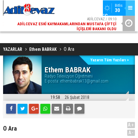
Bitlis
30 
°C
02
ADİLCEVAZ / 09:10
AK
ADILCEVAZ ESKI KAYMAKAMLARINDAN MUSTAFA ÇIFTÇI
DI
İÇIŞLERI BAKANI OLDU
O Ara
YAZARLAR
Ethem BABRAK
Yazarın Tüm Yazıları >
Ethem BABRAK
Radyo Televizyon Öğretmeni
E-posta:
ethembabrak13@gmail.com
19:58
26 Şubat 2018
A+
O Ara
A-