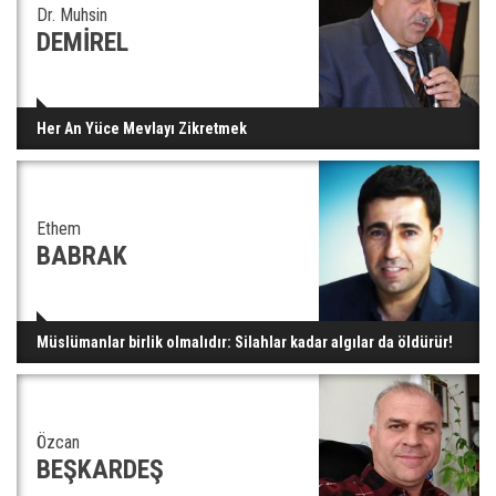
Dr. Muhsin
DEMİREL
Her An Yüce Mevlayı Zikretmek
Ethem
BABRAK
Müslümanlar birlik olmalıdır: Silahlar kadar algılar da öldürür!
Özcan
BEŞKARDEŞ