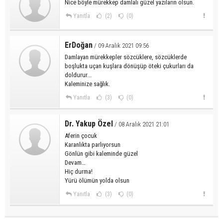
Nice böyle mürekkep damlalı güzel yazıların olsun.
Yanıtla
(2)
(0)
ErDoğan
/ 09 Aralık 2021 09:56
Damlayan mürekkepler sözcüklere, sözcüklerde
boşlukta uçan kuşlara dönüşüp öteki çukurları da
doldurur...
Kaleminize sağlık.
Yanıtla
(3)
(0)
Dr. Yakup Özel
/ 08 Aralık 2021 21:01
Aferin çocuk
Karanlıkta parlıyorsun
Gönlün gibi kaleminde güzel
Devam…
Hiç durma!
Yürü ölümün yolda olsun
Yanıtla
(3)
(0)