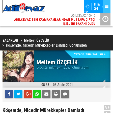
Bitlis
24 
°C
02
ADİLCEVAZ / 09:10
AK
ADILCEVAZ ESKI KAYMAKAMLARINDAN MUSTAFA ÇIFTÇI
DI
İÇIŞLERI BAKANI OLDU
YAZARLAR
Meltem ÖZÇELİK
Köşemde, Nicedir Mürekkepler Damladı Gönlümden
Yazarın Tüm Yazıları >
Meltem ÖZÇELİK
E-posta:
mltmsym_26@hotmail.com
08:38
08 Aralık 2021
A+
Köşemde, Nicedir Mürekkepler Damladı