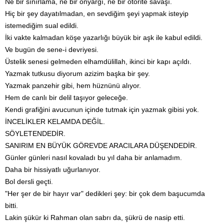
Ne bir sınırlama, ne bir önyargı, ne bir otorite savaşı.
Hiç bir şey dayatılmadan, en sevdiğim şeyi yapmak isteyip
istemediğim sual edildi.
İki vakte kalmadan köşe yazarlığı büyük bir aşk ile kabul edildi.
Ve bugün de sene-i devriyesi.
Üstelik senesi gelmeden elhamdülillah, ikinci bir kapı açıldı.
Yazmak tutkusu diyorum azizim başka bir şey.
Yazmak panzehir gibi, hem hüznünü alıyor.
Hem de canlı bir delil taşıyor geleceğe.
Kendi grafiğini avucunun içinde tutmak için yazmak gibisi yok.
İNCELİKLER KELAMDA DEĞİL.
SÖYLETENDEDİR.
SANIRIM EN BÜYÜK GÖREVDE ARACILARA DÜŞENDEDİR.
Günler günleri nasıl kovaladı bu yıl daha bir anlamadım.
Daha bir hissiyatlı uğurlanıyor.
Bol dersli geçti.
"Her şer de bir hayır var" dedikleri şey: bir çok dem başucumda
bitti.
Lakin şükür ki Rahman olan sabrı da, şükrü de nasip etti.