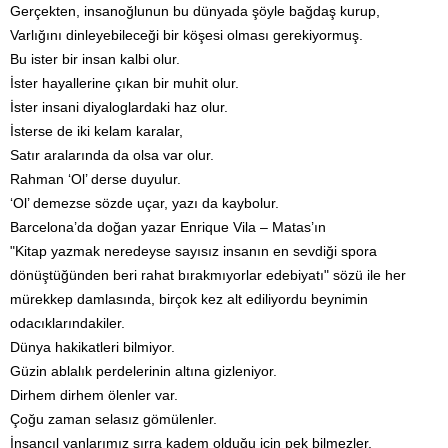
Gerçekten, insanoğlunun bu dünyada şöyle bağdaş kurup,
Varlığını dinleyebileceği bir köşesi olması gerekiyormuş.
Bu ister bir insan kalbi olur.
İster hayallerine çıkan bir muhit olur.
İster insani diyaloglardaki haz olur.
İsterse de iki kelam karalar,
Satır aralarında da olsa var olur.
Rahman ‘Ol’ derse duyulur.
‘Ol’ demezse sözde uçar, yazı da kaybolur.
Barcelona’da doğan yazar Enrique Vila – Matas’ın
"Kitap yazmak neredeyse sayısız insanın en sevdiği spora
dönüştüğünden beri rahat bırakmıyorlar edebiyatı" sözü ile her
mürekkep damlasında, birçok kez alt ediliyordu beynimin
odacıklarındakiler.
Dünya hakikatleri bilmiyor.
Güzin ablalık perdelerinin altına gizleniyor.
Dirhem dirhem ölenler var.
Çoğu zaman selasız gömülenler.
İnsancıl yanlarımız sırra kadem olduğu için pek bilmezler,