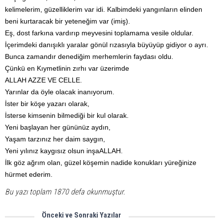
kelimelerim,
güzelliklerim var idi. Kalbimdeki yangınların elinden
beni kurtaracak bir yeteneğim var (imiş).
Eş, dost farkına vardırıp meyvesini toplamama vesile oldular.
İçerimdeki danışıklı yaralar gönül rızasıyla büyüyüp gidiyor o ayrı.
Bunca zamandır denediğim merhemlerin faydası oldu.
Çünkü en Kıymetlinin zırhı var üzerimde
ALLAH AZZE VE CELLE.
Yarınlar da öyle olacak inanıyorum.
İster bir köşe yazarı olarak,
İsterse kimsenin bilmediği bir kul olarak.
Yeni başlayan her gününüz aydın,
Yaşam tarzınız her daim saygın,
Yeni yılınız kaygısız olsun inşaALLAH.
İlk göz ağrım olan,
güzel köşemin nadide konukları
yüreğinize
hürmet ederim.
Bu yazı toplam 1870 defa okunmuştur.
Önceki ve Sonraki Yazılar