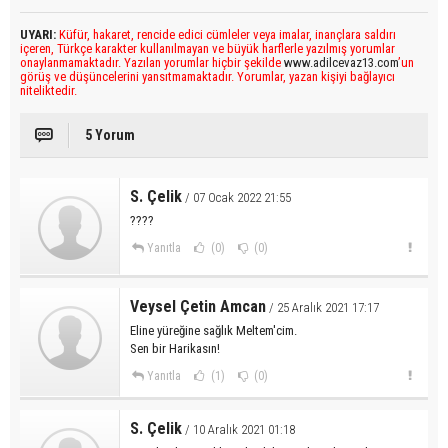
UYARI:
Küfür, hakaret, rencide edici cümleler veya imalar, inançlara saldırı
içeren, Türkçe karakter kullanılmayan ve büyük harflerle yazılmış yorumlar
onaylanmamaktadır. Yazılan yorumlar hiçbir şekilde
www.adilcevaz13.com
’un
görüş ve düşüncelerini yansıtmamaktadır. Yorumlar, yazan kişiyi bağlayıcı
niteliktedir.
5 Yorum
S. Çelik
/ 07 Ocak 2022 21:55
????
Yanıtla
(0)
(0)
Veysel Çetin Amcan
/ 25 Aralık 2021 17:17
Eline yüreğine sağlık Meltem'cim.
Sen bir Harikasın!
Yanıtla
(1)
(0)
S. Çelik
/ 10 Aralık 2021 01:18