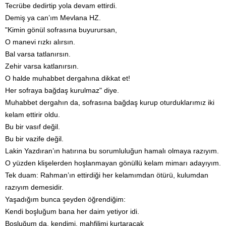
Tecrübe dedirtip yola devam ettirdi.
Demiş ya can’ım Mevlana HZ.
"Kimin gönül sofrasına buyurursan,
O manevi rızkı alırsın.
Bal varsa tatlanırsın.
Zehir varsa katlanırsın.
O halde muhabbet dergahına dikkat et!
Her sofraya bağdaş kurulmaz" diye.
Muhabbet dergahın da, sofrasına bağdaş kurup oturduklarımız iki
kelam ettirir oldu.
Bu bir vasıf değil.
Bu bir vazife değil.
Lakin Yazdıran’ın hatırına bu sorumluluğun hamalı olmaya razıyım.
O yüzden klişelerden hoşlanmayan gönüllü kelam mimarı adayıyım.
Tek duam: Rahman’ın ettirdiği her kelamımdan ötürü, kulumdan
razıyım demesidir.
Yaşadığım bunca şeyden öğrendiğim:
Kendi boşluğum bana her daim yetiyor idi.
Boşluğum da, kendimi, mahfilimi kurtaracak