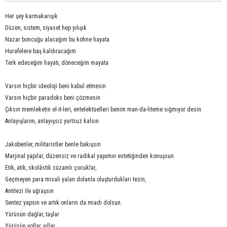
Her şey karmakarışık
Düzen, sistem, siyaset hep yılışık
Nazar boncuğu alacağım bu köhne hayata
Hurafelere baş kaldıracağım
Terk edeceğim hayatı, döneceğim mayata
Varsın hiçbir ideoloji beni kabul etmesin
Varsın hiçbir paradoks beni çözmesin
Çıksın memleketin el-it-leri, entelektüelleri benim man-da-liteme sığmıyor desin
Anlayışlarım, anlayışsız yurtsuz kalsın
Jakobenler, militaristler benle bakışsın
Marjinal yapılar, düzensiz ve radikal yapımın estetiğinden konuşsun
Etik, atik, skolâstik cüzamlı çocuklar,
Geçmeyen para misali yalan dolanla oluşturdukları tezin,
Antitezi ile uğraşsın
Sentez yapsın ve artık onların da miadı dolsun.
Yürüsün dağlar, taşlar
Yürüsün yollar, yıllar