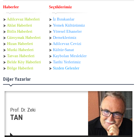
Haberler
Seçtiklerimiz
Adilcevaz Haberleri
İz Bırakanlar
Ahlat Haberle
ri
Yemek Kültürümüz
Bitlis Haberleri
Yöresel Efsaneler
Güroymak Haberleri
Derneklerimiz
Hizan Haberleri
Adilcevaz Cevizi
Mutki Haberleri
Kültür-Sanat
Tatvan Haberleri
Kaybolan Meslekler
Belde Köy Haberleri
Tarihi Yerlerimiz
Bölge Haberleri
Sizden Gelenler
Diğer Yazarlar
Prof. Dr. Zeki
TAN