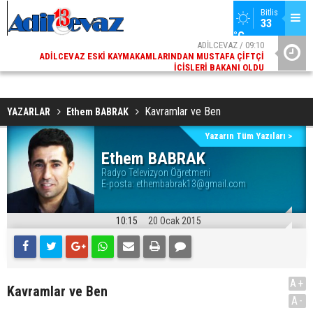
Bitlis
33 
°C
02
ADİLCEVAZ / 09:10
AK
ADILCEVAZ ESKI KAYMAKAMLARINDAN MUSTAFA ÇIFTÇI
DI
İÇIŞLERI BAKANI OLDU
Kavramlar ve Ben
YAZARLAR
Ethem BABRAK
Yazarın Tüm Yazıları >
Ethem BABRAK
Radyo Televizyon Öğretmeni
E-posta:
ethembabrak13@gmail.com
10:15
20 Ocak 2015
A+
Kavramlar ve Ben
A-