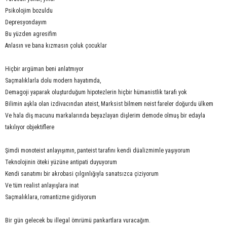
Psikolojim bozuldu
Depresyondayım
Bu yüzden agresifim
Anlasın ve bana kızmasın çoluk çocuklar
Hiçbir argüman beni anlatmıyor
Saçmalıklarla dolu modern hayatımda,
Demagoji yaparak oluşturduğum hipotezlerin hiçbir hümanistlik tarafı yok
Bilimin aşkla olan izdivacından ateist, Marksist bilmem neist fareler doğurdu ülkem
Ve hala diş macunu markalarında beyazlayan dişlerim
demode olmuş bir edayla
takılıyor objektiflere
Şimdi monoteist anlayışımın, panteist tarafını kendi düalizmimle yaşıyorum
Teknolojinin öteki yüzüne antipati duyuyorum
Kendi sanatımı bir akrobasi çılgınlığıyla sanatsızca çiziyorum
Ve tüm realist anlayışlara inat
Saçmalıklara, romantizme gidiyorum
Bir gün gelecek bu illegal ömrümü pankartlara vuracağım.