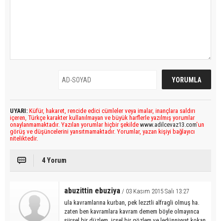
UYARI:
Küfür, hakaret, rencide edici cümleler veya imalar, inançlara saldırı
içeren, Türkçe karakter kullanılmayan ve büyük harflerle yazılmış yorumlar
onaylanmamaktadır. Yazılan yorumlar hiçbir şekilde
www.adilcevaz13.com
’un
görüş ve düşüncelerini yansıtmamaktadır. Yorumlar, yazan kişiyi bağlayıcı
niteliktedir.
4 Yorum
abuzittin ebuziya
/ 03 Kasım 2015 Salı 13:27
ula kavramlarına kurban, pek lezztli alfragli olmuş ha.
zaten ben kavramlara kavram demem böyle olmayınca
şiirsel bir düzlem, içsel bir gözlem ve ledünniyyat kokan