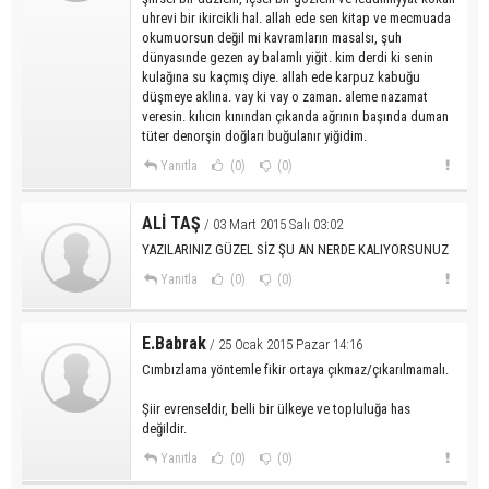
uhrevi bir ikircikli hal. allah ede sen kitap ve mecmuada
okumuorsun değil mi kavramların masalsı, şuh
dünyasınde gezen ay balamlı yiğit. kim derdi ki senin
kulağına su kaçmış diye. allah ede karpuz kabuğu
düşmeye aklına. vay ki vay o zaman. aleme nazamat
veresin. kılıcın kınından çıkanda ağrının başında duman
tüter denorşin doğları buğulanır yiğidim.
Yanıtla
(0)
(0)
ALİ TAŞ
/ 03 Mart 2015 Salı 03:02
YAZILARINIZ GÜZEL SİZ ŞU AN NERDE KALIYORSUNUZ
Yanıtla
(0)
(0)
E.Babrak
/ 25 Ocak 2015 Pazar 14:16
Cımbızlama yöntemle fikir ortaya çıkmaz/çıkarılmamalı.
Şiir evrenseldir, belli bir ülkeye ve topluluğa has
değildir.
Yanıtla
(0)
(0)