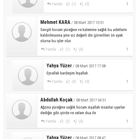
Yanıtla
(1)
(0)
Mehmet KARA
/ 08 Mart 2017 10:51
Sevgili hocam yüreğine ve kalemine sağlık bu adetlerin
kaldırılmasına yine siz değerli din görevlileri ön ayak
olursa bu işler olur
Yanıtla
(1)
(0)
Yahya Yüzer
/ 08 Mart 2017 17:08
Eyvallah kardeşim İnşallah.
Yanıtla
(0)
(0)
Abdullah Koçak
/ 08 Mart 2017 04:51
Ağzına yüreğine sağlık hocam inşallah insanlar uyarlar
dediğin gibi şiirde ve selam dua ile
Yanıtla
(2)
(0)
Yahya Yüzer
/ 08 Mart 2017 08:47