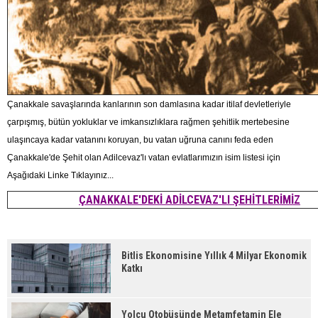
Çanakkale savaşlarında kanlarının son damlasına kadar itilaf devletleriyle
çarpışmış, bütün yokluklar ve imkansızlıklara rağmen şehitlik mertebesine
ulaşıncaya kadar vatanını koruyan, bu vatan uğruna canını feda eden
Çanakkale'de Şehit olan Adilcevaz'lı vatan evlatlarımızın isim listesi için
Aşağıdaki Linke Tıklayınız...
ÇANAKKALE'DEKİ ADİLCEVAZ'LI ŞEHİTLERİMİZ
Bitlis Ekonomisine Yıllık 4 Milyar Ekonomik
Katkı
Yolcu Otobüsünde Metamfetamin Ele