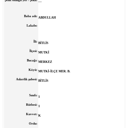
Şehit olduğu yer / Şekli:
---
Baba adı:
ABDULLAH
Lakabı:
İli:
BİTLİS
İlçesi:
M
UTKİ
Bucağı:
MERKEZ
Köyü:
MUTKİ-İLÇE MER. B.
Askerlik şubesi:
BİTLİS
Sınıfı:
1
Rütbesi:
1
Kuvvet:
K
Ordu: