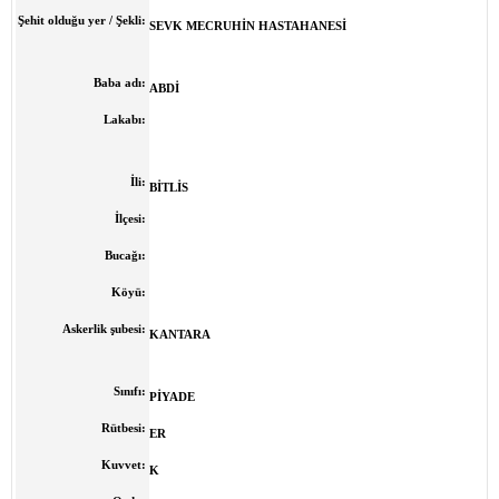
Şehit olduğu yer / Şekli:
SEVK MECRUHİN HASTAHANESİ
Baba adı:
ABDİ
Lakabı:
İli:
B
İTLİS
İlçesi:
Bucağı:
Köyü:
Askerlik şubesi:
KANTARA
Sınıfı:
PİYADE
Rütbesi:
ER
Kuvvet:
K