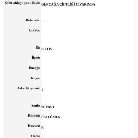
Şehit olduğu yer / Şekli:
GENÇAĞA ÇİFTLİĞİ CİVARINDA
Baba adı:
---
Lakabı:
İli:
B
İTLİS
İlçesi:
Bucağı:
Köyü:
Askerlik şubesi:
1
Sınıfı:
SÜVARİ
Rütbesi:
ÜSTEĞMEN
Kuvvet:
K
Ordu: