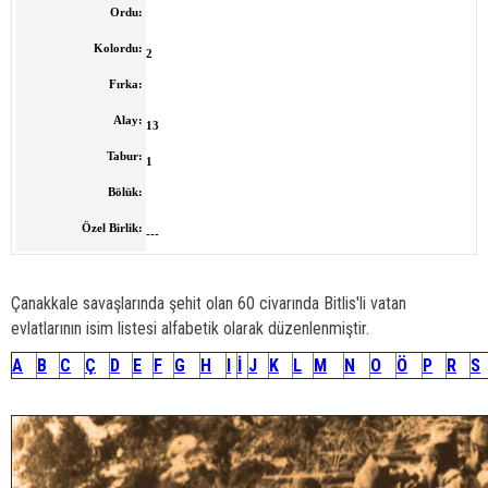
Ordu:
Kolordu:
2
Fırka:
Alay:
13
Tabur:
1
Bölük:
Özel Birlik:
---
Çanakkale savaşlarında şehit olan 60 civarında Bitlis'li vatan
evlatlarının isim listesi alfabetik olarak düzenlenmiştir.
A
B
C
Ç
D
E
F
G
H
I
İ
J
K
L
M
N
O
Ö
P
R
S