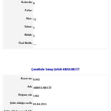
Kolordu:
8
Fırka:
Alay:
75
Tabur:
1
Bölük:
5
Özel Birlik:
---
Çanakkale Savaşı Şehidi ABDULMECİT
Kayıt no:
8.945
Adı:
ABDULMECİT
Doğum yılı:
1302
Şehit olduğu tarih:
03.04.1915