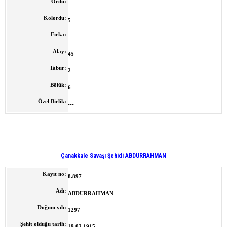
Ordu:
Kolordu:
5
Fırka:
Alay:
45
Tabur:
2
Bölük:
6
Özel Birlik:
---
Çanakkale Savaşı Şehidi ABDURRAHMAN
Kayıt no:
8.897
Adı:
ABDURRAHMAN
Doğum yılı:
1297
Şehit olduğu tarih:
19.02.1915