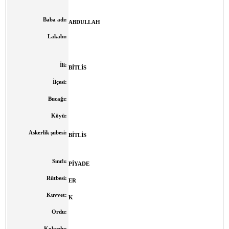
Baba adı:
ABDULLAH
Lakabı:
İli:
BİTLİS
İlçesi:
Bucağı:
Köyü:
Askerlik şubesi:
BİTLİS
Sınıfı:
PİYADE
Rütbesi:
ER
Kuvvet:
K
Ordu:
Kolordu: