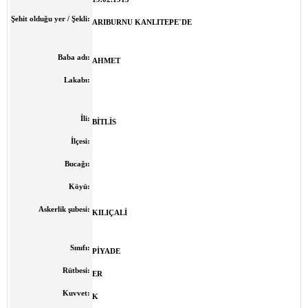
Şehit olduğu yer / Şekli:
ARIBURNU KANLITEPE`DE
Baba adı:
AHMET
Lakabı:
İli:
BİTLİS
İlçesi:
Bucağı:
Köyü:
Askerlik şubesi:
KILIÇALİ
Sınıfı:
PİYADE
Rütbesi:
ER
Kuvvet:
K