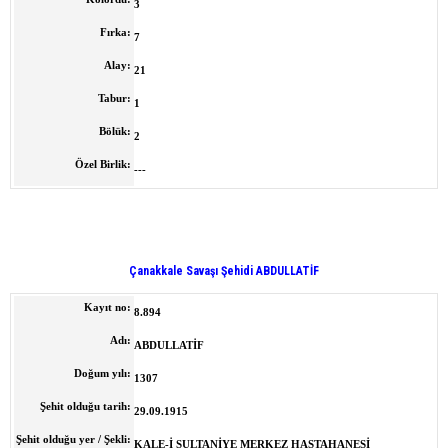
3
Fırka:
7
Alay:
21
Tabur:
1
Bölük:
2
Özel Birlik:
---
Çanakkale Savaşı Şehidi ABDULLATİF
Kayıt no:
8.894
Adı:
ABDULLATİF
Doğum yılı:
1307
Şehit olduğu tarih:
29.09.1915
Şehit olduğu yer / Şekli:
KALE-İ SULTANİYE MERKEZ HASTAHANESİ