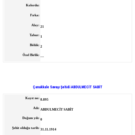
Kolordu:
Fırka:
Alay:
21
Tabur:
1
Bölük:
2
Özel Birlik:
---
Çanakkale Savaşı Şehidi ABDULMECİT SABİT
Kayıt no:
8.895
Adı:
ABDULMECİT SABİT
Doğum yılı:
0
Şehit olduğu tarih:
31.11.1914