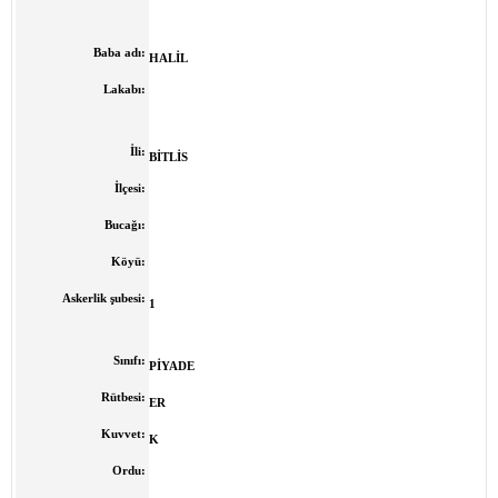
Baba adı:
HALİL
Lakabı:
İli:
BİTLİS
İlçesi:
Bucağı:
Köyü:
Askerlik şubesi:
1
Sınıfı:
PİYADE
Rütbesi:
ER
Kuvvet:
K
Ordu: