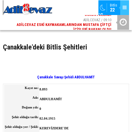
Bitlis
22 
°C
02
ADİLCEVAZ / 09:10
AK
ADILCEVAZ ESKI KAYMAKAMLARINDAN MUSTAFA ÇIFTÇI
DI
İÇIŞLERI BAKANI OLDU
Çanakkale'deki Bitlis Şehitleri
Çanakkale Savaşı Şehidi ABDULHAMİT
Kayıt no:
8.893
Adı:
ABDULHAMİT
Doğum yılı:
0
Şehit olduğu tarih:
02.04.1915
Şehit olduğu yer / Şekli:
KEREVİZDERE`DE