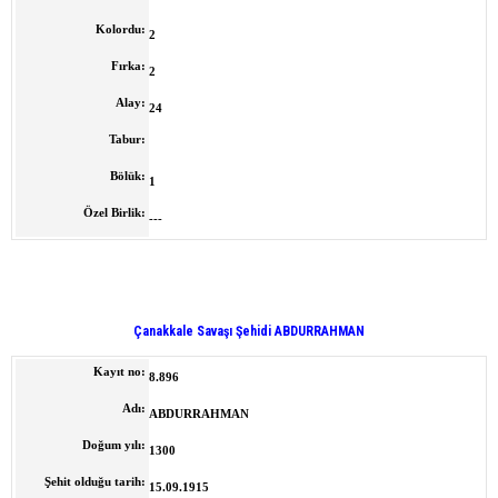
Kolordu:
2
Fırka:
2
Alay:
24
Tabur:
Bölük:
1
Özel Birlik:
---
Çanakkale Savaşı Şehidi ABDURRAHMAN
Kayıt no:
8.896
Adı:
ABDURRAHMAN
Doğum yılı:
1300
Şehit olduğu tarih:
15.09.1915