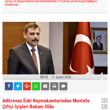
görüş ve düşüncelerini yansıtmamaktadır. Yorumlar, yazan kişiyi bağlayıcı
niteliktedir.
09:10
11 Şubat 2026
Adilcevaz Eski Kaymakamlarından Mustafa
A+
Çiftçi İçişleri Bakanı Oldu
A-