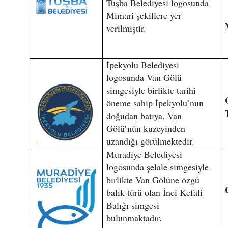
Tuşba Belediyesi logosunda
Mimari şekillere yer
verilmiştir.
İpekyolu Belediyesi
logosunda Van Gölü
simgesiyle birlikte tarihi
öneme sahip İpekyolu’nun
doğudan batıya, Van
Gölü’nün kuzeyinden
uzandığı görülmektedir.
Muradiye Belediyesi
logosunda şelale simgesiyle
birlikte Van Gölüne özgü
balık türü olan İnci Kefali
Balığı simgesi
bulunmaktadır.