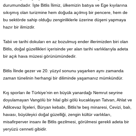
durumundadır. İşte Bitlis İlimiz, ülkemizin batıya ve Ege kıyılarına
sıkışmış olan turizmine hem doğuda açılmış bir pencere, hem de
bu sektörde sahip olduğu zenginliklerle üzerine düşeni yapmaya
hazır bir ilimizdir.
Tabii ve tarihi dokuları en az bozulmuş ender illerimizden biri olan
Bitlis, doğal güzellikleri içerisinde yer alan tarihi varlıklarıyla adeta
bir açık hava müzesi görünümündedir.
Bitlis İlinde gezer ve 20. yüzyıl sonunu yaşarken aynı zamanda
zaman tünelinin herhangi bir diliminde yaşamanız mümkündür.
Kış sporları ile Türkiye’nin en büyük yanardağı Nemrut seyrine
doyulamayan Vangölü bir hilal gibi gölü kucaklayan Tatvan, Ahlat ve
Adilcevaz İlçeleri, Büryan kebabı, Bitlis’te beş minaresi, Cevizi, balı,
havası, büyüleyici doğal güzelliği, zengin kültür varlıkları,
misafirperver insanı ile Bitlis gezilmesi, görülmesi gerekli adeta bir
yeryüzü cenneti gibidir.