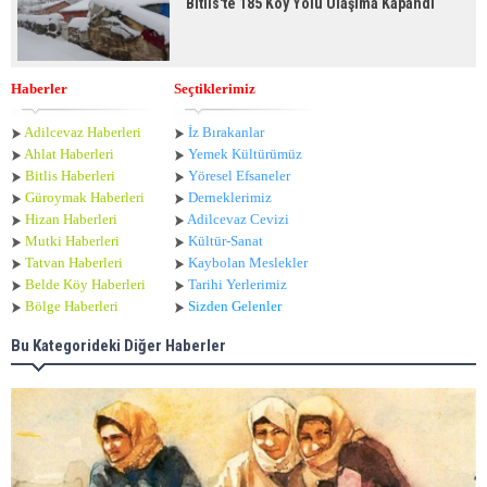
Bitlis'te 185 Köy Yolu Ulaşıma Kapandı
Haberler
Seçtiklerimiz
Adilcevaz Haberleri
İz Bırakanlar
Ahlat Haberle
ri
Yemek Kültürümüz
Bitlis Haberleri
Yöresel Efsaneler
Güroymak Haberleri
Derneklerimiz
Hizan Haberleri
Adilcevaz Cevizi
Mutki Haberleri
Kültür-Sanat
Tatvan Haberleri
Kaybolan Meslekler
Belde Köy Haberleri
Tarihi Yerlerimiz
Bölge Haberleri
Sizden Gelenler
Bu Kategorideki Diğer Haberler