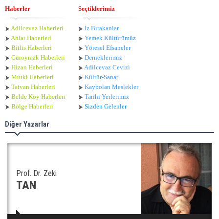
Haberler
Seçtiklerimiz
Adilcevaz Haberleri
İz Bırakanlar
Ahlat Haberle
ri
Yemek Kültürümüz
Bitlis Haberleri
Yöresel Efsaneler
Güroymak Haberleri
Derneklerimiz
Hizan Haberleri
Adilcevaz Cevizi
Mutki Haberleri
Kültür-Sanat
Tatvan Haberleri
Kaybolan Meslekler
Belde Köy Haberleri
Tarihi Yerlerimiz
Bölge Haberleri
Sizden Gelenler
Diğer Yazarlar
Prof. Dr. Zeki
TAN