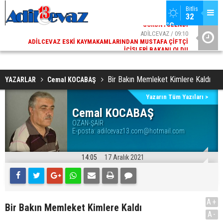
Bitlis
32 
°C
02
ADİLCEVAZ / 09:10
AK
ADILCEVAZ ESKI KAYMAKAMLARINDAN MUSTAFA ÇIFTÇI
DI
İÇIŞLERI BAKANI OLDU
Bir Bakın Memleket Kimlere Kaldı
YAZARLAR
Cemal KOCABAŞ
Yazarın Tüm Yazıları >
Cemal KOCABAŞ
OZAN-ŞAİR
E-posta:
adilcevaz13.com@hotmail.com
14:05
17 Aralık 2021
A+
Bir Bakın Memleket Kimlere Kaldı
A-