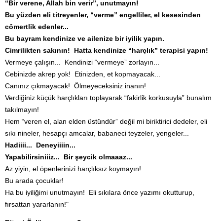
“Bir verene, Allah bin verir”, unutmayın!
Bu yüzden eli titreyenler, “verme” engelliler, el kesesinden
cömertlik edenler...
Bu bayram kendinize ve ailenize bir iyilik yapın.
Cimrilikten sakının!
Hatta kendinize “harçlık” terapisi yapın!
Vermeye çalışın... Kendinizi “vermeye” zorlayın...
Cebinizde akrep yok! Etinizden, et kopmayacak...
Canınız çıkmayacak! Ölmeyeceksiniz inanın!
Verdiğiniz küçük harçlıkları toplayarak “fakirlik korkusuyla” bunalım
takılmayın!
Hem “veren el, alan elden üstündür” değil mi biriktirici dedeler, eli
sıkı nineler, hesapçı amcalar, babaneci teyzeler, yengeler...
Hadiiii...
Deneyiiiin...
Yapabilirsiniiiz...
Bir şeycik olmaaaz...
Az yiyin, el öpenlerinizi harçlıksız koymayın!
Bu arada çocuklar!
Ha bu iyiliğimi unutmayın! Eli sıkılara önce yazımı okutturup,
fırsattan yararlanın!"