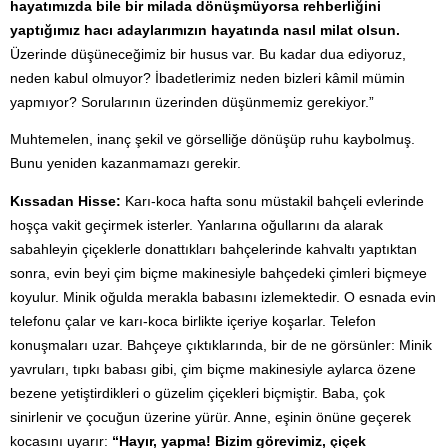
hayatımızda bile bir milada dönüşmüyorsa rehberliğini
yaptığımız hacı adaylarımızın hayatında nasıl milat olsun.
Üzerinde düşüneceğimiz bir husus var. Bu kadar dua ediyoruz,
neden kabul olmuyor? İbadetlerimiz neden bizleri kâmil mümin
yapmıyor? Sorularının üzerinden düşünmemiz gerekiyor.”
Muhtemelen, inanç şekil ve görselliğe dönüşüp ruhu kaybolmuş.
Bunu yeniden kazanmamazı gerekir.
Kıssadan Hisse:
Karı-koca hafta sonu müstakil bahçeli evlerinde
hoşça vakit geçirmek isterler. Yanlarına oğullarını da alarak
sabahleyin çiçeklerle donattıkları bahçelerinde kahvaltı yaptıktan
sonra, evin beyi çim biçme makinesiyle bahçedeki çimleri biçmeye
koyulur. Minik oğulda merakla babasını izlemektedir. O esnada evin
telefonu çalar ve karı-koca birlikte içeriye koşarlar. Telefon
konuşmaları uzar. Bahçeye çıktıklarında, bir de ne görsünler: Minik
yavruları, tıpkı babası gibi, çim biçme makinesiyle aylarca özene
bezene yetiştirdikleri o güzelim çiçekleri biçmiştir. Baba, çok
sinirlenir ve çocuğun üzerine yürür. Anne, eşinin önüne geçerek
kocasını uyarır:
“Hayır, yapma! Bizim görevimiz, çiçek