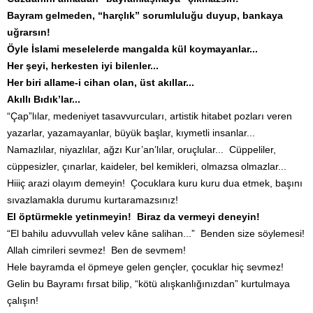
Bayram gelmeden, “harçlık” sorumluluğu duyup, bankaya
uğrarsın!
Öyle İslami meselelerde mangalda kül koymayanlar...
Her şeyi, herkesten iyi bilenler...
Her biri allame-i cihan olan, üst akıllar...
Akıllı Bıdık’lar...
“Çap”lılar, medeniyet tasavvurcuları, artistik hitabet pozları veren
yazarlar, yazamayanlar, büyük başlar, kıymetli insanlar...
Namazlılar, niyazlılar, ağzı Kur’an’lılar, oruçlular... Cüppeliler,
cüppesizler, çınarlar, kaideler, bel kemikleri, olmazsa olmazlar...
Hiiiç arazi olayım demeyin! Çocuklara kuru kuru dua etmek, başını
sıvazlamakla durumu kurtaramazsınız!
El öptürmekle yetinmeyin!
Biraz da vermeyi deneyin!
“El bahilu aduvvullah velev kâne salihan...” Benden size söylemesi!
Allah cimrileri sevmez! Ben de sevmem!
Hele bayramda el öpmeye gelen gençler, çocuklar hiç sevmez!
Gelin bu Bayramı fırsat bilip, “kötü alışkanlığınızdan” kurtulmaya
çalışın!