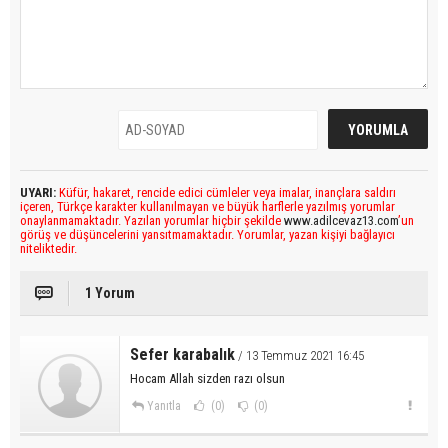
UYARI:
Küfür, hakaret, rencide edici cümleler veya imalar, inançlara saldırı
içeren, Türkçe karakter kullanılmayan ve büyük harflerle yazılmış yorumlar
onaylanmamaktadır. Yazılan yorumlar hiçbir şekilde
www.adilcevaz13.com
’un
görüş ve düşüncelerini yansıtmamaktadır. Yorumlar, yazan kişiyi bağlayıcı
niteliktedir.
1 Yorum
Sefer karabalık
/ 13 Temmuz 2021 16:45
Hocam Allah sizden razı olsun
Yanıtla
(0)
(0)