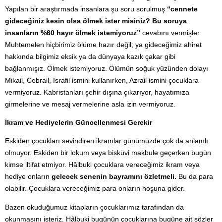
Yapılan bir araştırmada insanlara şu soru sorulmuş
“cennete
gideceğiniz kesin olsa ölmek ister misiniz? Bu soruya
insanların %60 hayır ölmek istemiyoruz”
cevabını vermişler.
Muhtemelen hiçbirimiz ölüme hazır değil; ya gideceğimiz ahiret
hakkında bilgimiz eksik ya da dünyaya kazık çakar gibi
bağlanmışız. Ölmek istemiyoruz. Ölümün soğuk yüzünden dolayı
Mikail, Cebrail, İsrafil ismini kullanırken, Azrail ismini çocuklara
vermiyoruz. Kabristanları şehir dışına çıkarıyor, hayatımıza
girmelerine ve mesaj vermelerine asla izin vermiyoruz.
İkram ve Hediyelerin Güncellenmesi Gerekir
Eskiden çocukları sevindiren ikramlar günümüzde çok da anlamlı
olmuyor. Eskiden bir lokum veya bisküvi makbule geçerken bugün
kimse iltifat etmiyor. Hâlbuki çocuklara vereceğimiz ikram veya
hediye onların
gelecek senenin bayramını özletmeli.
Bu da para
olabilir. Çocuklara vereceğimiz para onların hoşuna gider.
Bazen okuduğumuz kitapların çocuklarımız tarafından da
okunmasını isteriz. Hâlbuki bugünün çocuklarına bugüne ait sözler