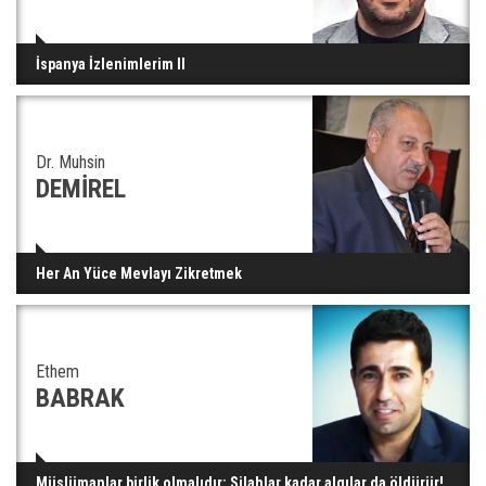
İspanya İzlenimlerim II
Dr. Muhsin
DEMİREL
Her An Yüce Mevlayı Zikretmek
Ethem
BABRAK
Müslümanlar birlik olmalıdır: Silahlar kadar algılar da öldürür!