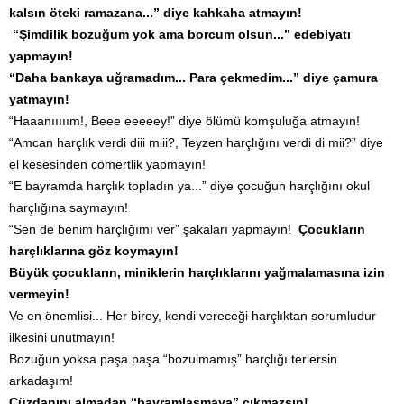
kalsın öteki ramazana...” diye kahkaha atmayın!
“Şimdilik bozuğum yok ama borcum olsun...” edebiyatı
yapmayın!
“Daha bankaya uğramadım... Para çekmedim...” diye çamura
yatmayın!
“Haaanııııım!, Beee eeeeey!” diye ölümü komşuluğa atmayın!
“Amcan harçlık verdi diii miii?, Teyzen harçlığını verdi di mii?” diye
el kesesinden cömertlik yapmayın!
“E bayramda harçlık topladın ya...” diye çocuğun harçlığını okul
harçlığına saymayın!
“Sen de benim harçlığımı ver” şakaları yapmayın!
Çocukların
harçlıklarına göz koymayın!
Büyük çocukların, miniklerin harçlıklarını yağmalamasına izin
vermeyin!
Ve en önemlisi... Her birey, kendi vereceği harçlıktan sorumludur
ilkesini unutmayın!
Bozuğun yoksa paşa paşa “bozulmamış” harçlığı terlersin
arkadaşım!
Cüzdanını almadan “bayramlaşmaya” çıkmazsın!