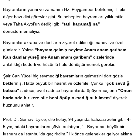
Bayramların yerini ve zamanını Hz. Peygamber belirlemiş. Tıpkı
diğer bazı dini görevler gibi. Bu sebepten bayramları yıllık tatile
veya Taha Akyol’un dediği gibi
“tatil kaçamağına”
dönüştürmemeliyiz.
Bayramlar akraba ve dostların ziyaret edileceği manevi ve özel
günlerdir. Yoksa
“bayram gelmiş neyime Anam anam garibem.
Kan damlar yüreğime Anam anam garibem”
dizelerinde
anlatıldığı kederli ve hüzünlü hale dönüştürmemek gerekir.
Şair Can Yücel hiç sevmediği bayramların gelmesini dört gözle
beklermiş. Hatta büyük bir hasret ve özlemle. Çünkü
“çok sevdiği
babası”
sadece, evet sadece bayramlarda öpüyormuş onu
“Onun
haricinde bir kere bile beni öpüp okşadığını bilmem"
diyerek
hüznünü anlatır.
Prof. Dr. Semavi Eyice, dile kolay, 94 yaşında hafızası zehir gibi. 4-
5 yaşındaki bayramlarını şöyle anlatıyor; “...Bayramın büyük bir
kısmını da İstanbul'da geçirirdim.” İlk önce gelenekler geliyor aklına