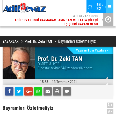
Bitlis
32 
°C
02
ADİLCEVAZ / 09:10
AK
ADILCEVAZ ESKI KAYMAKAMLARINDAN MUSTAFA ÇIFTÇI
DI
İÇIŞLERI BAKANI OLDU
Bayramları Özletmeliyiz
YAZARLAR
Prof. Dr. Zeki TAN
Yazarın Tüm Yazıları >
Prof. Dr. Zeki TAN
ÖĞRETİM ÜYESİ
E-posta:
zekitan64@windowslive.com
15:53
13 Temmuz 2021
A+
Bayramları Özletmeliyiz
A-