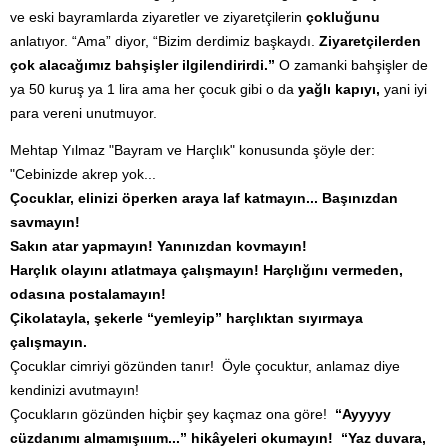
ve eski bayramlarda ziyaretler ve ziyaretçilerin
çokluğunu
anlatıyor. “Ama” diyor, “Bizim derdimiz başkaydı.
Ziyaretçilerden
çok alacağımız bahşişler ilgilendirirdi.”
O zamanki bahşişler de
ya 50 kuruş ya 1 lira ama her çocuk gibi o da
yağlı kapıyı,
yani iyi
para vereni unutmuyor.
Mehtap Yılmaz "Bayram ve Harçlık" konusunda şöyle der:
"Cebinizde akrep yok...
Çocuklar, elinizi öperken araya laf katmayın...
Başınızdan
savmayın!
Sakın atar yapmayın!
Yanınızdan kovmayın!
Harçlık olayını atlatmaya çalışmayın!
Harçlığını vermeden,
odasına postalamayın!
Çikolatayla, şekerle “yemleyip” harçlıktan sıyırmaya
çalışmayın.
Çocuklar cimriyi gözünden tanır! Öyle çocuktur, anlamaz diye
kendinizi avutmayın!
Çocukların gözünden hiçbir şey kaçmaz ona göre!
“Ayyyyy
cüzdanımı almamışıııım...” hikâyeleri okumayın!
“Yaz duvara,