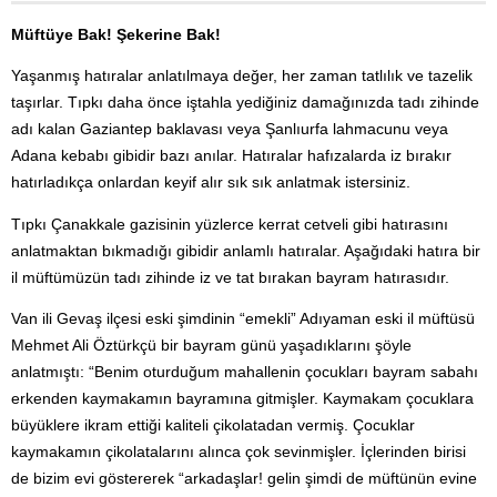
Müftüye Bak! Şekerine Bak!
Yaşanmış hatıralar anlatılmaya değer, her zaman tatlılık ve tazelik
taşırlar. Tıpkı daha önce iştahla yediğiniz damağınızda tadı zihinde
adı kalan Gaziantep baklavası veya Şanlıurfa lahmacunu veya
Adana kebabı gibidir bazı anılar. Hatıralar hafızalarda iz bırakır
hatırladıkça onlardan keyif alır sık sık anlatmak istersiniz.
Tıpkı Çanakkale gazisinin yüzlerce kerrat cetveli gibi hatırasını
anlatmaktan bıkmadığı gibidir anlamlı hatıralar. Aşağıdaki hatıra bir
il müftümüzün tadı zihinde iz ve tat bırakan bayram hatırasıdır.
Van ili Gevaş ilçesi eski şimdinin “emekli” Adıyaman eski il müftüsü
Mehmet Ali Öztürkçü bir bayram günü yaşadıklarını şöyle
anlatmıştı: “Benim oturduğum mahallenin çocukları bayram sabahı
erkenden kaymakamın bayramına gitmişler. Kaymakam çocuklara
büyüklere ikram ettiği kaliteli çikolatadan vermiş. Çocuklar
kaymakamın çikolatalarını alınca çok sevinmişler. İçlerinden birisi
de bizim evi göstererek “arkadaşlar! gelin şimdi de müftünün evine