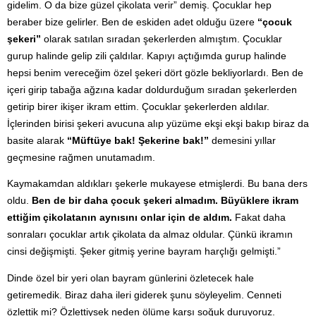
gidelim. O da bize güzel çikolata verir” demiş. Çocuklar hep
beraber bize gelirler. Ben de eskiden adet olduğu üzere
“çocuk
şekeri”
olarak satılan sıradan şekerlerden almıştım. Çocuklar
gurup halinde gelip zili çaldılar. Kapıyı açtığımda gurup halinde
hepsi benim vereceğim özel şekeri dört gözle bekliyorlardı. Ben de
içeri girip tabağa ağzına kadar doldurduğum sıradan şekerlerden
getirip birer ikişer ikram ettim. Çocuklar şekerlerden aldılar.
İçlerinden birisi şekeri avucuna alıp yüzüme ekşi ekşi bakıp biraz da
basite alarak
“Müftüye bak! Şekerine bak!”
demesini yıllar
geçmesine rağmen unutamadım.
Kaymakamdan aldıkları şekerle mukayese etmişlerdi. Bu bana ders
oldu.
Ben de bir daha çocuk şekeri almadım. Büyüklere ikram
ettiğim çikolatanın aynısını onlar için de aldım.
Fakat daha
sonraları çocuklar artık çikolata da almaz oldular. Çünkü ikramın
cinsi değişmişti. Şeker gitmiş yerine bayram harçlığı gelmişti.”
Dinde özel bir yeri olan bayram günlerini özletecek hale
getiremedik. Biraz daha ileri giderek şunu söyleyelim. Cenneti
özlettik mi? Özlettiysek neden ölüme karşı soğuk duruyoruz.