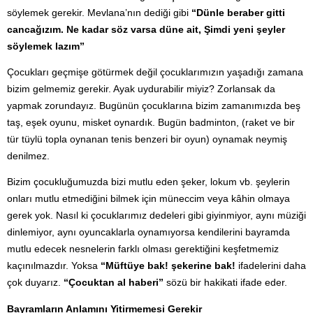
söylemek gerekir. Mevlana’nın dediği gibi
“Dünle beraber gitti
cancağızım. Ne kadar söz varsa düne ait, Şimdi yeni şeyler
söylemek lazım”
Çocukları geçmişe götürmek değil çocuklarımızın yaşadığı zamana
bizim gelmemiz gerekir. Ayak uydurabilir miyiz? Zorlansak da
yapmak zorundayız. Bugünün çocuklarına bizim zamanımızda beş
taş, eşek oyunu, misket oynardık. Bugün badminton, (raket ve bir
tür tüylü topla oynanan tenis benzeri bir oyun) oynamak neymiş
denilmez.
Bizim çocukluğumuzda bizi mutlu eden şeker, lokum vb. şeylerin
onları mutlu etmediğini bilmek için müneccim veya kâhin olmaya
gerek yok. Nasıl ki çocuklarımız dedeleri gibi giyinmiyor, aynı müziği
dinlemiyor, aynı oyuncaklarla oynamıyorsa kendilerini bayramda
mutlu edecek nesnelerin farklı olması gerektiğini keşfetmemiz
kaçınılmazdır. Yoksa
“Müftüye bak! şekerine bak!
ifadelerini daha
çok duyarız.
“Çocuktan al haberi”
sözü bir hakikati ifade eder.
Bayramların Anlamını Yitirmemesi Gerekir