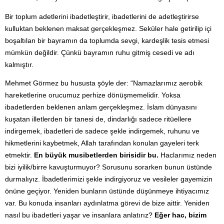
Bir toplum adetlerini ibadetleştirir, ibadetlerini de adetleştirirse
kulluktan beklenen maksat gerçekleşmez. Seküler hale getirilip içi
boşaltılan bir bayramın da toplumda sevgi, kardeşlik tesis etmesi
mümkün değildir. Çünkü bayramın ruhu gitmiş cesedi ve adı
kalmıştır.
Mehmet Görmez bu hususta şöyle der: “Namazlarımız aerobik
hareketlerine orucumuz perhize dönüşmemelidir. Yoksa
ibadetlerden beklenen anlam gerçekleşmez. İslam dünyasını
kuşatan illetlerden bir tanesi de, dindarlığı sadece ritüellere
indirgemek, ibadetleri de sadece şekle indirgemek, ruhunu ve
hikmetlerini kaybetmek, Allah tarafından konulan gayeleri terk
etmektir.
En büyük musibetlerden birisidir bu.
Haclarımız neden
bizi iyilik/birre kavuşturmuyor? Sorusunu sorarken bunun üstünde
durmalıyız. İbadetlerimizi şekle indirgiyoruz ve vesileler gayemizin
önüne geçiyor. Yeniden bunların üstünde düşünmeye ihtiyacımız
var. Bu konuda insanları aydınlatma görevi de bize aittir. Yeniden
nasıl bu ibadetleri yaşar ve insanlara anlatırız?
Eğer hac, bizim