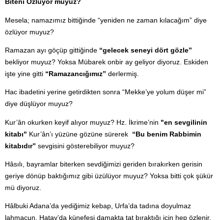
Biteni Özlüyor muyuz?
Mesela; namazımız bittiğinde “yeniden ne zaman kılacağım” diye
özlüyor muyuz?
Ramazan ayı göçüp gittiğinde
“gelecek seneyi dört gözle”
bekliyor muyuz? Yoksa Mübarek onbir ay geliyor diyoruz. Eskiden
işte yine gitti
“Ramazancığımız”
derlermiş.
Hac ibadetini yerine getirdikten sonra “Mekke’ye yolum düşer mi”
diye düşlüyor muyuz?
Kur’ân okurken keyif alıyor muyuz? Hz. İkrime’nin
"en sevgilinin
kitabı"
Kur’ân’ı yüzüne gözüne sürerek
“Bu benim Rabbimin
kitabıdır”
sevgisini gösterebiliyor muyuz?
Hâsılı, bayramlar biterken sevdiğimizi geriden bırakırken gerisin
geriye dönüp baktığımız gibi üzülüyor muyuz? Yoksa bitti çok şükür
mü diyoruz.
Hâlbuki Adana’da yediğimiz kebap, Urfa’da tadına doyulmaz
lahmacun, Hatay’da künefesi damakta tat bıraktığı için hep özlenir.