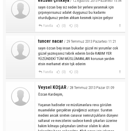
kezban çiftkaya
/ 12 Ağustos 2013 Pazartesi 15:54
sayın özcan bey siz neden bir yerlere yaranmak için
çırpınıyorsunuz adalet duygunuz bu kadarmı
oturduğunuz yerden ahkam kesmek işinize geliyor
Yanıtla
(0)
(0)
tuncer nacar
/ 29 Temmuz 2013 Pazartesi 11:21
sayın özcan bey insan bukadar güzel mi yorumlar cok
güzel yazmışsınız tebrik ederim birde RABIM YER
YÜZÜNDEKİ TÜM MÜSLÜMANLARI korusun yardım
etsin merhamet etsin tşk ederim
Yanıtla
(0)
(0)
Veysel KOŞAR
/ 28 Temmuz 2013 Pazar 01:09
Özcan Kardeşim,
Yaşanan hadiseler ve müslümanlara reva görülen
muameleler gerçekten yüreğimizi acıtıyor. Sureten
medeni ancak sireten canavar nemrutçukların dünyevi
saltanat ve mevzilerini sadece kendi çıkarları üzerine
hakim kılmaya çalışmaları ümitvar olalım ki akim