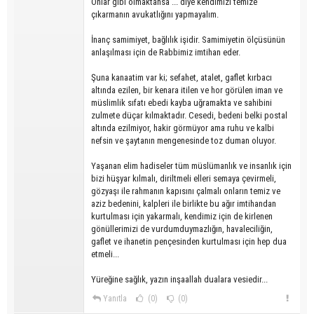
Onlar gibi olmaktansa ... diye kendimizi temize
çıkarmanın avukatlığını yapmayalım.
İnanç samimiyet, bağlılık işidir. Samimiyetin ölçüsünün
anlaşılması için de Rabbimiz imtihan eder.
Şuna kanaatim var ki; sefahet, atalet, gaflet kırbacı
altında ezilen, bir kenara itilen ve hor görülen iman ve
müslimlik sıfatı ebedi kayba uğramakta ve sahibini
zulmete düçar kılmaktadır. Cesedi, bedeni belki postal
altında ezilmiyor, hakir görmüyor ama ruhu ve kalbi
nefsin ve şaytanın mengenesinde toz duman oluyor.
Yaşanan elim hadiseler tüm müslümanlık ve insanlık için
bizi hüşyar kılmalı, diriltmeli elleri semaya çevirmeli,
gözyaşı ile rahmanın kapısını çalmalı onların temiz ve
aziz bedenini, kalpleri ile birlikte bu ağır imtihandan
kurtulması için yakarmalı, kendimiz için de kirlenen
gönüllerimizi de vurdumduymazlığın, havaleciliğin,
gaflet ve ihanetin pençesinden kurtulması için hep dua
etmeli...
Yüreğine sağlık, yazın inşaallah dualara vesiedir...
Yanıtla
(0)
(0)