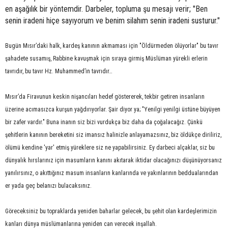
en aşağılık bir yöntemdir. Darbeler, topluma şu mesajı verir; "Ben
senin iradeni hiçe sayıyorum ve benim silahım senin iradeni susturur."
Bugün Mısır’daki halk, kardeş kanının akmaması için "Öldürmeden ölüyorlar" bu tavır
şahadete susamış, Rabbine kavuşmak için sıraya girmiş Müslüman yürekli erlerin
tavrıdır, bu tavır Hz. Muhammed’in tavrıdır…
Mısır’da Firavunun keskin nişancıları hedef göstererek, tekbir getiren insanların
üzerine acımasızca kurşun yağdırıyorlar. Şair diyor ya; "Yenilgi yenilgi üstüne büyüyen
bir zafer vardır." Buna inanın siz bizi vurdukça biz daha da çoğalacağız. Çünkü
şehitlerin kanının bereketini siz imansız halinizle anlayamazsınız, biz öldükçe diriliriz,
ölümü kendine 'yar' etmiş yüreklere siz ne yapabilirsiniz. Ey darbeci alçaklar, siz bu
dünyalık hırslarınız için masumların kanını akıtarak iktidar olacağınızı düşünüyorsanız
yanılırsınız, o akıttığınız masum insanların kanlarında ve yakınlarının beddualarından
er yada geç belanızı bulacaksınız.
Göreceksiniz bu topraklarda yeniden baharlar gelecek, bu şehit olan kardeşlerimizin
kanları dünya müslümanlarına yeniden can verecek inşallah.