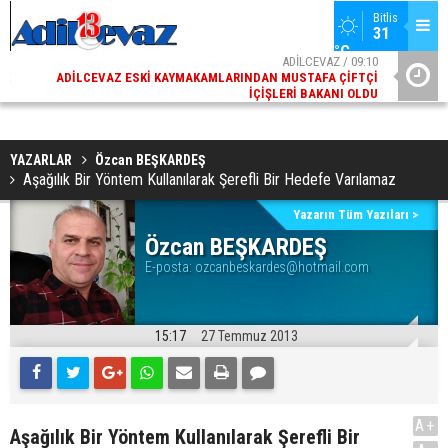
Bitlis
31 
°C
02
ADİLCEVAZ / 09:10
AK
ADILCEVAZ ESKI KAYMAKAMLARINDAN MUSTAFA ÇIFTÇI
DI
İÇIŞLERI BAKANI OLDU
YAZARLAR
Özcan BEŞKARDEŞ
Aşağılık Bir Yöntem Kullanılarak Şerefli Bir Hedefe Varılamaz
Yazarın Tüm Yazıları >
Özcan BEŞKARDEŞ
E-posta:
ozcanbeskardes@hotmail.com
15:17
27 Temmuz 2013
A+
Aşağılık Bir Yöntem Kullanılarak Şerefli Bir