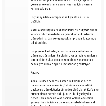
kalacaktır boşa çokacaktır. Allah rızası için işkence
çekenler ve canlarını verenler yine rıza için aynısına
katlanacaklardır.
Hiçbirşey Allah için yapılandan kıymetli ve üstün
değildir.
Yazık o nemrutçuklara ki kendilerini bu dünyada ebedi
kalacak gibi zannederler ve girecekleri çukurdan ve
görcekleri nardan ve yaşayacakları pişmanlık ateşinden
bihaberdirler.
Bu yaşanan hadiseler, huzurda ve selamette kendini
gören müslümanların kalplerini uyandırmalı ve ruhlarını
diriltmelidir. Şükür etsinler ki Rabbimiz, inançlarının
samimiyetini böyle ağır bir imtihandan geçirmiyor.
Ancak,
Adı müslüman cenazesi namaz ile kaldırılan bizler,
dinimizin ve inancımızın ölçüsünü ve samimiyeti bir
başkasına göre değerlendirmeden ölçü olarak Kur'an ve
sünnet alarak nerede olduğumuzu bir kıyaslayalım
bence. Falan hocanın veya hacının onların çevresinin
yaşayışı ihmalimizin ve gafletimizin sebebi olmamalıdır.