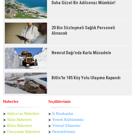
Daha Güzel Bir Adilcevaz Mümkün!
20 Bin Sözleşmeli Sağlık Personeli
Alınacak
Nemrut Dağı'nda Karla Mücadele
Bitlis'te 185 Köy Yolu Ulaşıma Kapandı
Haberler
Seçtiklerimiz
Adilcevaz Haberleri
İz Bırakanlar
Ahlat Haberle
ri
Yemek Kültürümüz
Bitlis Haberleri
Yöresel Efsaneler
Güroymak Haberleri
Derneklerimiz