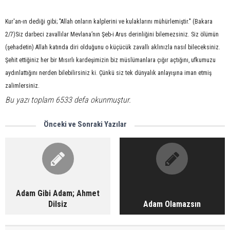
Kur'an-ın dediği gibi; "Allah onların kalplerini ve kulaklarını mühürlemiştir." (Bakara
2/7)Siz darbeci zavallılar Mevlana’nın Şeb-i Arus derinliğini bilemezsiniz. Siz ölümün
(şehadetin) Allah katında diri olduğunu o küçücük zavallı aklınızla nasıl bileceksiniz.
Şehit ettiğiniz her bir Mısırlı kardeşimizin biz müslümanlara çığır açtığını, ufkumuzu
aydınlattığını nerden bilebilirsiniz ki. Çünkü siz tek dünyalık anlayışına iman etmiş
zalimlersiniz.
Bu yazı toplam 6533 defa okunmuştur.
Önceki ve Sonraki Yazılar
Adam Gibi Adam; Ahmet
Dilsiz
Adam Olamazsın