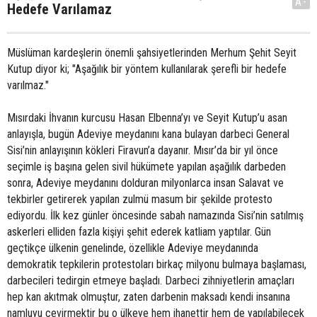
A-
Hedefe Varılamaz
Müslüman kardeşlerin önemli şahsiyetlerinden Merhum Şehit Seyit
Kutup diyor ki; "Aşağılık bir yöntem kullanılarak şerefli bir hedefe
varılmaz."
Mısırdaki İhvanın kurcusu Hasan Elbenna’yı ve Seyit Kutup’u asan
anlayışla, bugün Adeviye meydanını kana bulayan darbeci General
Sisi’nin anlayışının kökleri Firavun’a dayanır. Mısır’da bir yıl önce
seçimle iş başına gelen sivil hükümete yapılan aşağılık darbeden
sonra, Adeviye meydanını dolduran milyonlarca insan Salavat ve
tekbirler getirerek yapılan zulmü masum bir şekilde protesto
ediyordu. İlk kez günler öncesinde sabah namazında Sisi’nin satılmış
askerleri elliden fazla kişiyi şehit ederek katliam yaptılar. Gün
geçtikçe ülkenin genelinde, özellikle Adeviye meydanında
demokratik tepkilerin protestoları birkaç milyonu bulmaya başlaması,
darbecileri tedirgin etmeye başladı. Darbeci zihniyetlerin amaçları
hep kan akıtmak olmuştur, zaten darbenin maksadı kendi insanına
namluyu çevirmektir bu o ülkeye hem ihanettir hem de yapılabilecek