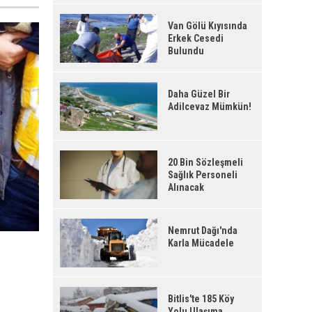
Van Gölü Kıyısında
Erkek Cesedi
Bulundu
Daha Güzel Bir
Adilcevaz Mümkün!
20 Bin Sözleşmeli
Sağlık Personeli
Alınacak
Nemrut Dağı'nda
Karla Mücadele
Bitlis'te 185 Köy
Yolu Ulaşıma