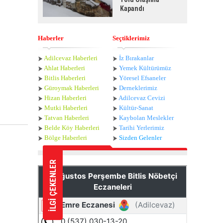
Kapandı
Haberler
Seçtiklerimiz
Adilcevaz Haberleri
İz Bırakanlar
Ahlat Haberle
ri
Yemek Kültürümüz
Bitlis Haberleri
Yöresel Efsaneler
Güroymak Haberleri
Derneklerimiz
Hizan Haberleri
Adilcevaz Cevizi
Mutki Haberleri
Kültür-Sanat
Tatvan Haberleri
Kaybolan Meslekler
Belde Köy Haberleri
Tarihi Yerlerimiz
Bölge Haberleri
Sizden Gelenler
İLGİ ÇEKENLER