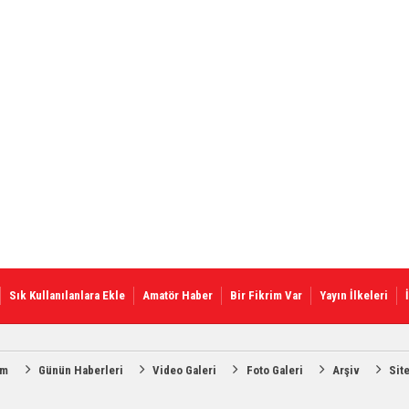
Sık Kullanılanlara Ekle
Amatör Haber
Bir Fikrim Var
Yayın İlkeleri
am
Günün Haberleri
Video Galeri
Foto Galeri
Arşiv
Sit