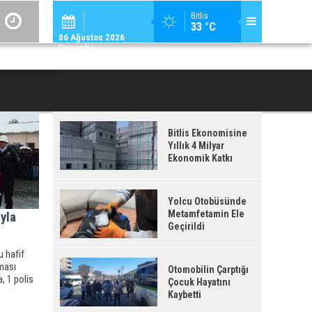
ADİLCEVAZ / 09:
Bitlis
33 °C
ADILCEVAZ ESKI KAYMAKAMLARINDAN MUSTAFA ÇIFTÇI İÇIŞLERI BAKANI OL
06 Ağustos 2026
Perşembe
Bitlis Ekonomisine
Yıllık 4 Milyar
Ekonomik Katkı
Yolcu Otobüsünde
Metamfetamin Ele
yla
Geçirildi
u hafif
şması
Otomobilin Çarptığı
, 1 polis
Çocuk Hayatını
Kaybetti