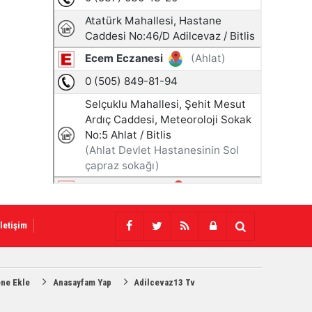
İletişim
ene Ekle
Anasayfam Yap
Adilcevaz13 Tv