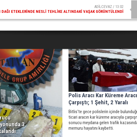
ADİLCEVAZ / 13:02
DAĞI ETEKLERINDE NESLI TEHLIKE ALTINDAKI VAŞAK GÖRÜNTÜLENDI
Polis Aracı Kar Küreme Aracı
Çarpıştı; 1 Şehit, 2 Yaralı
Bitlis'te gece polislerin içinde bulunduğ
rucu
ticari aracın kar küreme aracıyla çarpı
sonucu meydana gelen trafik kazasında
yonunda 3
memuru hayatını kaybetti.
kalandı