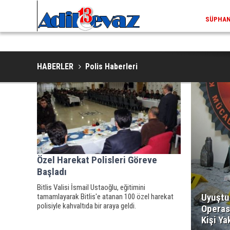
SÜPHAN 
HABERLER
Polis Haberleri
Özel Harekat Polisleri Göreve
Başladı
Bitlis Valisi İsmail Ustaoğlu, eğitimini
Uyuştu
tamamlayarak Bitlis'e atanan 100 özel harekat
polisiyle kahvaltıda bir araya geldi.
Operas
Kişi Ya