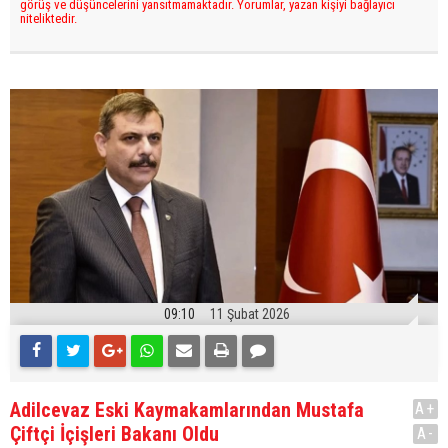
görüş ve düşüncelerini yansıtmamaktadır. Yorumlar, yazan kişiyi bağlayıcı
niteliktedir.
09:10
11 Şubat 2026
Adilcevaz Eski Kaymakamlarından Mustafa
A+
Çiftçi İçişleri Bakanı Oldu
A-