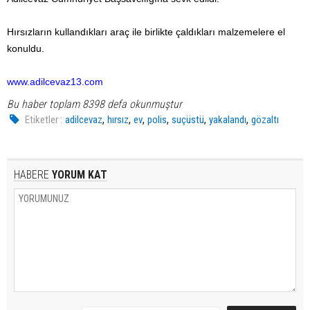
Hırsızların kullandıkları araç ile birlikte çaldıkları malzemelere el
konuldu.
www.adilcevaz13.com
Bu haber toplam 8398 defa okunmuştur
,
,
,
,
,
,
Etiketler :
adilcevaz
hırsız
ev
polis
suçüstü
yakalandı
gözaltı
HABERE
YORUM KAT