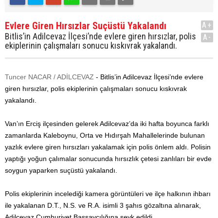
Evlere Giren Hırsızlar Suçüstü Yakalandı
A+
Bitlis’in Adilcevaz İlçesi’nde evlere giren hırsızlar, polis
A-
ekiplerinin çalışmaları sonucu kıskıvrak yakalandı.
Tuncer NACAR / ADİLCEVAZ
- Bitlis’in Adilcevaz İlçesi’nde evlere
giren hırsızlar, polis ekiplerinin çalışmaları sonucu kıskıvrak
yakalandı.
Van’ın Erciş ilçesinden gelerek Adilcevaz’da iki hafta boyunca farklı
zamanlarda Kaleboynu, Orta ve Hıdırşah Mahallelerinde bulunan
yazlık evlere giren hırsızları yakalamak için polis önlem aldı. Polisin
yaptığı yoğun çalımalar sonucunda hırsızlık çetesi zanlıları bir evde
soygun yaparken suçüstü yakalandı.
Polis ekiplerinin incelediği kamera görüntüleri ve ilçe halkının ihbarı
ile yakalanan D.T., N.S. ve R.A. isimli 3 şahıs gözaltına alınarak,
Adilcevaz Cumhuriyet Başsavcılığına sevk edildi.