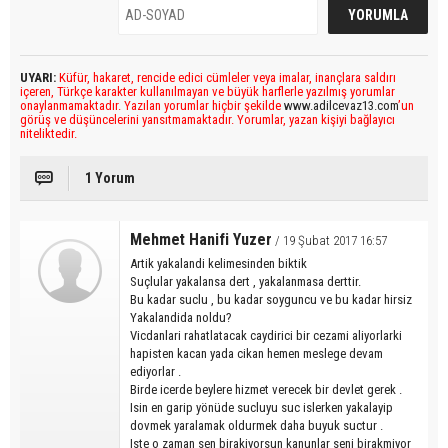
UYARI:
Küfür, hakaret, rencide edici cümleler veya imalar, inançlara saldırı
içeren, Türkçe karakter kullanılmayan ve büyük harflerle yazılmış yorumlar
onaylanmamaktadır. Yazılan yorumlar hiçbir şekilde
www.adilcevaz13.com
’un
görüş ve düşüncelerini yansıtmamaktadır. Yorumlar, yazan kişiyi bağlayıcı
niteliktedir.
1 Yorum
Mehmet Hanifi Yuzer
/ 19 Şubat 2017 16:57
Artik yakalandi kelimesinden biktik
Suçlular yakalansa dert , yakalanmasa derttir.
Bu kadar suclu , bu kadar soyguncu ve bu kadar hirsiz
Yakalandida noldu?
Vicdanlari rahatlatacak caydirici bir cezami aliyorlarki
hapisten kacan yada cikan hemen meslege devam
ediyorlar .
Birde icerde beylere hizmet verecek bir devlet gerek .
Isin en garip yönüde sucluyu suc islerken yakalayip
dovmek yaralamak oldurmek daha buyuk suctur .
Iste o zaman sen birakiyorsun kanunlar seni birakmiyor