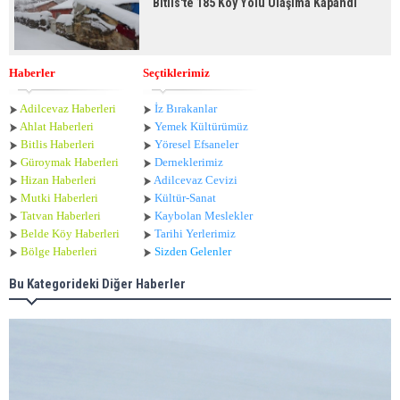
Bitlis'te 185 Köy Yolu Ulaşıma Kapandı
Haberler
Seçtiklerimiz
Adilcevaz Haberleri
İz Bırakanlar
Ahlat Haberle
ri
Yemek Kültürümüz
Bitlis Haberleri
Yöresel Efsaneler
Güroymak Haberleri
Derneklerimiz
Hizan Haberleri
Adilcevaz Cevizi
Mutki Haberleri
Kültür-Sanat
Tatvan Haberleri
Kaybolan Meslekler
Belde Köy Haberleri
Tarihi Yerlerimiz
Bölge Haberleri
Sizden Gelenler
Bu Kategorideki Diğer Haberler