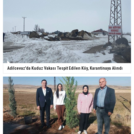
Adilcevaz'da Kuduz Vakası Tespit Edilen Köy, Karantinaya Alındı