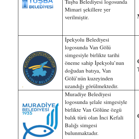
Tuşba Belediyesi logosunda
Mimari şekillere yer
verilmiştir.
İpekyolu Belediyesi
logosunda Van Gölü
simgesiyle birlikte tarihi
öneme sahip İpekyolu’nun
doğudan batıya, Van
Gölü’nün kuzeyinden
uzandığı görülmektedir.
Muradiye Belediyesi
logosunda şelale simgesiyle
birlikte Van Gölüne özgü
balık türü olan İnci Kefali
Balığı simgesi
bulunmaktadır.