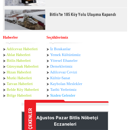
Bitlis'te 185 Köy Yolu Ulaşıma Kapandı
Haberler
Seçtiklerimiz
Adilcevaz Haberleri
İz Bırakanlar
Ahlat Haberle
ri
Yemek Kültürümüz
Bitlis Haberleri
Yöresel Efsaneler
Güroymak Haberleri
Derneklerimiz
Hizan Haberleri
Adilcevaz Cevizi
Mutki Haberleri
Kültür-Sanat
Tatvan Haberleri
Kaybolan Meslekler
Belde Köy Haberleri
Tarihi Yerlerimiz
Bölge Haberleri
Sizden Gelenler
İLGİ ÇEKENLER