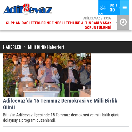
Bitlis
30 
°C
ADİLCEVAZ / 13:02
SÜPHAN DAĞI ETEKLERINDE NESLI TEHLIKE ALTINDAKI VAŞAK
ADI
GÖRÜNTÜLENDI
HABERLER
Milli Birlik Haberleri
Adilcevaz’da 15 Temmuz Demokrasi ve Milli Birlik
Günü
Bitlis’in Adilcevaz İlçesi’nde 15 Temmuz demokrasi ve milli birlik günü
dolayısıyla program düzenlendi.